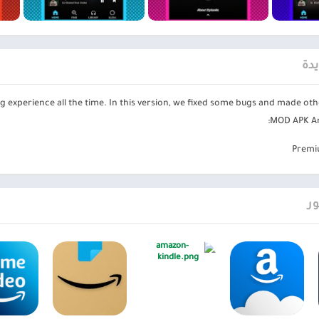
ت وفي أي مكان ، وحتى التسوق أو فتح ميزات خاصة باستخدام حساب واحد. بالإ
أثناء قيامهم بشيء ما ، سواء عبر تخطي شريط التنبيهات أو الإعدادات أو غير
وصيات المتقدمة
يدة
موسيقى الداخلي أيضًا محتوى مثيرًا للاهتمام لتوسيع تجربة المستخدم في البح
 experience all the time. In this version, we fixed some bugs and made ot
خدم ويوصي تلقائيًا بالمحتوى للنوع ذي الصلة أو الاتجاه. تأتي معظم نتائج مجم
MOD APK Am
ي توسيع قوائم التشغيل الخاصة بهم.
Premi
وف الأبجدية ، والنوع ، والأسلوب ، والفنان ، والمؤلف ، والمزيد. يمكنهم أي
ن للأداة أيضًا البحث عن قوائم التشغيل المنظمة مسبقًا في بيانات التطبيق.
ر
لقات
البودكاست
امازون ميوزيك Amazon Music
و المحتوى الرائج ، تعد حلقات البودكاست أيضًا خيارات رائعة تريد امازون ميوزي
ية حول قضية أو نوع معين من الأشخاص المشهورين فيما بينهم. يمكن للمستخد
أفضل حالة مزاجية.
ك
Amazon Music
أحد أفضل الخيارات إذا كان المستخدمون يبحثون عن مشغل 