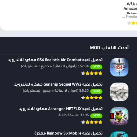
برايم
حلقات البودكاست الشهيرة.
ديو – Amazon
Prime
v3.0.347.7357 (VIP Unlocked, Premium Version)
ر
نحن نغير الطريقة التي تعثر بها على الموسيقى وملفات البودكاست التي تحبها وتقوم بتشغيلها. استمع إلى عضوية Prime الخاصة بك أو احصل على المزيد مع امازون
أحدث الالعاب MOD
تحميل لعبه GS4 Realistic Air Combat مهكره للاندرويد
3.57.04 (أموال لا نهائية + جميع المستويات)
MOD
تحميل لعبه Gunship Sequel WW2 مهكره للاندرويد
5.5.20 (أموال لا نهائية + جميع المستويات)
MOD
تحميل لعبه Arranger NETFLIX مهكره للاندرويد
1.1.15 النسخة كاملة
MOD
تحميل لعبه Rainbow Six Mobile مهكرة