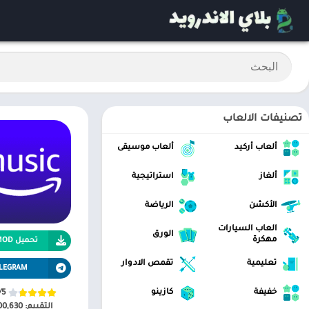
تصنيفات الالعاب
ألعاب أركيد
ألعاب موسيقى
ألغاز
استراتيجية
الأكشن
الرياضة
العاب السيارات
الورق
مهكرة
تحميل APK MOD
تعليمية
تقمص الادوار
LEGRAM
خفيفة
كازينو
/5
التقييم:
00,630