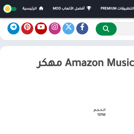
يقات PREMIUM
أفضل الألعاب MOD
الرئيسية
تحميل امازون ميوزيك – Amazon Music مهكر
الـحـجـم
101M