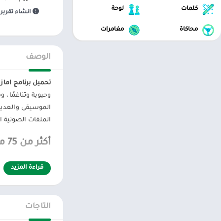
كلمات
لوحة
انشاء تقرير 
محاكاة
مغامرات
الوصف
تحميل برنامج امازون ميوزيك  Music
وحيوية وتناغمًا ،
الموسيقى والعديد 
الملفات الصوتية ا
أكثر من 75 مليون أغنية مجانًا في امازون ميوزيك
عندما يأتي المستخدم
قراءة المزيد
كما أنها موطن لعد
مكتبته العامة مصم
التاجات
نظرًا للكمية الكب