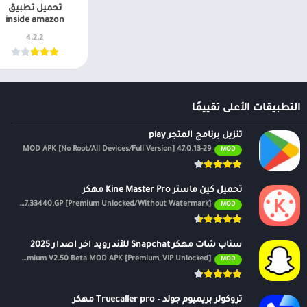
تحميل تطبيق
وخدماتها الإضافية
inside amazon
4.2.2
3 أشهر مجانية من امازون ميوزيك Amazon Music Unlimited.
ميوزيك Amazon Music Unlimited.
التطبيقات الأعلى تقييمًا
تم تضمين Amazon Music امازون ميوزيك مع Prime
تنزيل برنامج المتجر play
47.0.13-29 MOD APK [No Root/All Devices/Full Version]
MOD
الوصول إلى مليو
الملايين من حل
تحميل كين ماستر Kine Master Pro مهكر
الآلاف من الم
APK v7.4.17.33440.GP [Premium Unlocked/Without Watermark]
MOD
تخطي غير محدو
الوصول بدون ا
سناب شات مهكر Snapchat للأندرويد اخر اصدار 2025
Premium V2.50 Beta MOD APK [Premium, VIP Unlocked]
MOD
Amazon Music Unlimited ام
تروكولر بريميوم جولد – Truecaller pro مهكر
الوصول إلى 75 مليون أغنية بدون إعلانات وبأعلى جودة لبث الصوت