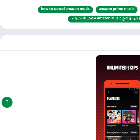
شاف موسع بشكل كبير لعالم الموسيقى الضخم. يمكن للمستخدمين أيضًا
how to cancel amazon music
amazon prime music
برنامج Amazon Music مهكر للاندرويد
بة تفاعل للمستخدم. بفضل تصميمه ، يمكن للمستخدمين الوصول بسرعة
إلى أي ميزة أو فئة موسيقية بنقرات بسيطة فقط. قبل كل شيء ، تساهم الواجهة في جلب أكثر من 75 مليون أغنية للمستخدمين بتصميمات بسيطة ومرنة وسلسة في كل
ا وموضوعات حية. سيتم أيضًا تحديث التطبيق بانتظام بخلفية جديدة أو
استخدام بعض الخلفيات المخصصة من المتجر لتجديد أو استخدام
ق كل المحتوى. يتم تخزين جميع البيانات أو الأغاني في السحابة ، ولكن
 ، يمكنهم إخفاء جميع التطبيقات في الخلفية بشكل مريح والاستماع إلى
دمون من مزامنة كل شيء بسهولة. يساعدهم ذلك في الاستماع إلى