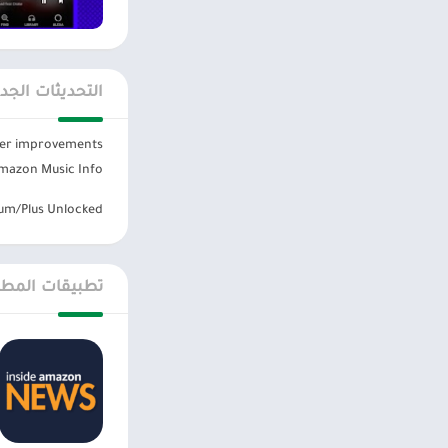
الموسيقى في أي وق
تتناسب مع مزاجهم 
الفلاتر والت
التحديثات الجد
يعد نظام توصية ال
her improvements.
نتائج البحث للمست
azon Music Info:
كما أنها تساعد ف
um/Plus Unlocked
حسب الاسم ، والحر
نطاق البحث ، ويمك
تطبيقات المطو
الآلاف من ح
إلى جانب الأغاني أ
، تكون محادثة ود
مكان للحصول على 
يعد امازون ميوزي