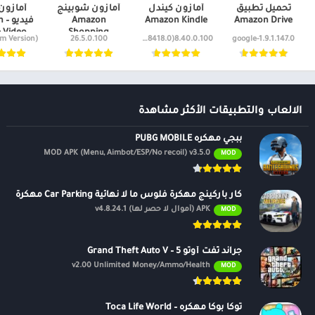
تحميل تطبيق
أمازون كيندل
أمازون شوبينج
أمازون 
 ممتازة ، وتعد بفتح العديد من الاكتشافات في عالم الموسيقى بالإضافة إلى 
Amazon Drive
Amazon Kindle
Amazon
في
 Video
Shopping
26.5.0.100
8.40.0.100(1.3.238418.0)
1.9.1.147.0-google
مهك
الالعاب والتطبيقات الأكثر مشاهدة
ببجي مهكره PUBG MOBILE
MOD APK (Menu, Aimbot/ESP/No recoil) v3.5.0
MOD
ني أغنية بدون إعلانات
قات البودكاست
كار باركينج مهكرة فلوس ما لا نهائية Car Parking مهكرة
حطات وأفضل قوائم التشغيل
APK (أموال لا حصر لها) v4.8.24.1
MOD
د والاستماع دون اتصال
ستخدام اليدين مع أجهزتك المفضلة.
جراند ثفت أوتو 5 – Grand Theft Auto V
v2.00 Unlimited Money/Ammo/Health
MOD
ازون ميوزيك ، كل ما سبق PLUS
توكا بوكا مهكره – Toca Life World