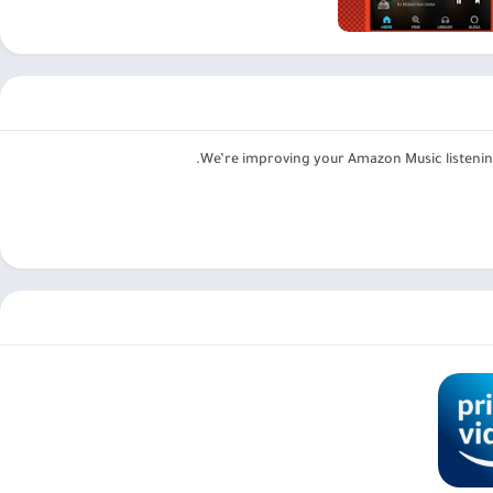
ضافة إلى ذلك ، يمكنهم التخطي إلى ما لا نهاية لتشغيل الأغاني التي
 ذلك.
ث أو الاستماع إلى الموسيقى. إنه يعمل استنادًا إلى سجل الموسيقى أو
We’re improving your Amazon Music listening
وعة التوصيات من أنواع الموسيقى التي يستمع إليها المستخدمون كثيرًا ،
بالمقارنة مع نظام التوصية ، فإن مرشح البحث متفوق ، مما يضمن حصول المستخدمين دائمًا على أفضل نتائج البحث من بين 75 مليون أغنية. بالطبع ، يمكنهم التصفية
ضًا تطبيق علامات أو عمليات بحث متعددة في وقت واحد للحد بشكل كبير من
ك
Amazon Music
تقديمها للجميع. محتواها غني أيضًا ، وفي معظم الأحيان
مين أيضًا تنزيل حلقاتهم المفضلة والاستماع إليها في أي وقت وفي أي
متعدد الاستخدامات ويمكن الوصول إليه ومتطور ومتفوق. يعد محتواها