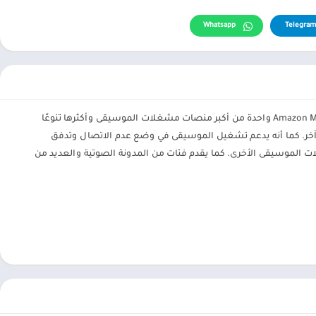
Whatsapp
Telegram
، تعد امازون موسيقى Amazon Music pro apk واحدة من أكبر منصات مشغلات الموسيقى وأكثرها تنوعًا
ير آخر. كما أنه يدعم تشغيل الموسيقى في وضع عدم الاتصال وتدفق
ات الموسيقى الأخرى. كما يقدم فئات من المدونة الصوتية والعديد من
، فإن أفضل ما يرحب بهم هو مكتبة الموسيقى التي تضم أكثر من 75 مليون أغنية رسمية ومتغيرات.
 لتنويع تجربة الاستماع للجميع. والأفضل من ذلك كله ، أن واجهة
ل.
تبة العديد من التحولات الفريدة لتحسين تجربة استخدام الجميع. يتضمن