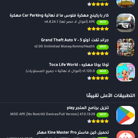
كار باركينج مهكرة فلوس ما لا نهائية Car Parking مهكرة
APK (أموال لا حصر لها) v4.8.24.1
MOD
جراند ثفت أوتو 5 – Grand Theft Auto V
v2.00 Unlimited Money/Ammo/Health
MOD
توكا بوكا مهكره – Toca Life World
v1.120.0 (أموال لا نهائية + جميع المستويات)
MOD
التطبيقات الأعلى تقييمًا
تنزيل برنامج المتجر play
47.0.13-29 MOD APK [No Root/All Devices/Full Version]
MOD
تحميل كين ماستر Kine Master Pro مهكر