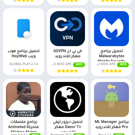
تحميل برنامج
في بي ان GOVPN
تحميل برنامج هوب
Malwarebytes
مهكر للاندرويد
ويب HopWeb
Mobile Security
v5.9.0+312 MOD APK (بريميوم مفتوح)
v1.9.7.5 MOD APK (مفتوح بريميوم)
2.7.4.GLOBAL.PLAY
MOD
MOD
مهكر للاندرويد
برنامج ML Manager
تحميل ديزور تيفي
برنامج ملصقات
Pro مهكر للاندرويد
Dezor Tv مهكر
متحركة Animated
للاندرويد
Stickers Maker