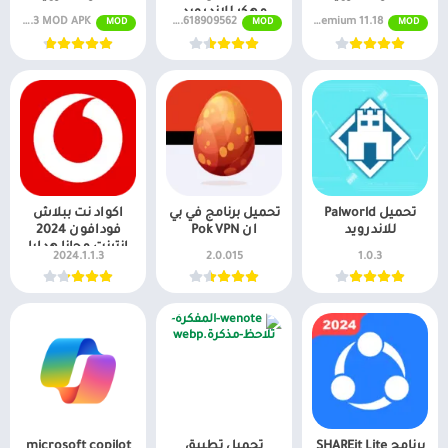
مهكر للاندرويد
11.18 Premium
APK 1.0.618909562 مجاني لنظام Android 2024
v5.27.3 MOD APK (برو مفتوح)
MOD
MOD
MOD
تحميل Palworld
تحميل برنامج في بي
اكواد نت ببلاش
للاندرويد
ان Pok VPN
فودافون 2024
انترنت مجانا هدايا
2024.1.1.3
2.0.015
1.0.3
فودافون
برنامج SHAREit Lite
تحميل تطبيق
microsoft copilot