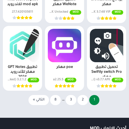
مهكر
WeNote مهكر
mod apk للاندرويد
MOD APK 3.7.48 VIP مفتوح
v5.46 MOD APK Unlocked
27.7.420105611
MOD
MOD
تحميل تطبيق
poe مهكر
تطبيق GPT Notes
Swiftly switch Pro
مهكر للأندرويد
مهكر
2024
v3.7.7 APK (النسخة الكاملة)
a2.25.5
3.2.1.2 MOD APK (Premium Unlocked)
MOD
MOD
MOD
1
2
3
…
8
التالي »
أحدث الالعاب MOD