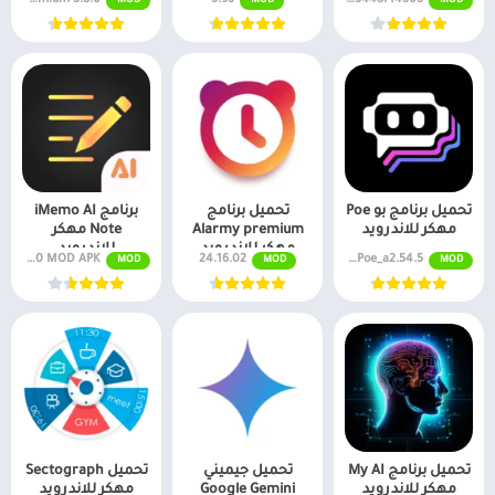
MOD
MOD
MOD
مهكر للاندرويد
تحميل برنامج بو Poe
تحميل برنامج
برنامج iMemo AI
مهكر للاندرويد
Alarmy premium
Note مهكر
مهكر للاندرويد
للاندرويد
Poe_a2.54.5 نسخة مجانية
24.16.02
v5.0.20 MOD APK (بريميوم مفتوح)
MOD
MOD
MOD
تحميل برنامج My AI
تحميل جيميني
تحميل Sectograph
مهكر للاندرويد
Google Gemini
مهكر للاندرويد