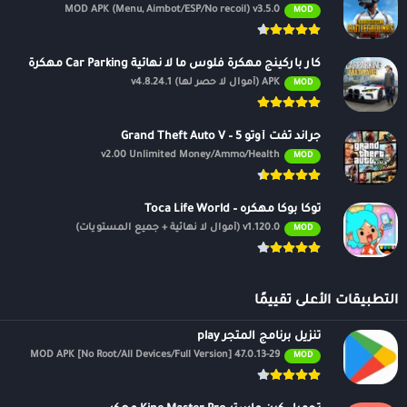
MOD APK (Menu, Aimbot/ESP/No recoil) v3.5.0
MOD
كار باركينج مهكرة فلوس ما لا نهائية Car Parking مهكرة
APK (أموال لا حصر لها) v4.8.24.1
MOD
جراند ثفت أوتو 5 – Grand Theft Auto V
v2.00 Unlimited Money/Ammo/Health
MOD
توكا بوكا مهكره – Toca Life World
v1.120.0 (أموال لا نهائية + جميع المستويات)
MOD
التطبيقات الأعلى تقييمًا
تنزيل برنامج المتجر play
47.0.13-29 MOD APK [No Root/All Devices/Full Version]
MOD