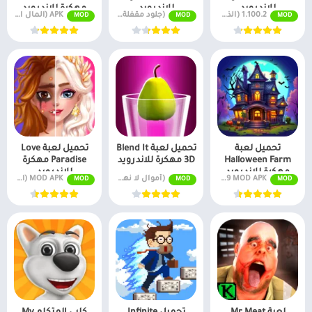
للاندرويد
للاندرويد
مهكرة للاندرويد
1.100.2 (الذهب/حياة لا نهائية)
(جلود مقفلة) v0.9.1
APK (المال اللانهائي) v1.2.4.17837
MOD
MOD
MOD
تحميل لعبة
تحميل لعبة Blend It
تحميل لعبة Love
Halloween Farm
3D مهكرة للاندرويد
Paradise مهكرة
مهكرة للاندرويد
للاندرويد
v2.19 MOD APK (أموال غير محدودة)
(أموال لا نهاية لها) v1.3.62
MOD APK (المال اللانهائي) v2.3.8
MOD
MOD
MOD