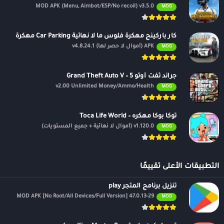
MOD APK (Menu, Aimbot/ESP/No recoil) v3.5.0
MOD
كار باركينج مهكرة فلوس ما لا نهائية Car Parking مهكرة
APK (أموال لا حصر لها) v4.8.24.1
MOD
جراند ثفت أوتو 5 – Grand Theft Auto V
v2.00 Unlimited Money/Ammo/Health
MOD
توكا بوكا مهكره – Toca Life World
v1.120.0 (أموال لا نهائية + جميع المستويات)
MOD
التطبيقات الأعلى تقييمًا
تنزيل برنامج المتجر play
47.0.13-29 MOD APK [No Root/All Devices/Full Version]
MOD