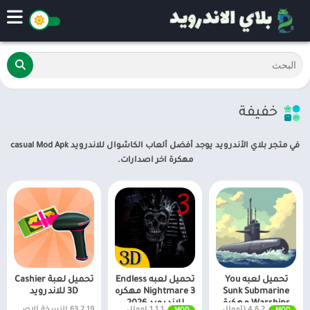
خفيفة
في متجر بلاي الأندرويد يوجد أفضل ألعاب الكاشوال للاندرويد casual Mod Apk
مهكرة اخر اصدارات.
تحميل لعبه You
تحميل لعبه Endless
تحميل لعبة Cashier
Sunk Submarine
Nightmare 3 مهكره
3D للاندرويد
Warships مهكرة
للاندرويد 2026
4.6.2 (أموال لا نهائية + جميع المستويات)
1.1.1 اموال غير محدودة
63.2.19 النسخة الاصلية