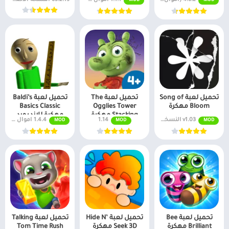
MOD
MOD
للاندرويد
تحميل لعبة Song of
تحميل لعبة The
تحميل لعبة Baldi’s
Bloom مهكرة
Ogglies Tower
Basics Classic
Stacking مهكرة
مهكرة للاندرويد
v1.03 النسخة المدفوعة مجاناً
1.14
1.4.4 اموال غير محدودة
MOD
MOD
MOD
للاندرويد
تحميل لعبة Bee
تحميل لعبة Hide N’
تحميل لعبة Talking
Brilliant مهكرة
Seek 3D مهكرة
Tom Time Rush