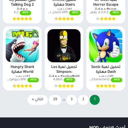
لعبة Mr Meat
تحميل Infinite
كلبي المتكلم My
Horror Escape
Stairs مهكرة
Talking Dog 2
Room مهكرة
للاندرويد
مهكرة
2.0.5 لا يقهر
APK (المال اللانهائي) v1.3.219
4.2
MOD
MOD
MOD
للاندرويد
تحميل لعبة Sonic
تحميل لعبة Los
Hungry Shark
Dash مهكرة
Simpson:
World مهكرة
للاندرويد
Springfield مهكرة
للاندرويد
v7.13.0 (God Mode, Money, Unlock Characters)
4.68.0
APK (جواهر/أموال لا نهائية) v7.0.12
MOD
MOD
MOD
للاندرويد
1
2
3
…
29
التالي »