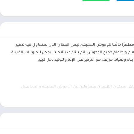
هرًا خاصًا للوحوش المخيفة. ليس المكان الذي ستحاول فيه تدمير
م وإطعام جميع الوحوش. قم ببناء مدينة حيث يمكن للحيوانات الغريبة
وصيانة مزرعة، مع التركيز على الإنتاج لتوليد دخل كبير.
اً من النباتات والحيوانات. سيكون اللاعبون مسؤولين عن الوحوش المخيفة والمحاصيل
اشية والبستنة أيضًا بيئات مثالية لتحسين الإنتاج. وعندما يتم حصاد
يد النباتات التي ستنموها والتعرف على الموارد المختلفة. إنشاء مصادر