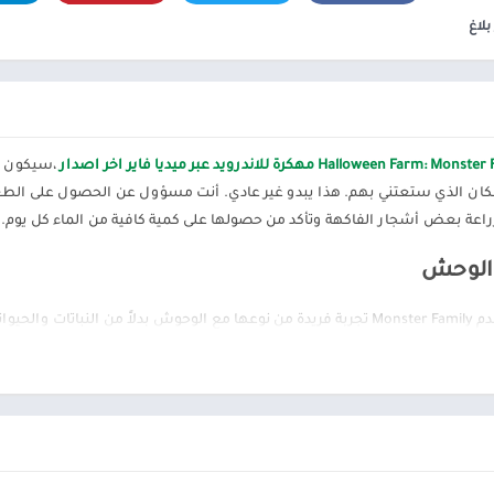
ألعاب موسيقى
السفر ومعلومات محلية
بلاغ
ألعاب أركيد
الصحة واللياقة البدنية
المحاكاة
الصور الفوتوغرافية
محاكاة
الطقس
الكتب والمراجع
،سيكون مظ
المكتبات والعروض
التوضيحية
مكان الذي ستعتني بهم. هذا يبدو غير عادي. أنت مسؤول عن الحصول على الطعا
عة بعض أشجار الفاكهة وتأكد من حصولها على كمية كافية من الماء كل يوم. بناء 
الموسيقى والصوتيات
تخصيص
 الوحش
ترفيه
مزرعة الهالوين: تقدم Monster Family تجربة فريدة من نوعها مع الوحوش بدل
تسوق
للاعبون بإنشاء موطنهم باستخدام مجموعة متنوعة من المحاصيل. تعتبر تربية الم
تعارف
تحقيق الربح. مزرعة الهالوين: لدى
Farm مجموعة متنوعة من المهام. قم بالبيع محليًا للجيران وقم بتوسيع نطاق المزرعة بسرعة.
Halloween
سيارات ومركبات
لزراعة والإنتاج الحيواني
شؤون مالية
طب
 يجب تطوير الاقتصاد من خلال ممارسة الزراعة وتربية الحيوانات. يجب عليك تحد
نمط الحياة