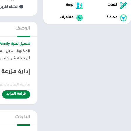
كلمات
لوحة
انشاء تقرير 
محاكاة
مغامرات
الوصف
تحميل لعبة Halloween Farm: Monster Family مهكرة للاندرويد عبر ميديا فاير اخر اصدار
المخلوقات، بل ال
أن تتعايش. قم بزرا
إدارة مزرعة
الرائعة، وسيقوم ا
قراءة المزيد
الناتج، يتم بيعه ل
التركيز على ا
التاجات
بعد إنشاء المزرعة