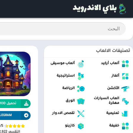
تصنيفات الالعاب
ألعاب أركيد
ألعاب موسيقى
ألغاز
استراتيجية
الأكشن
الرياضة
العاب السيارات
الورق
مهكرة
تحميل APK MOD
تعليمية
تقمص الادوار
LEGRAM
خفيفة
كازينو
/5
التقييم:
2,922