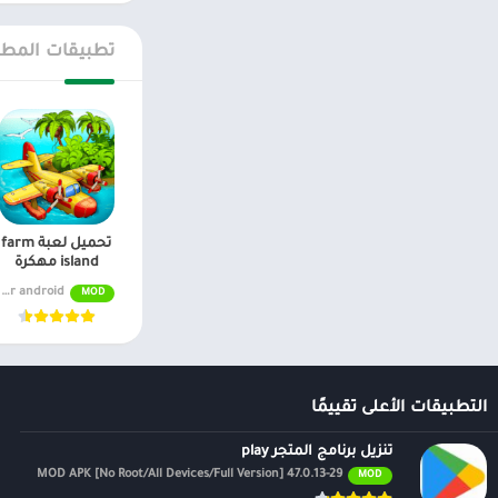
تطبيقات المطو
تحميل لعبة farm
island مهكرة
MOD APK v2.41 (Unlimited Diamonds) for android
MOD
التطبيقات الأعلى تقييمًا
تنزيل برنامج المتجر play
47.0.13-29 MOD APK [No Root/All Devices/Full Version]
MOD