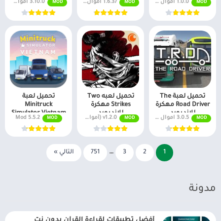
1.0.0 اموال غير محدودة
1.6.37 اموال غير محدودة
3.10.0 اموال غير محدودة
MOD
MOD
MOD
تحميل لعبة The
تحميل لعبه Two
تحميل لعبة
Road Driver مهكرة
Strikes مهكرة
Minitruck
للاندرويد
للاندرويد
Simulator Vietnam
3.0.5 اموال غير محدودة
v1.2.0 (أموال لا نهائية + جميع المستويات)
5.5.2 Mod
MOD
MOD
MOD
مهكرة للاندرويد
1
2
3
…
751
التالي »
مدونة
أفضل تطبيقات لقراءة القرآن بدون نت