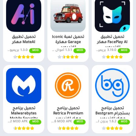
تحميل تطبيق
تحميل لعبة Iconic
تحميل تطبيق
FacePlay AI مهكر
Garage مهكرة
MateAI مهكر
للاندرويد
للاندرويد
3.19.0 بريميوم مفتوح
1.3.1 أموال غير محددة
1.3.0 بريميوم مفتوح
MOD
MOD
MOD
تحميل برنامج
تحميل برنامج
تحميل برنامج
بستجرام Bestgram
Retrica Premium
Malwarebytes
مهكر للاندرويد
مهكر للاندرويد
Mobile Security
1.6.2 بدون اعلانات
v7.6.6 MOD APK (إلغاء القفل المميز)
v5.9.0+312 MOD APK (بريميوم مفتوح)
MOD
MOD
MOD
مهكر للاندرويد