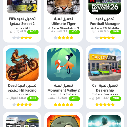
تحميل لعبه
تحميل لعبة
تحميل لعبه FIFA
Football Manager
Ultimate Tiger
Street 2 مهكرة
26 Mobile مهكرة
Simulator 2 مهكرة
للاندرويد
26.0.0 (أموال لا نهائية + جميع المستويات)
3.1 النسخة المدفوعة مجانًا
v1.0 (أموال لا نهائية + جميع المستويات)
MOD
MOD
MOD
تحميل لعبة Car
تحميل لعبة
تحميل لعبة Dead
Dealership
Monument Valley 2
Hill Racing مهكرة
Business مهكرة
مهكرة للاندرويد
للاندرويد
1.1.17 اموال غير محدودة
3.7.501 النسخة المدفوعة مجانًا
1.0.0 اموال غير محدودة
MOD
MOD
MOD