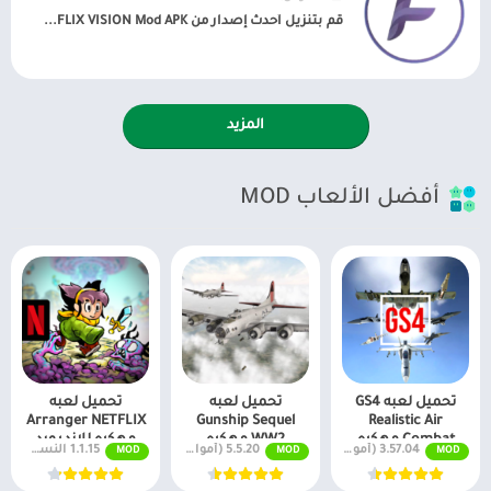
قم بتنزيل أحدث إصدار من FLIX VISION Mod APK...
المزيد
أفضل الألعاب MOD
تحميل لعبه GS4
تحميل لعبه
تحميل لعبه
Arranger NETFLIX
Gunship Sequel
Realistic Air
Combat مهكره
WW2 مهكره
مهكره للاندرويد
3.57.04 (أموال لا نهائية + جميع المستويات)
5.5.20 (أموال لا نهائية + جميع المستويات)
1.1.15 النسخة كاملة
MOD
MOD
MOD
للاندرويد
للاندرويد