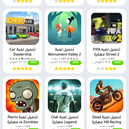
تحميل لعبه FIFA
تحميل لعبة
تحميل لعبة Car
Street 2 مهكرة
Monument Valley 2
Dealership
للاندرويد
مهكرة للاندرويد
Business مهكرة
v1.0 (أموال لا نهائية + جميع المستويات)
3.7.501 النسخة المدفوعة مجانًا
1.1.17 اموال غير محدودة
MOD
MOD
MOD
تحميل لعبة Dead
تحميل لعبة Club
تحميل لعبة Plants
Hill Racing مهكرة
Legend مهكرة
vs Zombies مهكرة
للاندرويد
للاندرويد
للاندرويد