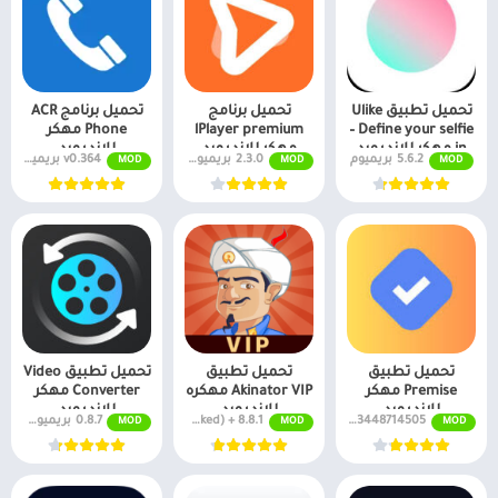
تحميل تطبيق Ulike
تحميل برنامج
تحميل برنامج ACR
– Define your selfie
lPlayer premium
Phone مهكر
in مهكر للاندرويد
مهكر للاندرويد
للاندرويد
5.6.2 بريميوم
2.3.0 بريميوم مفتوح
v0.364 بريميوم
MOD
MOD
MOD
تحميل تطبيق
تحميل تطبيق
تحميل تطبيق Video
Premise مهكر
Akinator VIP مهكره
Converter مهكر
للاندرويد
للاندرويد
للاندرويد
25.3.0.13448714505
8.8.1 + MOD (VIP Unlocked)
0.8.7 بريميوم مفتوح
MOD
MOD
MOD