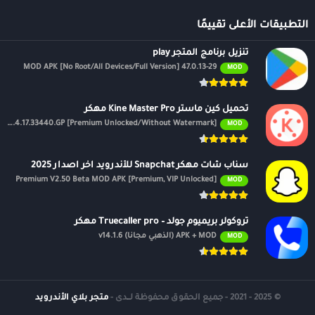
التطبيقات الأعلى تقييمًا
تنزيل برنامج المتجر play
47.0.13-29 MOD APK [No Root/All Devices/Full Version]
MOD
تحميل كين ماستر Kine Master Pro مهكر
APK v7.4.17.33440.GP [Premium Unlocked/Without Watermark]
MOD
سناب شات مهكر Snapchat للأندرويد اخر اصدار 2025
Premium V2.50 Beta MOD APK [Premium, VIP Unlocked]
MOD
تروكولر بريميوم جولد – Truecaller pro مهكر
APK + MOD (الذهبي مجانًا) v14.1.6
MOD
© 2025 - 2021 - جميع الحقوق محفوظة لــدى -
متجر بلاي الأندرويد