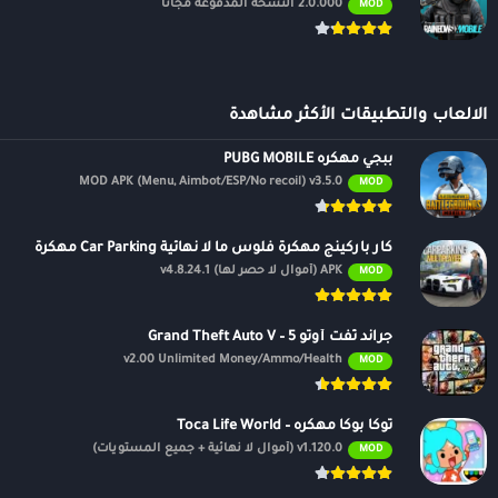
2.0.000 النسخة المدفوعة مجانًا
MOD
الالعاب والتطبيقات الأكثر مشاهدة
ببجي مهكره PUBG MOBILE
MOD APK (Menu, Aimbot/ESP/No recoil) v3.5.0
MOD
كار باركينج مهكرة فلوس ما لا نهائية Car Parking مهكرة
APK (أموال لا حصر لها) v4.8.24.1
MOD
جراند ثفت أوتو 5 – Grand Theft Auto V
v2.00 Unlimited Money/Ammo/Health
MOD
توكا بوكا مهكره – Toca Life World
v1.120.0 (أموال لا نهائية + جميع المستويات)
MOD