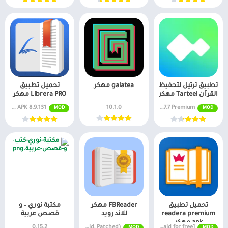
تطبيق ترتيل لتحفيظ
galatea مهكر
تحميل تطبيق
القرآن Tarteel مهكر
Librera PRO مهكر
MOD APK 5.37.7 Premium مفتوح
10.1.0
8.9.131 APK (مدفوع بالكامل)
MOD
MOD
تحميل تطبيق
FBReader مهكر
مكتبة نوري – و
readera premium
للاندرويد
قصص عربية
apk مهكر
0.15.2
v3.1.9 (Paid, Patched)
v23.12.12 MOD APK [Paid for free]
MOD
MOD