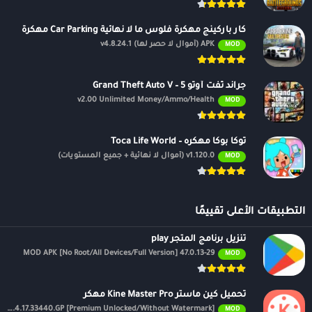
كار باركينج مهكرة فلوس ما لا نهائية Car Parking مهكرة
APK (أموال لا حصر لها) v4.8.24.1
MOD
جراند ثفت أوتو 5 – Grand Theft Auto V
v2.00 Unlimited Money/Ammo/Health
MOD
توكا بوكا مهكره – Toca Life World
v1.120.0 (أموال لا نهائية + جميع المستويات)
MOD
التطبيقات الأعلى تقييمًا
تنزيل برنامج المتجر play
47.0.13-29 MOD APK [No Root/All Devices/Full Version]
MOD
تحميل كين ماستر Kine Master Pro مهكر
APK v7.4.17.33440.GP [Premium Unlocked/Without Watermark]
MOD