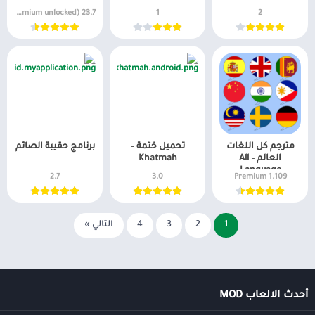
23.7 (Premium unlocked)
1
2
مترجم كل اللغات
تحميل ختمة –
برنامج حقيبة الصائم
العالم – All
Khatmah
Language
2.7
3.0
1.109 Premium
Translator
1
2
3
4
التالي »
أحدث الالعاب MOD