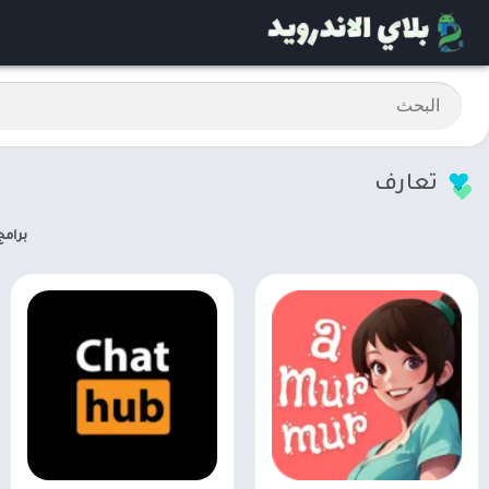
تعارف
برامج