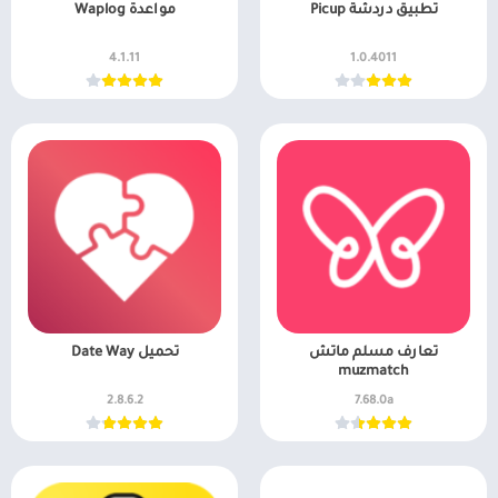
ألعاب موسيقى
السفر ومعلومات محلية
تطبيق دردشة Picup
مواعدة Waplog
ألعاب أركيد
الصحة واللياقة البدنية
4.1.11
1.0.4011
المحاكاة
الصور الفوتوغرافية
محاكاة
الطقس
الكتب والمراجع
المكتبات والعروض
التوضيحية
الموسيقى والصوتيات
تخصيص
ترفيه
تسوق
تعارف مسلم ماتش
تحميل Date Way
تعارف
muzmatch
سيارات ومركبات
2.8.6.2
7.68.0a
شؤون مالية
طب
نمط الحياة