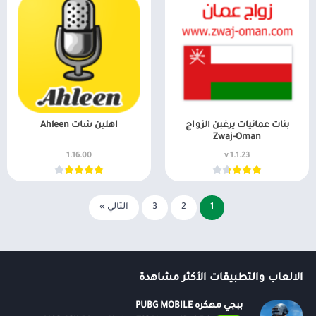
طعام ومشروب
كتب مصورة
بنات عمانيات يرغبن الزواج
اهلين شات Ahleen
Zwaj-Oman
1.16.00
v 1.1.23
1
2
3
التالي »
الالعاب والتطبيقات الأكثر مشاهدة
ببجي مهكره PUBG MOBILE