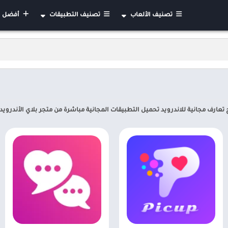
تصنيف الألعاب
تصنيف التطبيقات
أفضل التطب
الأكشن
أعمال
استراتيجية
الأدوات
العاب السيارات مهكرة
الإنتاجية
ألغاز
الاتصال
الرياضة
التعليم
الورق
الجمال
 تعارف مجانية للاندرويد تحميل التطبيقات المجانية مباشرة من متجر بلاي الأندرويد APK
تعليمية
تصميم فني
لوحة
أدوات الفيديو
تقمص الادوار
الأحداث
كلمات
الأخبار والمجلات
كازينو
الأهل والأطفال
مغامرات
التواصل الاجتماعي
خفيفة
الخرائط والتنقل