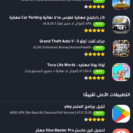
MOD APK (Menu, Aimbot/ESP/No recoil) v3.5.0
MOD
كار باركينج مهكرة فلوس ما لا نهائية Car Parking مهكرة
APK (أموال لا حصر لها) v4.8.24.1
MOD
جراند ثفت أوتو 5 – Grand Theft Auto V
v2.00 Unlimited Money/Ammo/Health
MOD
توكا بوكا مهكره – Toca Life World
v1.120.0 (أموال لا نهائية + جميع المستويات)
MOD
التطبيقات الأعلى تقييمًا
تنزيل برنامج المتجر play
47.0.13-29 MOD APK [No Root/All Devices/Full Version]
MOD
تحميل كين ماستر Kine Master Pro مهكر