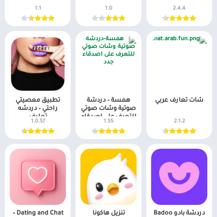
1.1
1.0
2.4.4
شات تعارف عربي
همسة – دردشة
تطبيق معصيتي
صوتية وشات صوتي
راحتي – دردشه
للتعرف على اصدقاء
تعارف
1.0.57
1.55
2.1.2
جدد
دردشة بادو Badoo
تنزيل هاكونا
Dating and Chat –