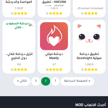
HAKUNA – تطبيق
المواعدة والدردشة
اجتماعي جديد
1.18.97
1.45.3
v5.313.0 MOD APK (Premium Unlocked)
تطبيق دردشة
دردشة ميتلي
تنزيل دردشة غلاتي –
صوتية Goodnight
Meetly
دول الخليج
9.8
3.7
1.263.0
« الصفحة السابقة
1
2
3
التالي »
أحدث الالعاب MOD