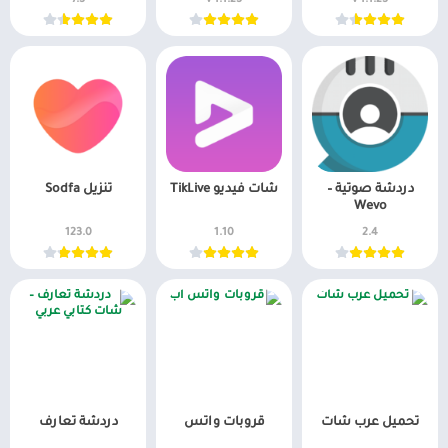
دردشة صوتية –
شات فيديو TikLive
تنزيل Sodfa
Wevo
123.0
1.10
2.4
تحميل عرب شات
قروبات واتس
دردشة تعارف