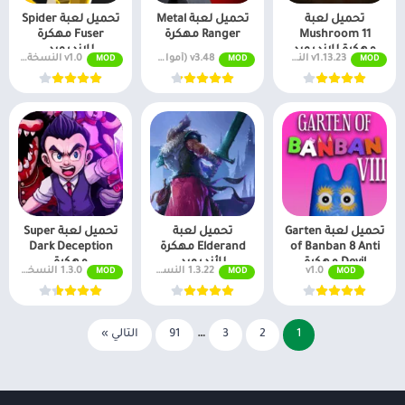
تحميل لعبة
تحميل لعبة Metal
تحميل لعبة Spider
Mushroom 11
Ranger مهكرة
Fuser مهكرة
مهكرة للاندرويد
للاندرويد
v1.13.23 النسخة المدفوعة مجانًا
v3.48 (أموال لا نهائية + جميع المستويات)
v1.0 النسخة المدفوعة مجانًا
MOD
MOD
MOD
تحميل لعبة Garten
تحميل لعبة
تحميل لعبة Super
of Banban 8 Anti
Elderand مهكرة
Dark Deception
Devil مهكرة
للأندرويد
مهكرة
v1.0
1.3.22 النسخة المدفوعة مجانًا
1.3.0 النسخة المدفوعة مجانًا
MOD
MOD
MOD
للاندرويد
1
2
3
…
91
التالي »