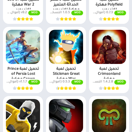
Polyfield مهكرة
الحداثة المتميز
War 2 مهكرة
للاندرويد
مهكرة للاندرويد
للاندرويد
0.7.3 (أموال لا نهائية + جميع المستويات)
1.0.5 النسخة مدفوعة
v9.2 (أموال لا نهائية + جميع المستويات)
MOD
MOD
MOD
تحميل لعبة
تحميل لعبة
تحميل لعبة Prince
of Persia Lost
Stickman Great
Crimsonland
مهكرة
War مهكرة
Crown مهكرة
1.4.2.8 النسخة المدفوعة مجانًا
0.5.3 (أموال لا نهائية + جميع المستويات)
v1.1.7 (أموال لا نهائية + جميع المستويات)
MOD
MOD
MOD
للأندرويد
للاندرويد