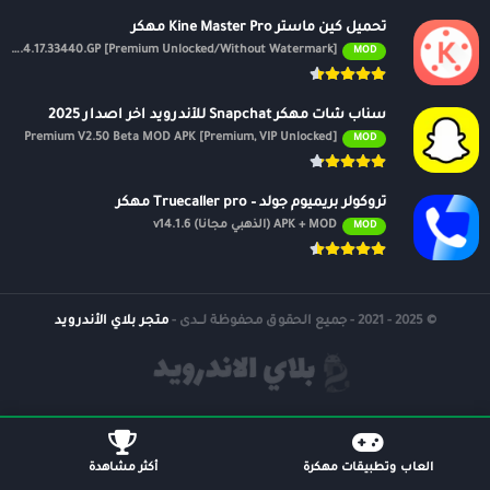
تحميل كين ماستر Kine Master Pro مهكر
APK v7.4.17.33440.GP [Premium Unlocked/Without Watermark]
MOD
سناب شات مهكر Snapchat للأندرويد اخر اصدار 2025
Premium V2.50 Beta MOD APK [Premium, VIP Unlocked]
MOD
تروكولر بريميوم جولد – Truecaller pro مهكر
APK + MOD (الذهبي مجانًا) v14.1.6
MOD
© 2025 - 2021 - جميع الحقوق محفوظة لــدى -
متجر بلاي الأندرويد
العاب وتطبيقات مهكرة
أكثر مشاهدة