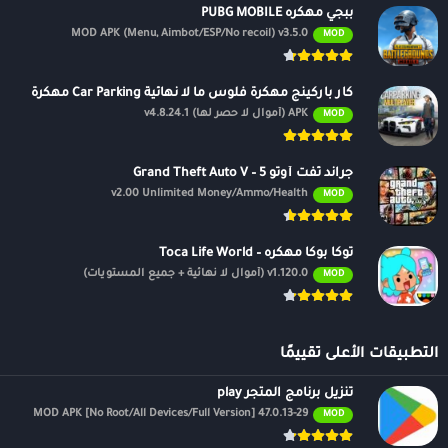
ببجي مهكره PUBG MOBILE
MOD APK (Menu, Aimbot/ESP/No recoil) v3.5.0
MOD
كار باركينج مهكرة فلوس ما لا نهائية Car Parking مهكرة
APK (أموال لا حصر لها) v4.8.24.1
MOD
جراند ثفت أوتو 5 – Grand Theft Auto V
v2.00 Unlimited Money/Ammo/Health
MOD
توكا بوكا مهكره – Toca Life World
v1.120.0 (أموال لا نهائية + جميع المستويات)
MOD
التطبيقات الأعلى تقييمًا
تنزيل برنامج المتجر play
47.0.13-29 MOD APK [No Root/All Devices/Full Version]
MOD