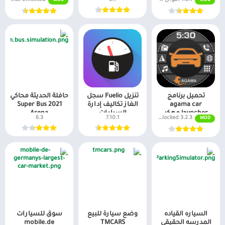
MOD
MOD
تحميل برنامج
تنزيل Fuelio سجل
حافلة الحديثة محاكي
agama car
الغاز تكاليف إدارة
2021 Super Bus
launcher مهكر
السيارات
Arena
6.3
7.10.1
3.2.3 Premium Unlocked
MOD
السياره القياده
وضع سيارة للبيع
سوق للسيارات
المدرسه الحقيقي
TMCARS
mobile.de