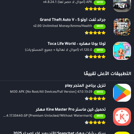
APK (أموال لا حصر لها) v4.8.24.1
MOD
جراند ثفت أوتو 5 – Grand Theft Auto V
v2.00 Unlimited Money/Ammo/Health
MOD
توكا بوكا مهكره – Toca Life World
v1.120.0 (أموال لا نهائية + جميع المستويات)
MOD
التطبيقات الأعلى تقييمًا
تنزيل برنامج المتجر play
47.0.13-29 MOD APK [No Root/All Devices/Full Version]
MOD
تحميل كين ماستر Kine Master Pro مهكر
APK v7.4.17.33440.GP [Premium Unlocked/Without Watermark]
MOD
سناب شات مهكر Snapchat للأندرويد اخر اصدار 2025