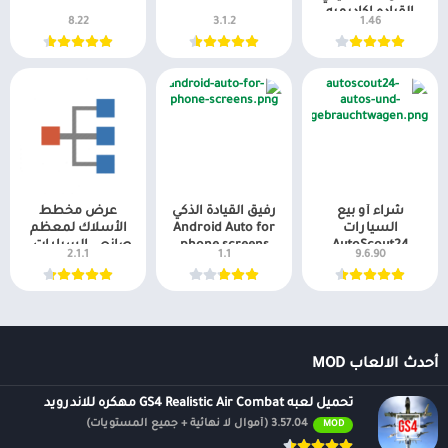
القياده اكاديميه
8.22
3.1.2
1.46
شراء أو بيع
رفيق القيادة الذكي
عرض مخطط
السيارات
Android Auto for
الأسلاك لمعظم
AutoScout24
phone screens
صانعي السيارات –
2.1.1
1.1
9.6.90
Carmin Pro
أحدث الالعاب MOD
تحميل لعبه GS4 Realistic Air Combat مهكره للاندرويد
3.57.04 (أموال لا نهائية + جميع المستويات)
MOD