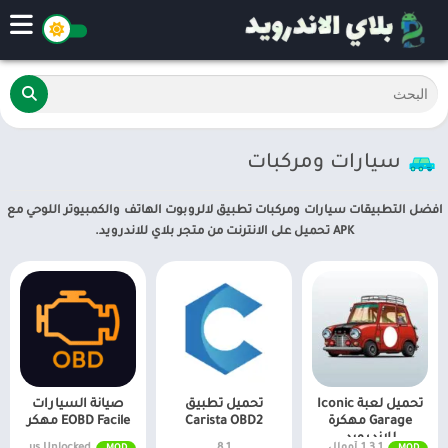
سيارات ومركبات
افضل التطبيقات سيارات ومركبات تطبيق لالروبوت الهاتف والكمبيوتر اللوحي مع
APK تحميل على الانترنت من متجر بلاي للاندرويد.
تحميل لعبة Iconic
تحميل تطبيق
صيانة السيارات
Garage مهكرة
Carista OBD2
EOBD Facile مهكر
للاندرويد
1.3.1 أموال غير محددة
8.1
MOD APK 3.58.1008 Plus Unlocked