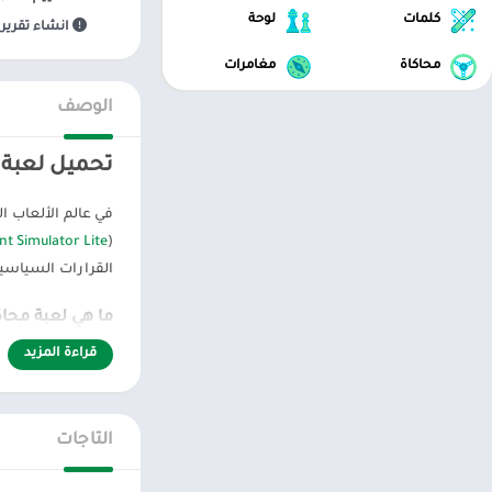
كلمات
لوحة
انشاء تقرير 
محاكاة
مغامرات
الوصف
تحميل لعبة م
في عالم الألعاب ا
nt Simulator Lite
(
القرارات السياسي
ما هي لعبة محاك
قراءة المزيد
لعبة محاكي الرئيس 
خلال واجهة سهلة ا
وتحقيق التنمية الا
التاجات
مميزات لعبة