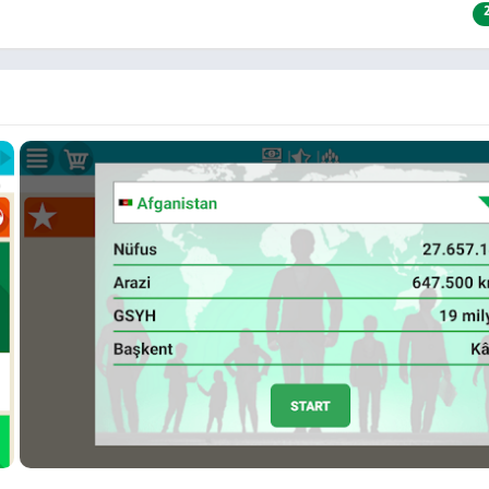
ا خفيفة الحجم، مما يجعلها مناسبة لجميع أنواع الهواتف الذكية، حتى ذات ال
طعام ومشروب
ف اللعبة وفهم آلياتها بسرعة. بالإضافة إلى ذلك، توفر اللعبة تجربة تفاعلية م
كتب مصورة
ا يضيف عنصر التشويق والإثارة.
عبة وتثبيتها
حاكي الرئيس لايت بسهولة من متجر جوجل بلاي. كل ما عليك فعله هو البحث عن ا
والبدء في استكشاف عالم إدارة الدولة بشكل مبسط وشيق. تعتبر اللعبة خيارًا مث
 مناسبة لجميع الفئات العمرية.
لألعاب التي تقدم تجربة قيادة وإدارة فريدة، فإن تحميل لعبة محاكي الرئيس ل
ى جوانب مختلفة من حياة القادة، بطريقة مسلية وسهلة. استمتع بتجربة قيادة 
رحة وبسيطة.
الان عبر موقعنا PlaYalandroiD متجر بلاي ، android store ي
ر العاب مهكرة.