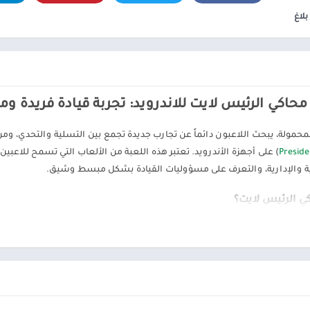
ألعاب موسيقى
السفر ومعلومات محلية
بلاغ
ألعاب أركيد
الصحة واللياقة البدنية
المحاكاة
الصور الفوتوغرافية
محاكاة
الطقس
الكتب والمراجع
حاكي الرئيس لايت للاندرويد: تجربة قيادة فريدة و
المكتبات والعروض
التوضيحية
لمحمولة، يبحث اللاعبون دائماً عن تجارب جديدة تجمع بين التسلية والتحدي، و
الموسيقى والصوتيات
Preside
) على أجهزة الأندرويد. تعتبر هذه اللعبة من الألعاب التي تسمح للاعبي
تخصيص
ة والإدارية، والتعرف على مسؤوليات القيادة بشكل مبسط وشيق.
ترفيه
ي الرئيس لايت؟
تسوق
تعارف
لايت هي نسخة مخففة من الألعاب التي تحاكي حياة الرؤساء والزعماء. تتيح للاعبي
سيارات ومركبات
لاستخدام. تتميز اللعبة برسومات بسيطة وجذابة، وتوفر العديد من المهام الت
قتصادية، بالإضافة إلى التفاعل مع المواطنين والرد على مطالبهم.
شؤون مالية
طب
 محاكي الرئيس لايت للأندرويد
نمط الحياة