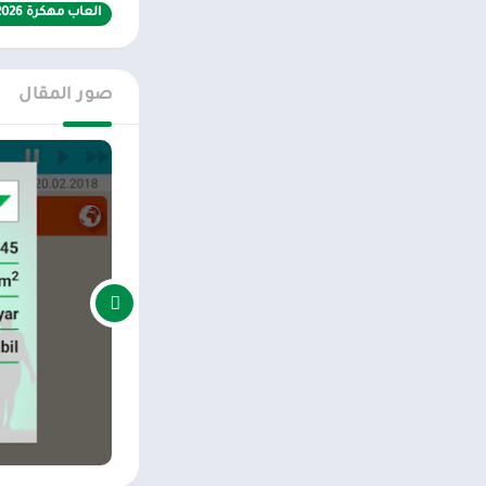
العاب مهكرة 2026
تتميز اللعبة بأنه
أن يبدأ في استكشا
مستقبل البلاد، مم
صور المقال
كيفية تحميل الل
يمكن تحميل لعبة م
يمكنك فتح اللعبة 
الحاسمة، كما أنها
ختامًا
إذا كنت من محبي ا
ممتعة، والتعرف عل
في ذلك بطريقة م
اول بأول على، متج