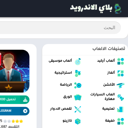
تصنيفات الالعاب
ألعاب أركيد
ألعاب موسيقى
ألغاز
استراتيجية
الأكشن
الرياضة
العاب السيارات
الورق
مهكرة
تحميل APK MOD
تعليمية
تقمص الادوار
LEGRAM
خفيفة
كازينو
/5
التقييم:
7,687