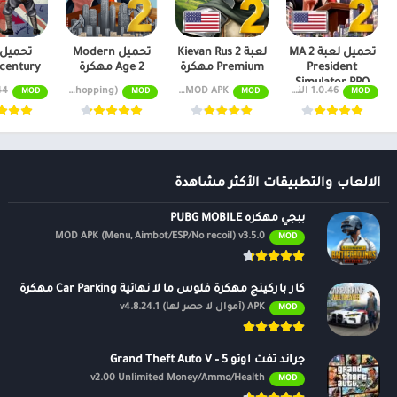
تحميل لعبة MA 2
لعبة Kievan Rus 2
تحميل Modern
President
Premium مهكرة
Age 2 مهكرة
century مهكرة
Simulator PRO
1.0.46 النسخة المدفوعة مجاناً
v1.0.3 MOD APK (ذهبي غير محدود)
v1.0.51 (unlimited money, premium, free shopping)
ersion
MOD
MOD
MOD
MOD
مهكره للاندرويد
الالعاب والتطبيقات الأكثر مشاهدة
ببجي مهكره PUBG MOBILE
MOD APK (Menu, Aimbot/ESP/No recoil) v3.5.0
MOD
كار باركينج مهكرة فلوس ما لا نهائية Car Parking مهكرة
APK (أموال لا حصر لها) v4.8.24.1
MOD
جراند ثفت أوتو 5 – Grand Theft Auto V
v2.00 Unlimited Money/Ammo/Health
MOD