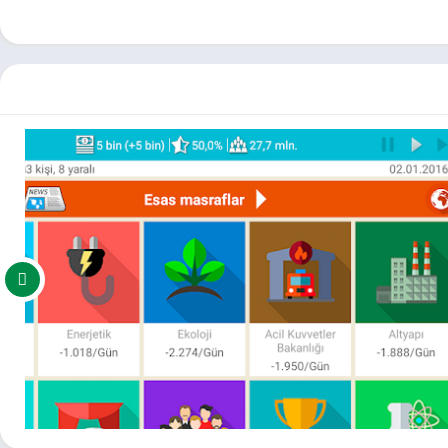
مواصفات المتواضعة. كما أنها تتسم بسهولة اللعب، حيث يمكن لأي مستخدم
متعة، حيث يتاح للاعبين اتخاذ قرارات مهمة تؤثر بشكل مباشر على
سم اللعبة، ثم النقر على زر التحميل والتثبيت. بعد اكتمال التنزيل،
اليًا لمحبي الألعاب التي تعتمد على التفكير الاستراتيجي والقرارات
ايت هو خيار مثالي لك. ستتمكن من خلال هذه اللعبة من خوض مغامرة
دولة بكل أمان ومرونة، وطور مهاراتك في اتخاذ القرارات، ودعمتك اللعبة
مكنكم تحميل العاب مهكرة ، تطبيقات اندرويد بريميوم ، مجاناً يتم مراجعة الألعاب والبرامج وتحديثات مستمرة