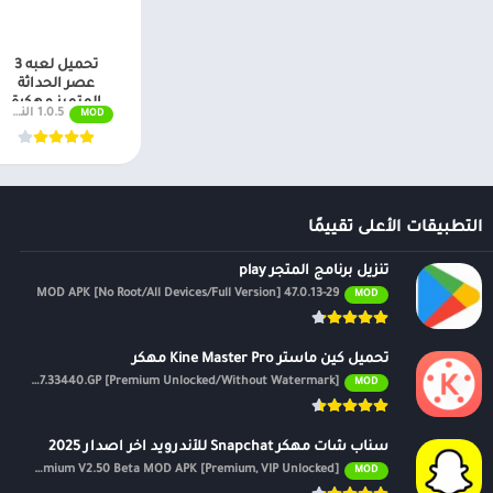
تحميل لعبه 3
عصر الحداثة
المتميز مهكرة
1.0.5 النسخة مدفوعة
MOD
للاندرويد
التطبيقات الأعلى تقييمًا
تنزيل برنامج المتجر play
47.0.13-29 MOD APK [No Root/All Devices/Full Version]
MOD
تحميل كين ماستر Kine Master Pro مهكر
APK v7.4.17.33440.GP [Premium Unlocked/Without Watermark]
MOD
سناب شات مهكر Snapchat للأندرويد اخر اصدار 2025
Premium V2.50 Beta MOD APK [Premium, VIP Unlocked]
MOD