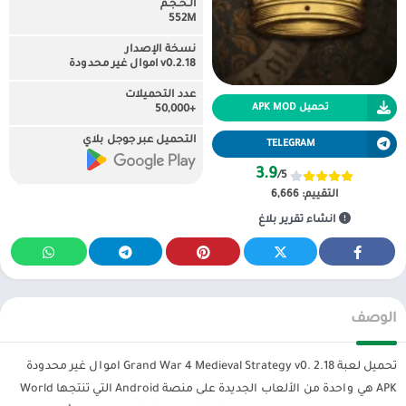
الـحـجـم
552M
نسخة الإصدار
v0.2.18 اموال غير محدودة
عدد التحميلات
تحميل APK MOD
+50,000
التحميل عبر جوجل بلاي
TELEGRAM
3.9
/5
التقييم:
6,666
انشاء تقرير بلاغ
الوصف
تحميل لعبة Grand War 4 Medieval Strategy v0. 2.18 اموال غير محدودة
APK هي واحدة من الألعاب الجديدة على منصة Android التي تنتجها World