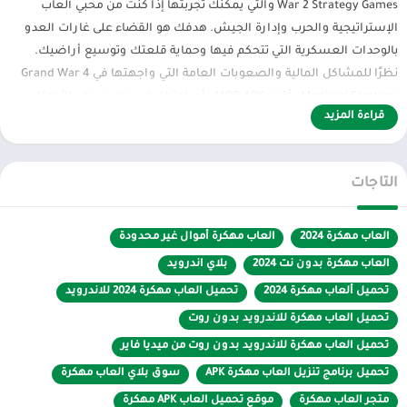
War 2 Strategy Games والتي يمكنك تجربتها إذا كنت من محبي ألعاب
الإستراتيجية والحرب وإدارة الجيش. هدفك هو القضاء على غارات العدو
بالوحدات العسكرية التي تتحكم فيها وحماية قلعتك وتوسيع أراضيك.
نظرًا للمشاكل المالية والصعوبات العامة التي واجهتها في Grand War 4
Medieval Strategy ، أقدم MOD APK ، أي احتيال غير محدود على الأموال
قراءة المزيد
والاحتيال غير المحدود على الذهب والاحتيال في الشراء ، حتى تتمكن من
الاستمتاع باللعبة على أكمل وجه والتفوق على أعدائك. تنتظرك عشرات
المراحل والجنرالات المشهورين عالميًا والحروب طويلة الأمد والمزيد. في
التاجات
Grand War 4 Medieval Strategy v0. 2.18 ، تم تصحيح الأخطاء وهي متاحة
للتنزيل للجميع. الرسومات ثنائية الأبعاد – ثلاثية الأبعاد وجودة الصوت جيدة.
يمكن توفير عناصر التحكم بإصبعين. نظرًا لأن Grand War 4 Medieval
العاب مهكرة 2024
العاب مهكرة أموال غير محدودة
Strategy جديدة في متجر Play، فهي غير متاحة للتنزيل.
العاب مهكرة بدون نت 2024
بلاي اندرويد
تحميل ألعاب مهكرة 2024
تحميل العاب مهكرة 2024 للاندرويد
في “الحرب الكبرى 4: استراتيجية العصور الوسطى”، ستصبح قائدًا
أسطوريًا، وتتوافق بحرية مع الجنرالات التاريخيين وفيالق النخبة، وتستخدم
تحميل العاب مهكرة للاندرويد بدون روت
نظام الإنتاج داخل اللعبة لعكس مسار الأمور في الوقت الفعلي. من آخر
تحميل العاب مهكرة للاندرويد بدون روت من ميديا فاير
راية نسر للفيلق الروماني الغربي إلى البريد الدموي لفرسان النورمان، كل
تحميل برنامج تنزيل العاب مهكرة APK
سوق بلاي العاب مهكرة
قرار سيُعيد رسم خريطة أوروبا!
متجر العاب مهكرة
موقع تحميل العاب APK مهكرة