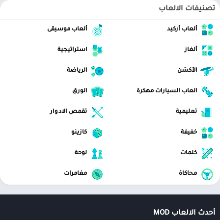
تصنيفات الالعاب
ألعاب أركيد
ألعاب موسيقى
ألغاز
استراتيجية
الأكشن
الرياضة
العاب السيارات مهكرة
الورق
تعليمية
تقمص الادوار
خفيفة
كازينو
كلمات
لوحة
محاكاة
مغامرات
أحدث الالعاب MOD