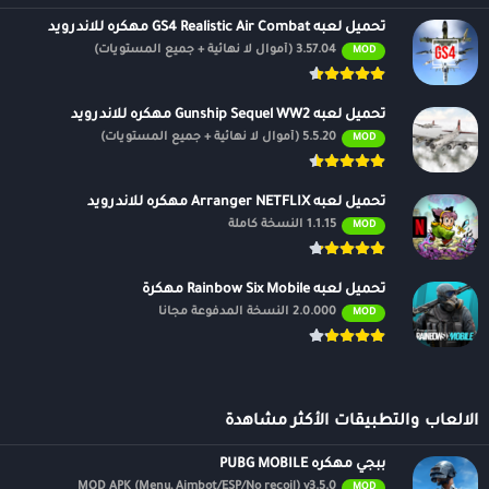
تحميل لعبه GS4 Realistic Air Combat مهكره للاندرويد
3.57.04 (أموال لا نهائية + جميع المستويات)
MOD
تحميل لعبه Gunship Sequel WW2 مهكره للاندرويد
5.5.20 (أموال لا نهائية + جميع المستويات)
MOD
تحميل لعبه Arranger NETFLIX مهكره للاندرويد
1.1.15 النسخة كاملة
MOD
تحميل لعبه Rainbow Six Mobile مهكرة
2.0.000 النسخة المدفوعة مجانًا
MOD
الالعاب والتطبيقات الأكثر مشاهدة
ببجي مهكره PUBG MOBILE
MOD APK (Menu, Aimbot/ESP/No recoil) v3.5.0
MOD