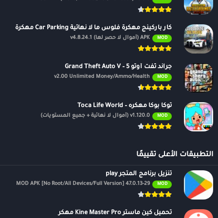
كار باركينج مهكرة فلوس ما لا نهائية Car Parking مهكرة
APK (أموال لا حصر لها) v4.8.24.1
MOD
جراند ثفت أوتو 5 – Grand Theft Auto V
v2.00 Unlimited Money/Ammo/Health
MOD
توكا بوكا مهكره – Toca Life World
v1.120.0 (أموال لا نهائية + جميع المستويات)
MOD
التطبيقات الأعلى تقييمًا
تنزيل برنامج المتجر play
47.0.13-29 MOD APK [No Root/All Devices/Full Version]
MOD
تحميل كين ماستر Kine Master Pro مهكر