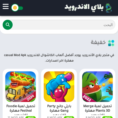
خفيفة
في متجر بلاي الأندرويد يوجد أفضل ألعاب الكاشوال للاندرويد casual Mod Apk
مهكرة اخر اصدارات.
تحميل لعبة Merge
بارتي جانج Party
تحميل لعبة Foodie
Plants 3D مهكرة
Gang مهكرة
Festival مهكرة
للاندرويد
للاندرويد
للاندرويد
v1.0.18 MOD APK (أموال غير محدودة، بدون إعلانات)
v1.2.6 MOD APK (فتح جميع الأشكال)
v1.0.11 MOD APK (عملة غير محدودة، طاقة)