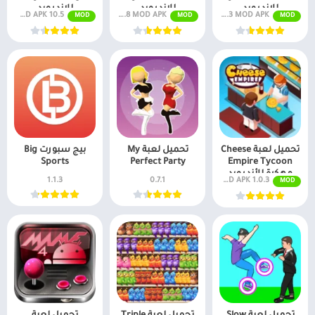
للاندرويد
للاندرويد
للاندرويد
v1.6.3 MOD APK (شراء مجاني)
v1.23.8 MOD APK (أموال غير محدودة)
MOD APK 10.5 عدد غير محدود من الماس
MOD
MOD
MOD
تحميل لعبة Cheese
تحميل لعبة My
بيج سبورت Big
Sports
Perfect Party
Empire Tycoon
مهكرة للأندرويد
MOD APK 1.0.3 أموال غير محدودة
0.7.1
1.1.3
MOD