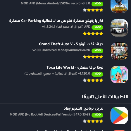
MOD APK (Menu, Aimbot/ESP/No recoil) v3.5.0
MOD
كار باركينج مهكرة فلوس ما لا نهائية Car Parking مهكرة
APK (أموال لا حصر لها) v4.8.24.1
MOD
جراند ثفت أوتو 5 – Grand Theft Auto V
v2.00 Unlimited Money/Ammo/Health
MOD
توكا بوكا مهكره – Toca Life World
v1.120.0 (أموال لا نهائية + جميع المستويات)
MOD
التطبيقات الأعلى تقييمًا
تنزيل برنامج المتجر play
47.0.13-29 MOD APK [No Root/All Devices/Full Version]
MOD