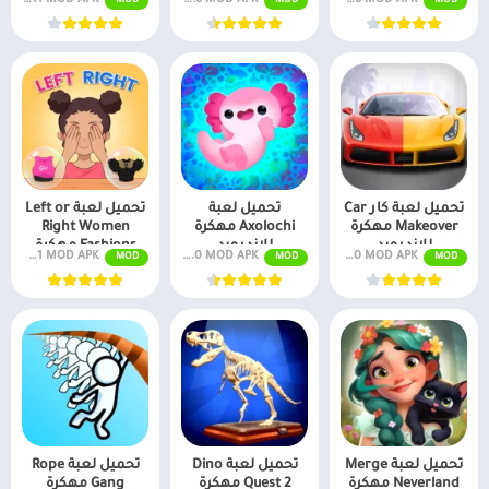
MOD
MOD
MOD
تحميل لعبة كار Car
تحميل لعبة
تحميل لعبة Left or
Makeover مهكرة
Axolochi مهكرة
Right Women
للاندرويد
للاندرويد
Fashions مهكرة
v1.50 MOD APK (عدد غير محدود من النجوم والمال)
v2.0 MOD APK (تسوق مجاني)
v1.0.21 MOD APK (مكافآت مجانية)
MOD
MOD
MOD
للاندرويد
تحميل لعبة Merge
تحميل لعبة Dino
تحميل لعبة Rope
Neverland مهكرة
Quest 2 مهكرة
Gang مهكرة