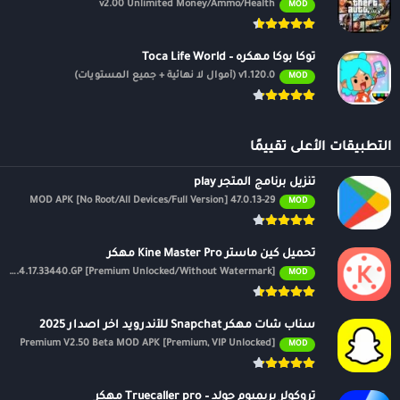
v2.00 Unlimited Money/Ammo/Health
MOD
توكا بوكا مهكره – Toca Life World
v1.120.0 (أموال لا نهائية + جميع المستويات)
MOD
التطبيقات الأعلى تقييمًا
تنزيل برنامج المتجر play
47.0.13-29 MOD APK [No Root/All Devices/Full Version]
MOD
تحميل كين ماستر Kine Master Pro مهكر
APK v7.4.17.33440.GP [Premium Unlocked/Without Watermark]
MOD
سناب شات مهكر Snapchat للأندرويد اخر اصدار 2025
Premium V2.50 Beta MOD APK [Premium, VIP Unlocked]
MOD
تروكولر بريميوم جولد – Truecaller pro مهكر