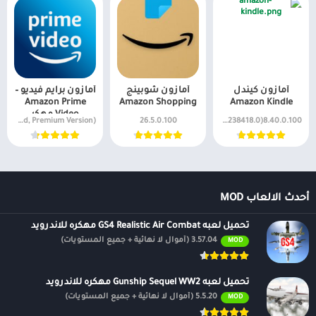
أمازون كيندل
أمازون شوبينج
أمازون برايم فيديو –
Amazon Prime
Amazon Shopping
Amazon Kindle
Video مهكر
v3.0.347.7357 (VIP Unlocked, Premium Version)
26.5.0.100
8.40.0.100(1.3.238418.0)
أحدث الالعاب MOD
تحميل لعبه GS4 Realistic Air Combat مهكره للاندرويد
3.57.04 (أموال لا نهائية + جميع المستويات)
MOD
تحميل لعبه Gunship Sequel WW2 مهكره للاندرويد
5.5.20 (أموال لا نهائية + جميع المستويات)
MOD