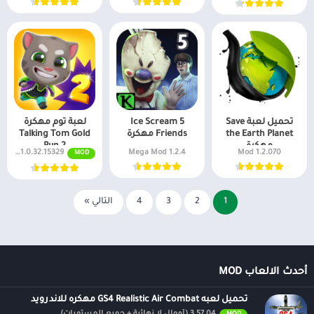
تحميل لعبة Save
Ice Scream 5
لعبة توم مهكرة
the Earth Planet
Friends مهكرة
Talking Tom Gold
مهكرة
Run 2
1.0.32.15329 No Ads
1.2.4 Mega Mod
1.2.070 Mod
MOD
1
2
3
4
التالي »
أحدث الالعاب MOD
تحميل لعبه GS4 Realistic Air Combat مهكره للاندرويد
3.57.04 (أموال لا نهائية + جميع المستويات)