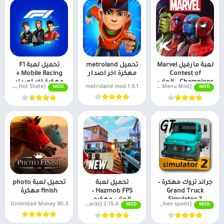
لعبة مارفيل Marvel
تحميل metroland
تحميل لعبة F1
Contest of
مهكرة اخر اصدار
Mobile Racing +
Champions – العاب
مهكرة اخر اصدار
v5.4.11 (Unlimited Money, Hot State)
1.9.1 metroland mod
v45.1.0 MOD APK [God Mode, Menu Mod]
MOD
MOD
مهكرة
جراند تروك مهكرة –
تحميل لعبة
تحميل لعبة photo
Grand Truck
Hazmob FPS –
finish مهكرة
Simulator 2
العاب مهكره
90.3 Unlimited Money
2.15.4 MOD APK (Unlimited Ammo, Wallhacks)
v1.0.7f7 Unlimited money (Don't decrease when spent)
MOD
MOD