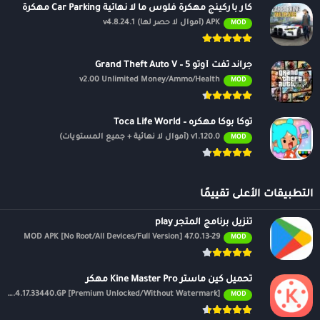
كار باركينج مهكرة فلوس ما لا نهائية Car Parking مهكرة
APK (أموال لا حصر لها) v4.8.24.1
MOD
جراند ثفت أوتو 5 – Grand Theft Auto V
v2.00 Unlimited Money/Ammo/Health
MOD
توكا بوكا مهكره – Toca Life World
v1.120.0 (أموال لا نهائية + جميع المستويات)
MOD
التطبيقات الأعلى تقييمًا
تنزيل برنامج المتجر play
47.0.13-29 MOD APK [No Root/All Devices/Full Version]
MOD
تحميل كين ماستر Kine Master Pro مهكر
APK v7.4.17.33440.GP [Premium Unlocked/Without Watermark]
MOD