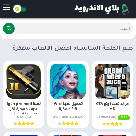
ضع الكلمة المناسبة: افضل الألعاب مهكرة
جراند ثفت أوتو GTA
تحميل لعبة Wild
لعبة igun pro mod
v 6
Rift مهكرة
apk – مهكرة اخر
اصدار للاندرويد
2.93 Mod
3.4.0.5930 FUL APK + OBB
MOD v2.2 (MOD/Unlimited money, Without verification)
MOD