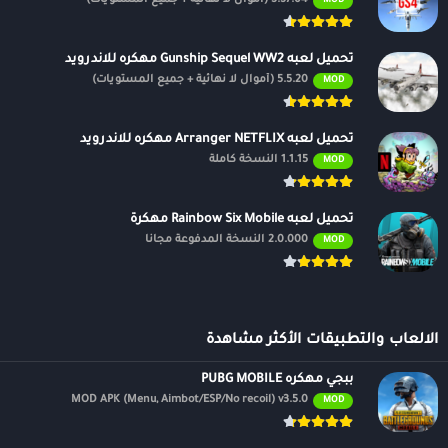
MOD
تحميل لعبه Gunship Sequel WW2 مهكره للاندرويد
5.5.20 (أموال لا نهائية + جميع المستويات)
MOD
تحميل لعبه Arranger NETFLIX مهكره للاندرويد
1.1.15 النسخة كاملة
MOD
تحميل لعبه Rainbow Six Mobile مهكرة
2.0.000 النسخة المدفوعة مجانًا
MOD
الالعاب والتطبيقات الأكثر مشاهدة
ببجي مهكره PUBG MOBILE
MOD APK (Menu, Aimbot/ESP/No recoil) v3.5.0
MOD