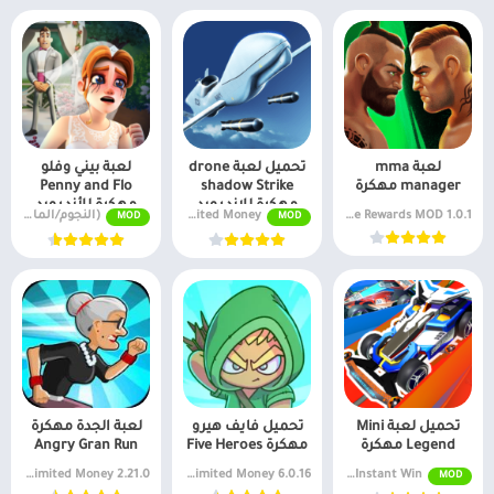
لعبة mma
تحميل لعبة drone
لعبة بيني وفلو
manager مهكرة
shadow Strike
Penny and Flo
مهكرة للاندرويد
مهكرة للأندرويد
1.0.1 Free Rewards MOD
v1.31.287 Unlimited Money
(النجوم/المال اللانهائي) v1.153.0
MOD
MOD
تحميل لعبة Mini
تحميل فايف هيرو
لعبة الجدة مهكرة
Legend مهكرة
مهكرة Five Heroes
Angry Gran Run
2.21.0 Unlimited Money
6.0.16 Unlimited Money
v3.21.0 Menu/Unlimited Car Energy, Instant Win
MOD