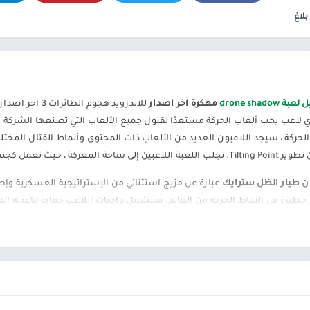
ألعاب موسيقى
السفر ومعلومات محلية
بلاغ
ألعاب أركيد
الصحة واللياقة البدنية
المحاكاة
الصور الفوتوغرافية
محاكاة
الطقس
الكتب والمراجع
ة drone shadow
مهكرة اخر اصدار
للاندرويد هجو
المكتبات والعروض
التوضيحية
 لاعب يحب ألعاب الحركة مستعدًا لقبول جميع الألعاب التي تصنعها الشركة المص
لحركة ، سيجد اللاعبون العديد من الألعاب ذات المحتوى وأنماط القتال المختلفة
الموسيقى والصوتيات
تخصيص
ترفيه
ون طيار الظل سترايك
عبارة عن مزيج استثنائي من الإستراتيجية العسكرية وإط
خطيرة في النقاط الحرجة من العالم. ستشمل واجبات اللاعب حماية قاعدته الع
تسوق
دافع عن طائراتك بدون طيار أثناء القتال وأنت تهيمن على المقاومة في أفضل لع
تعارف
سيارات ومركبات
ارك في معارك حماية الأصناف النباتية
شؤون مالية
تحدي الطيارين الآخرين في معارك PVP مثير
طب
ار صاحب أعلى معدل إنجاز يخرج منتصرا. اختبر مهاراتك، وأتقن آليات اللعبة،
نمط الحياة