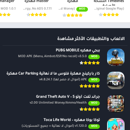
Timelines النسخة
مهكرة
master مهكرة
manager مهكر
الأصلية
0.7.11 Free Energy, No ADS
v6.37 Mod (Unlimited Money)
v9.1.0 (Original Google Play)
MOD
الالعاب والتطبيقات الأكثر مشاهدة
ببجي مهكره PUBG MOBILE
MOD APK (Menu, Aimbot/ESP/No recoil) v3.5.0
MOD
كار باركينج مهكرة فلوس ما لا نهائية Car Parking مهكرة
APK (أموال لا حصر لها) v4.8.24.1
MOD
جراند ثفت أوتو 5 – Grand Theft Auto V
v2.00 Unlimited Money/Ammo/Health
MOD
توكا بوكا مهكره – Toca Life World
v1.120.0 (أموال لا نهائية + جميع المستويات)
MOD