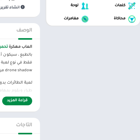
كلمات
لوحة
انشاء تقرير 
محاكاة
مغامرات
الوصف
العاب مهكرة
تحميل لعب
بالطبع ، سيكون أي
فقط في نوع لعبة ا
drone shadow من تطوير Tilting Point. تجلب اللعبة اللاعبين إلى ساحة المعركة ، حيث تعمل كجندي تقني. تعدك اللعبة بجلب مشاعر جديدة حول المعارك المثيرة والمثيرة.
لعبة الطائرات بد
طيار ويقوم بمهام 
الهجمات القادمة. 
قراءة المزيد
سباق التسلح: ش
التاجات
بسلاح مختلف. الطي