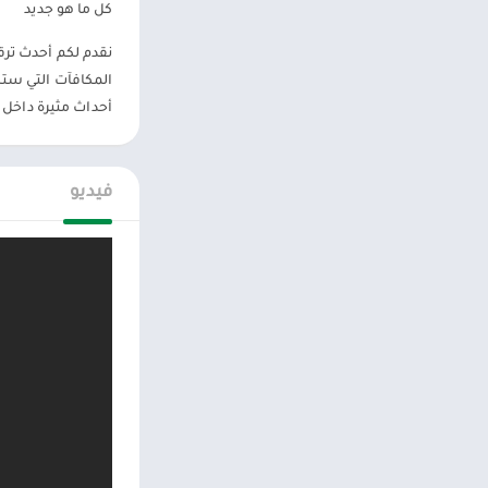
كل ما هو جديد
– العب الأحداث ال
تحميل ذات صلة
:
ل
المكافآت التي ستط
أحداث مثيرة داخل ا
الاصدارات ا
إصدارات Android المطلوبة: Lollipop [5.0–5.0.2] – نسيم عليل [6.0 – 6.0.1] – نوغة [7.0 – 7.1.1] – أوريو [8.0-8.1]
فيديو