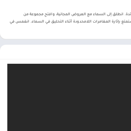
حدث ترقية لـ Drone: Shadow Strike 3! استعد لرحلة مثيرة مع ميزة "Endless Bounty" الرائدة. انطلق إلى السماء مع العروض المجانية، وافتح مجموعة من
متع بإثارة المغامرات اللامحدودة أثناء التحليق في السماء. انغمس في