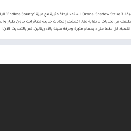
حية وتصدر قائمة المتصدرين العالمية.
نقدم لكم أ
عبة طائرة بدون طيار الروبوت Drone Robot Car Game Mod
لقك في تحديات لا نهاية لها. اكتشف إمكانات جديدة لطائراتك بدون طيار واست
للعبة، كل منها مليء بمهام مثيرة وحركة مليئة بالأدرينالين، قم بالتحديث الآن!
لمتوافقة