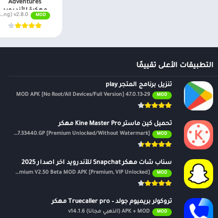
Adventures
مهكرة للأندرويد
MOD APK (Free shopping) v2.8.0
MOD
2024
التطبيقات الأعلى تقييمًا
تنزيل برنامج المتجر play
47.0.13-29 MOD APK [No Root/All Devices/Full Version]
MOD
تحميل كين ماستر Kine Master Pro مهكر
APK v7.4.17.33440.GP [Premium Unlocked/Without Watermark]
MOD
سناب شات مهكر Snapchat للأندرويد اخر اصدار 2025
Premium V2.50 Beta MOD APK [Premium, VIP Unlocked]
MOD
تروكولر بريميوم جولد – Truecaller pro مهكر
APK + MOD (الذهبي مجانًا) v14.1.6
MOD