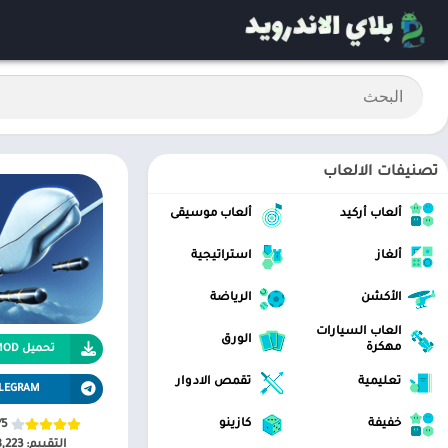
تصنيفات الالعاب
ألعاب أركيد
ألعاب موسيقى
ألغاز
استراتيجية
الأكشن
الرياضة
العاب السيارات
الورق
مهكرة
تحميل APK MOD
تعليمية
تقمص الادوار
LEGRAM
خفيفة
كازينو
/5
التقييم:
8,223