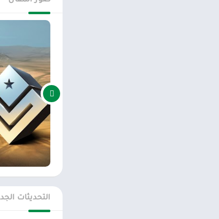
صور المقال
الخلاصة: شن حرب
استراتيجي لتحركا
في ساحة المعركة.
ميزات لعبة Drone Shadow :
– طيار 8 أنواع مختلفة من الطائرات بدون طيار ، من النماذج الأولية إلى الطائرات الرسمية في الخدمة!
– الدفاع ، البقاء ع
– 34 مهمة في 5 حملات مستوحاة من العالم الحقيقي.
– 4 أنواع من الأسلحة و 25 طريقة لتزويدها بالطاقة.
– تحديثات أفضل. ا
التحديثات الجد
– 7 تحسينات إضافية. سيطر على ساحة المعركة من خلال الضربات الجوية والأسلحة النووية والمزيد!