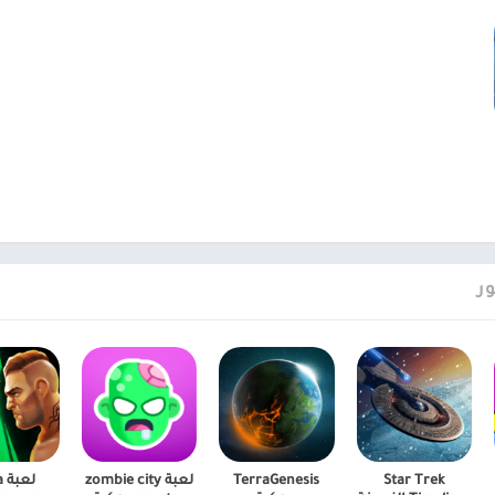
ر
Star Trek
TerraGenesis
لعبة zombie city
ل