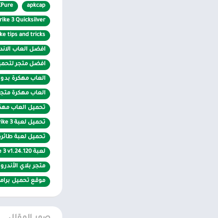
KPure
apkcap
لعبة غامرة وبيئ
ike 3 Quicksilver
e tips and tricks
في انفجارات ملحمي
افضل العاب الاندرويد 2020 بدون
افضل متجر لتحميل ا
بدون طيار على المو
العاب مهكرة بدون 
MOD (أموال غير محدودة) APK: أطلق العنان لإمكاناتك الكاملة
العاب مهكرة متجر
تحميل العاب مهكر
تحميل لعبة Drone Shadow Strike 3 مهكرة
رسومات الجيل الت
تحميل لعبة طائرة
سيناريوهات رهيبة
لعبة Drone Shadow Strike 3 v1.24.120 مهكرة كاملة للاندرويد
متجر بلاي الأندرو
تسلق الرتب وقي
موقع تحميل برامج apk مهك
من الطائرات الحربي
سيطر على المعركة