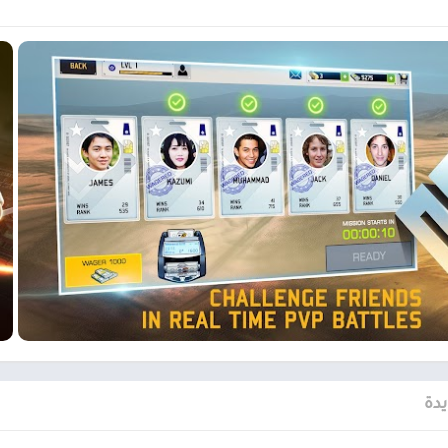
ًا لم يسبق لها مثيل
تقدم Drone: Shadow Strike 3 تجربة لعب مكثفة وغامرة تتجاوز حدود محاكاة اس
تك، وسيطر على المقاومة لتحقيق السلام العالمي. مع مجموعة واسعة من المها
لى قيد الحياة ، الهجوم أو الحراسة ؛
ختر أن تكون خفيفًا ومتخفيًا أو بصوت عالٍ وفخور!
يدة