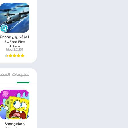
لعبة درون Drone
2 – Free Fire
مهكرة
2.2.151 Mod
تطبيقات المطو
SpongeBob