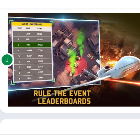
تطلاع الطائرات بدون طيار على الهاتف المحمول. انخرط في حرب مكثفة، وخطط بشكل
م، والتكنولوجيا العسكرية المتقدمة، وفرصة التنافس ضد الآخرين في
معارك PVP، توفر هذه اللعبة إثارة لا نهاية لها. استمتع بتجربة إثارة كونك عين السماء وعزز انتصارك باستخدام MOD (Unlimited Money) APK، الذي يفتح إمكاناتك الكاملة