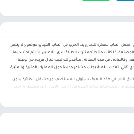
م الطائرات 3 اخر اصدار، افضل العاب مهكرة للاندرويد، الحرب في ألعاب الفيديو موضوع لا ينتهي.
نعة إذا كانت منتجاتهم تترك انطباعًا لدى اللاعبين. إذا تم احتسابها
. وكالعادة ، في هذه المقالة ، سأقدم لك لعبة قتال فريدة من نوعها –
لاق النار. في هذه اللعبة ، سيتولى المستخدم دور مشغل الطائرة بدون
سكرية وتدمير نقاط قوات العدو في أراضي العدو. ابق متيقظًا وراقب
بة حركة في الثانية. كن قائد القتال النهائي واجعل جيشك فخوراً.
ة مع وضع لعبة ARMS RACE. تنافس ضد خمسة لاعبين بينما تتسابق عبر تحدي مكون من عشرة تحديات عشوائية، يتميز كل منها
 واحتل مكانك في أعلى قوائم المتصدرين.