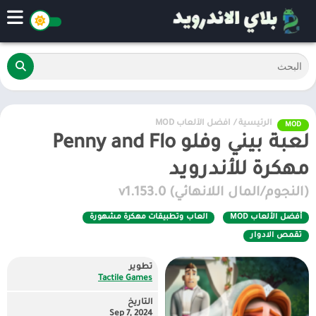
الرئيسية
/
أفضل الألعاب MOD
MOD
لعبة بيني وفلو Penny and Flo
مهكرة للأندرويد
(النجوم/المال اللانهائي) v1.153.0
أفضل الألعاب MOD
العاب وتطبيقات مهكرة مشهورة
تقمص الادوار
تطوير
Tactile Games
التاريخ
Sep 7, 2024