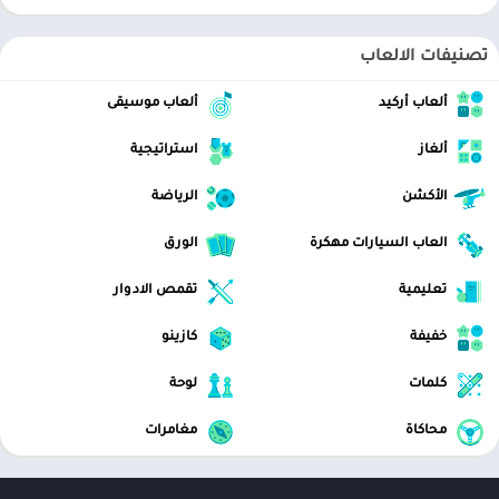
تصنيفات الالعاب
ألعاب أركيد
ألعاب موسيقى
ألغاز
استراتيجية
الأكشن
الرياضة
العاب السيارات مهكرة
الورق
تعليمية
تقمص الادوار
خفيفة
كازينو
كلمات
لوحة
محاكاة
مغامرات