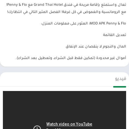
تعال واستمتع بإقامة مريحة في فندق Grand Thai Hotel مع Penny & Flo!
المفضل. في المستقبل ، ستقدم اللعبة شخصيات جديدة ومناطق جديدة
مع الرومانسية والغموض في كل غرفة! الفصل المثير التالي في انتظارك!
للتزيين وملايين التحديات للترفيه عن اللاعبين.
MOD APK Penny & Flo: العثور على معلومات المنزل:
تحميل لعبة penny and flo (MOD ، أموال غير محدودة)
تعديل القائمة
الان عبر موقعنا PlaYalandroiD متجر بلاي ، android store يمكنكم تحميل
العاب مهكرة ، تطبيقات اندرويد بريميوم ، مجاناً يتم مراجعة الألعاب
المال والنجوم لا ينقصان عند الإنفاق
والبرامج وتحديثات مستمرة اول بأول.
أموال غير محدودة (تمكين فقط قبل الشراء، وتعطيل بعد الشراء).
فيديو