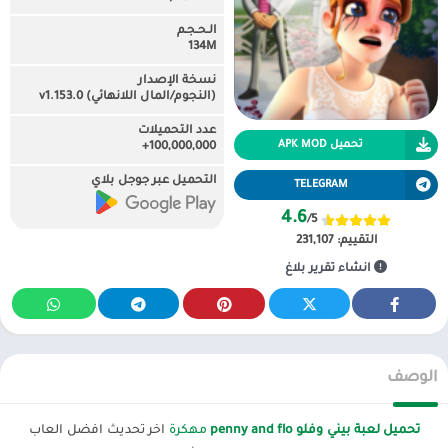
الـحـجـم
134M
نسخة الإصدار
(النجوم/المال اللانهائي) v1.153.0
عدد التحميلات
تحميل APK MOD
100,000,000+
التحميل عبر جوجل بلاي
TELEGRAM
4.6
/5
التقييم:
231,107
انشاء تقرير بلاغ
الوصف
تحميل لعبة بيني وفلو penny and flo
مهكرة
اخر تحديث افضل العاب