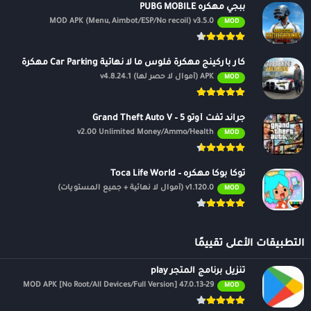
ببجي مهكره PUBG MOBILE
MOD APK (Menu, Aimbot/ESP/No recoil) v3.5.0
MOD
كار باركينج مهكرة فلوس ما لا نهائية Car Parking مهكرة
APK (أموال لا حصر لها) v4.8.24.1
MOD
جراند ثفت أوتو 5 – Grand Theft Auto V
v2.00 Unlimited Money/Ammo/Health
MOD
توكا بوكا مهكره – Toca Life World
v1.120.0 (أموال لا نهائية + جميع المستويات)
MOD
التطبيقات الأعلى تقييمًا
تنزيل برنامج المتجر play
47.0.13-29 MOD APK [No Root/All Devices/Full Version]
MOD