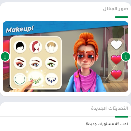
سيحتاج اللاعبون إلى نجوم لتزيين شيء ما ولكن يتم تقديم ثلاثة نماذج بألوان
صور المقال
مختلفة لإرضاء تغيير المنزل. لا يقتصر الأمر على تزيين الأثاث فحسب ، بل
سيتعين على اللاعب استخدام النجمة لتنظيف كل الحطام أو التقدم في
القصة. سيغطي منزل اللاعب العديد من المناطق المختلفة ، وسيتم
استخدام كل منها في المستقبل ، حتى أنه يمنح اللاعبين المزيد من
المفاجآت والترفيه طوال الرحلة.
قصة مثيرة ومثيرة
مؤامرة
penny & flo finding home
ستقود اللاعبين للتنقل والتفاعل مع
الكائنات واستكشاف الوظائف والتعرف على شخصيات جديدة. التفاعل بين
الشخصيات مثير للإعجاب أيضًا ، حيث أن لكل منهم قصته ، ويمكن
استرجاعها بسهولة لمنح اللاعبين مشاعر لا حصر لها. يمكن للاعبين
الاستمتاع بقصة العديد من الشخصيات المختلفة ، مع اختلاف الوقت
واللعب مما يجعل اللعبة أكثر ثراءً من أي وقت مضى.
التحديثات الجديدة
لعبة penny and flo هي لعبة مذهلة بها ملايين الاحتمالات للاعبين
لاستكشاف والاستمتاع بألغاز المطابقة الثلاثية. تستخدم اللعبة رسومات
لعب 45 مستويات جديدة!
كرتونية جميلة وودية ، مع قصة مؤثرة لتهدئة اللاعبين أثناء تزيين منزلهم