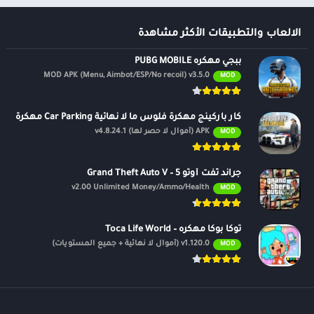
طعام ومشروب
الالعاب والتطبيقات الأكثر مشاهدة
كتب مصورة
ببجي مهكره PUBG MOBILE
MOD APK (Menu, Aimbot/ESP/No recoil) v3.5.0
MOD
كار باركينج مهكرة فلوس ما لا نهائية Car Parking مهكرة
APK (أموال لا حصر لها) v4.8.24.1
MOD
جراند ثفت أوتو 5 – Grand Theft Auto V
v2.00 Unlimited Money/Ammo/Health
MOD
توكا بوكا مهكره – Toca Life World
v1.120.0 (أموال لا نهائية + جميع المستويات)
MOD