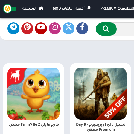
يقات PREMIUM
أفضل الألعاب MOD
الرئيسية
تحميل داي ار بريميوم – Day R
فارم فايلي FarmVille 2 مهكرة
Premium مهكره