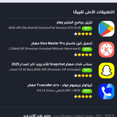
التطبيقات الأعلى تقييمًا
تنزيل برنامج المتجر play
47.0.13-29 MOD APK [No Root/All Devices/Full Version]
MOD
تحميل كين ماستر Kine Master Pro مهكر
APK v7.4.17.33440.GP [Premium Unlocked/Without Watermark]
MOD
سناب شات مهكر Snapchat للأندرويد اخر اصدار 2025
Premium V2.50 Beta MOD APK [Premium, VIP Unlocked]
MOD
تروكولر بريميوم جولد – Truecaller pro مهكر
APK + MOD (الذهبي مجانًا) v14.1.6
MOD
© 2025 - 2021 - جميع الحقوق محفوظة لــدى -
متجر بلاي الأندرويد