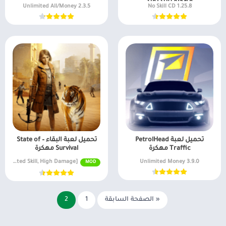
مهكرة للاندرويد
ألعاب موسيقى
السفر ومعلومات محلية
2.3.5 Unlimited All/Money
1.25.8 No Skill CD
ألعاب أركيد
الصحة واللياقة البدنية
المحاكاة
الصور الفوتوغرافية
محاكاة
الطقس
الكتب والمراجع
المكتبات والعروض
التوضيحية
الموسيقى والصوتيات
تخصيص
ترفيه
تحميل لعبة PetrolHead
تحميل لعبة البقاء – State of
تسوق
Traffic مهكرة
Survival مهكرة
v1.22.10 [MENU MOD, Unlimited Skill, High Damage]
3.9.0 Unlimited Money
MOD
تعارف
سيارات ومركبات
شؤون مالية
« الصفحة السابقة
1
2
طب
نمط الحياة