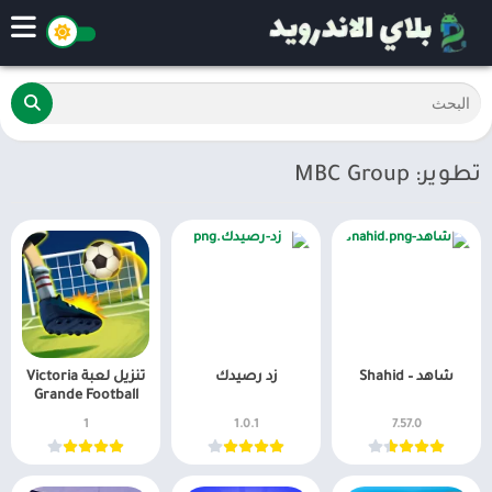
تطوير: MBC Group
ﺷﺎﻫﺪ – Shahid
زد رصيدك
تنزيل لعبة Victoria
Grande Football
1
1.0.1
7.57.0