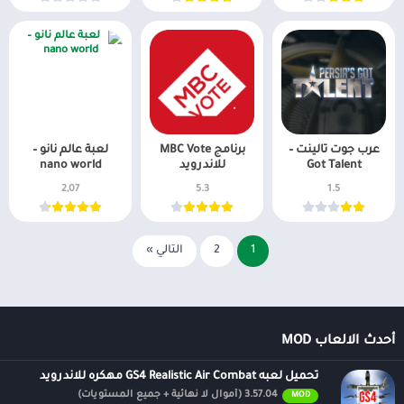
عرب جوت تالينت –
برنامج MBC Vote
لعبة عالم نانو –
Got Talent
للاندرويد
nano world
2,07
5.3
1.5
1
2
التالي »
أحدث الالعاب MOD
تحميل لعبه GS4 Realistic Air Combat مهكره للاندرويد
3.57.04 (أموال لا نهائية + جميع المستويات)
MOD