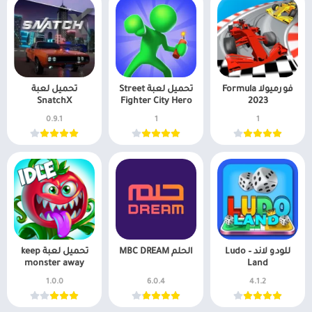
فورميولا Formula
تحميل لعبة Street
تحميل لعبة
SnatchX
Fighter City Hero
2023
0.9.1
1
1
للودو لاند – Ludo
الحلم MBC DREAM
تحميل لعبة keep
monster away
Land
1.0.0
6.0.4
4.1.2