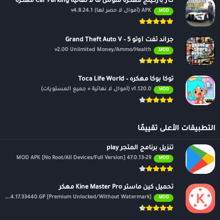
كار باركينج مهكرة فلوس ما لا نهائية Car Parking مهكرة
APK (أموال لا حصر لها) v4.8.24.1
MOD
جراند ثفت أوتو 5 – Grand Theft Auto V
v2.00 Unlimited Money/Ammo/Health
MOD
توكا بوكا مهكره – Toca Life World
v1.120.0 (أموال لا نهائية + جميع المستويات)
MOD
التطبيقات الأعلى تقييمًا
تنزيل برنامج المتجر play
47.0.13-29 MOD APK [No Root/All Devices/Full Version]
MOD
تحميل كين ماستر Kine Master Pro مهكر
APK v7.4.17.33440.GP [Premium Unlocked/Without Watermark]
MOD