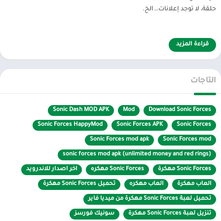
حلقة، لا توجد إعلانات…الخ.
قراءة المزيد
هذا هو السبب في أن تحميل لعبة sonic forces مهكرة تعطيني أسلوب
رسومات ثلاثي الأبعاد لطيف للغاية. إن تشكيل Sonic وأصدقاؤه ملفت
للنظر للغاية ويهتمون بكل التفاصيل من اللون واللمعان وكذلك كل محيط
التاجات
على الوجوه. علاوة على ذلك ، تجعل المؤثرات الصوتية المضحكة تشعر أكثر
واقعية بتجربة اللعب الخاصة بك.
Sonic Dash MOD APK
Mod
Download Sonic Forces
قم بترقية شخصياتك
sonic forces
Sonic Forces HappyMod
Sonic Forces APK
Sonic Forces
Sonic Forces mod apk
Sonic Forces mod
تم تصنيف لعبة Sonic Force من قبل المعجبين على أنها لعبة على الإطلاق،
sonic forces mod apk (unlimited money and red rings)
يمكنك محاربة الشرير الدكتور روبوتنيك ، كما تقدم اللعبة وضع تعدد
اللاعبين مما يسمح لك بالمشاركة في سباقات مثيرة للغاية ومثيرة مع
Sonic Forces مهكرة
Sonic Forces مهكره
اخر اصدار للاندرويد
لاعبين آخرين من جميع أنحاء العالم.
العاب مهكرة
العاب مهكره
تحميل Sonic Forces مهكرة
تحميل لعبة Sonic Forces مهكرة من ميديا فاير
اكتشف من هو سيد السرعة!
تنزيل لعبة Sonic Forces مهكرة
سونيك فورسز