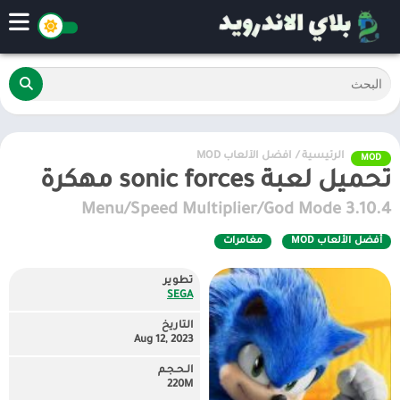
الرئيسية
/
أفضل الألعاب MOD
MOD
تحميل لعبة sonic forces مهكرة
3.10.4 Menu/Speed Multiplier/God Mode
أفضل الألعاب MOD
مغامرات
تطوير
SEGA
التاريخ
Aug 12, 2023
الـحـجـم
220M