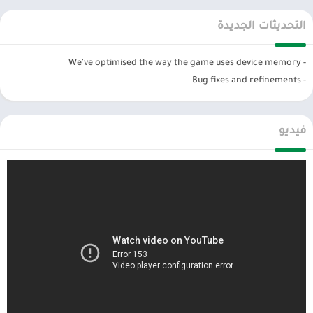
إذا أراد اللاعبون الاسترخاء من صخب كل سباق ، فيمكنهم إكمال جميع
التحديثات الجديدة
المهام التي تأتي من الأحداث الأسبوعية ، وسيكون لديهم جميعًا مكافآت
رائعة ليستمتع بها الجميع. تمثل هذه المكافآت دفعة كبيرة لتقدم اللاعبين
- We've optimised the way the game uses device memory
داخل اللعبة. وفي الوقت نفسه ، ستساعدهم التحديات الخاصة على
- Bug fixes and refinements
ممارسة ردود أفعالهم أو محاربة لاعبين آخرين. بالطبع ، سيكون لديهم
مكافآت خاصة إذا تم إكمالهم بشكل ممتاز ، مما يخلق أساسًا للاعبين
لممارسة مهاراتهم الخاصة أو مهاراتهم الشخصية.
فيديو
تحميل لعبة سونيك مهكرة Sonic Forces (MOD
Menu/Speed Multiplier/God Mode)