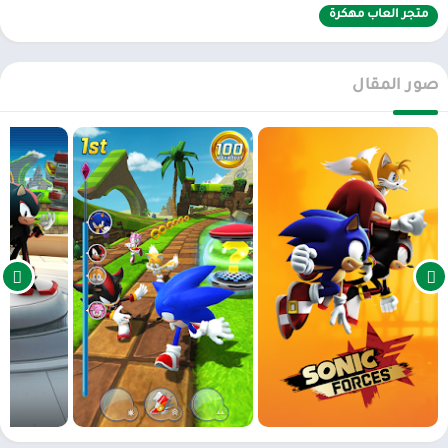
مضمار السباق المتنوع مع مستويات اللعب للعديد من الأعمار من صغير
متجر العاب مهكرة
إلى كبير سيجعلك تعاني من التوتر وتحافظ على هدوء ذهنك إذا كنت تريد
الفوز أو على الأقل الحصول على مرتبة عالية.
صور المقال
ترقيات مباشرة على المدى البعيد
ستجعل Sonic Forces كل سباق أو لحظة مثيرة من خلال إضافة نظام ترقية
في كل سباق. إنه نظام خاص وعشوائي ، ويمكن للاعبين اختيار إحدى
الامتيازات العشوائية عندما يجمعون حلقات كافية على طول
الطريق. يمكن أن تساعدهم قدرات كل ترقية كثيرًا في كل سباق مختلف ،
ويتم تصنيفهم أيضًا في ندرة متعددة للاعب لترقية قدراتهم الحالية. علاوة
على ذلك ، إذا هُزمت شخصية ما على المسار ، فسوف تسقط الحلقة
بالكامل ، ويمكن للاعبين الآخرين التقاطها للحصول على قدرات أكثر إثارة
للإعجاب.
تحميل ذات صلة
:
سونيك داش 2: سونيك بوم Sonic Dash 2: Sonic Boom
مهكر
أحداث مذهلة وتحديات مذهلة