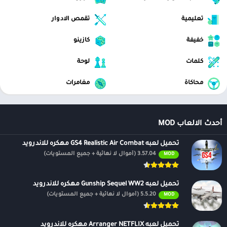
تعليمية
تقمص الادوار
خفيفة
كازينو
كلمات
لوحة
محاكاة
مغامرات
أحدث الالعاب MOD
تحميل لعبه GS4 Realistic Air Combat مهكره للاندرويد
3.57.04 (أموال لا نهائية + جميع المستويات)
MOD
تحميل لعبه Gunship Sequel WW2 مهكره للاندرويد
5.5.20 (أموال لا نهائية + جميع المستويات)
MOD
تحميل لعبه Arranger NETFLIX مهكره للاندرويد