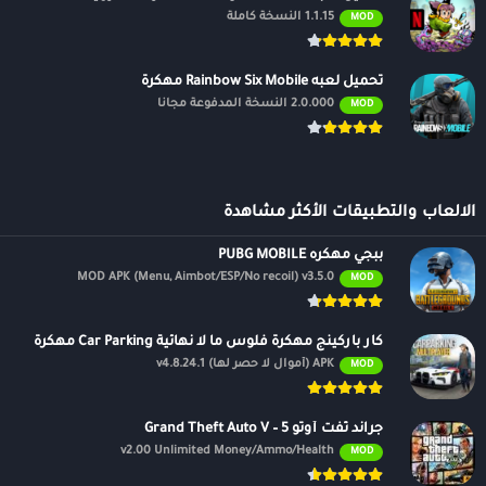
1.1.15 النسخة كاملة
MOD
تحميل لعبه Rainbow Six Mobile مهكرة
2.0.000 النسخة المدفوعة مجانًا
MOD
الالعاب والتطبيقات الأكثر مشاهدة
ببجي مهكره PUBG MOBILE
MOD APK (Menu, Aimbot/ESP/No recoil) v3.5.0
MOD
كار باركينج مهكرة فلوس ما لا نهائية Car Parking مهكرة
APK (أموال لا حصر لها) v4.8.24.1
MOD
جراند ثفت أوتو 5 – Grand Theft Auto V
v2.00 Unlimited Money/Ammo/Health
MOD