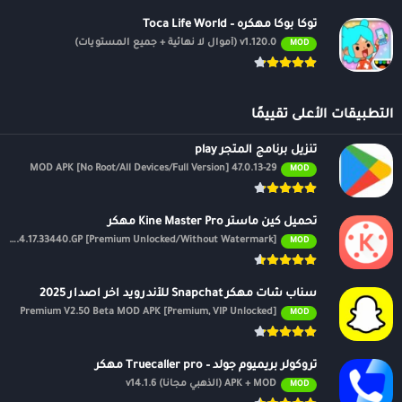
توكا بوكا مهكره – Toca Life World
v1.120.0 (أموال لا نهائية + جميع المستويات)
MOD
التطبيقات الأعلى تقييمًا
تنزيل برنامج المتجر play
47.0.13-29 MOD APK [No Root/All Devices/Full Version]
MOD
تحميل كين ماستر Kine Master Pro مهكر
APK v7.4.17.33440.GP [Premium Unlocked/Without Watermark]
MOD
سناب شات مهكر Snapchat للأندرويد اخر اصدار 2025
Premium V2.50 Beta MOD APK [Premium, VIP Unlocked]
MOD
تروكولر بريميوم جولد – Truecaller pro مهكر
APK + MOD (الذهبي مجانًا) v14.1.6
MOD