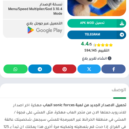
نسخة الإصدار
3.10.4 Menu/Speed Multiplier/God
Mode
تحميل APK MOD
التحميل عبر جوجل بلاي
TELEGRAM
4.4
/5
التقييم:
594,145
انشاء تقرير بلاغ
الوصف
تحميل الاصدار الجديد من لعبة sonic forces العاب
مهكرة اخر اصدار
للاندرويد،حملها الان من متجر العاب مهكرة، مثل المشي على فجوة /
المشي في منطقة الخرائط غير المبرمجة للمشي سيجعل شخصيتك عالقة
في الفراغ. إذا حدث قم بتعطيله وتمكينه مرة أخرى هذا يمكنك ان تبدأ بـ 125