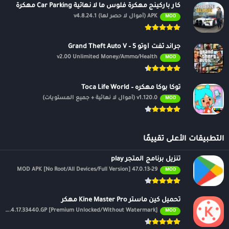
كار باركينج مهكرة فلوس ما لا نهائية Car Parking مهكرة
APK (أموال لا حصر لها) v4.8.24.1
MOD
جراند ثفت أوتو 5 – Grand Theft Auto V
v2.00 Unlimited Money/Ammo/Health
MOD
توكا بوكا مهكره – Toca Life World
v1.120.0 (أموال لا نهائية + جميع المستويات)
MOD
التطبيقات الأعلى تقييمًا
تنزيل برنامج المتجر play
47.0.13-29 MOD APK [No Root/All Devices/Full Version]
MOD
تحميل كين ماستر Kine Master Pro مهكر
APK v7.4.17.33440.GP [Premium Unlocked/Without Watermark]
MOD