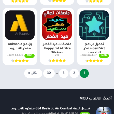
تحميل برنامج
ملصقات عيد الفطر
برنامج Animania
GenZArt مهكر
Happy Eid Al Fitre
مهكر للاندرويد
للاندرويد
Stickers
4.3.1 Premium
2.0
1.1.4.0 Premium مفتوح
MOD
MOD
1
2
3
…
30
التالي »
أحدث الالعاب MOD
تحميل لعبه GS4 Realistic Air Combat مهكره للاندرويد
3.57.04 (أموال لا نهائية + جميع المستويات)