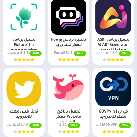
تحميل برنامج ASKI
تحميل برنامج بو Poe
تحميل برنامج
AI ART Generator
مهكر للاندرويد
PictureThis
مهكر للاندرويد
premium مهكر
1.3.8 Premium
Poe_a2.54.5 نسخة مجانية
4.4.1 بريميوم مفتوح
MOD
MOD
MOD
للاندرويد
في بي ان GOVPN
تحميل برنامج
تويتر بلس مهكر
مهكر للاندرويد
Wocute مهكر
للاندرويد
للاندرويد
v1.9.7.5 MOD APK (مفتوح بريميوم)
1.8.30
2.40 تويتر بلس
MOD
MOD
MOD