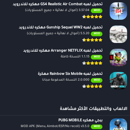
تحميل لعبه GS4 Realistic Air Combat مهكره للاندرويد
3.57.04 (أموال لا نهائية + جميع المستويات)
MOD
تحميل لعبه Gunship Sequel WW2 مهكره للاندرويد
5.5.20 (أموال لا نهائية + جميع المستويات)
MOD
تحميل لعبه Arranger NETFLIX مهكره للاندرويد
1.1.15 النسخة كاملة
MOD
تحميل لعبه Rainbow Six Mobile مهكرة
2.0.000 النسخة المدفوعة مجانًا
MOD
الالعاب والتطبيقات الأكثر مشاهدة
ببجي مهكره PUBG MOBILE
MOD APK (Menu, Aimbot/ESP/No recoil) v3.5.0
MOD