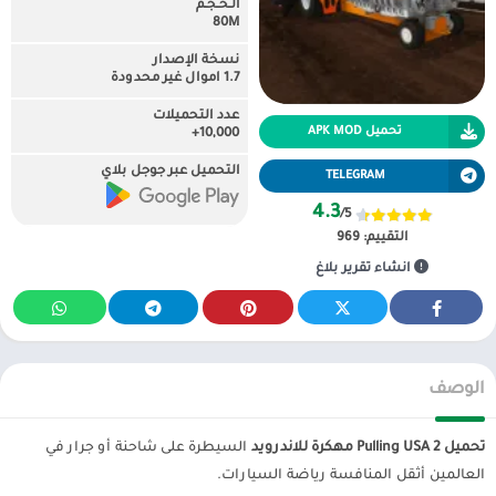
الـحـجـم
80M
نسخة الإصدار
1.7 اموال غير محدودة
عدد التحميلات
تحميل APK MOD
10,000+
التحميل عبر جوجل بلاي
TELEGRAM
4.3
/5
التقييم:
969
انشاء تقرير بلاغ
الوصف
تحميل Pulling USA 2 مهكرة للاندرويد
السيطرة على شاحنة أو جرار في
العالمين أثقل المنافسة رياضة السيارات.