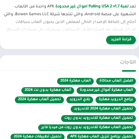
تعد
لعبة Pulling USA 2 v1.7 اموال غير محدودة
APK واحدة من الألعاب
الشهيرة على منصة Android، والتي تنتجها شركة Bowen Games LLC، والتي
أحتاج إلى إضافة الإصدار الحالي لمعلمي الذين يحبون ألعاب سباقات
الدراج. هدفك هو المشاركة في السباقات بسيارتك على مسارات السباق
التي تتواجد فيها، وسحب الآلة الزراعية الثقيلة خلفك وتكون الأول. نظرًا
قراءة المزيد
للمشاكل المالية والصعوبات العامة التي واجهتها في
Pulling USA 2
، أقدم
الاصدار المهكر للاندرويد APK مع عمليات احتيال غير محدودة للأموال، حتى
تتمكن من الاستمتاع باللعبة على أكمل وجه وشراء السيارات التي تريدها.
التاجات
شاحنات السحب القوية والمتفرجين والطرق الطويلة والمزيد في انتظارك.
في Pulling USA 2 v1.7، تم إجراء إصلاحات للأخطاء وزيادة عدد الأجهزة
افضل العاب محاكاة
العاب مهكرة 2024
المدعومة. الرسومات ثلاثية الأبعاد وجودة الصوت جيدة. يمكن توفير عناصر
العاب مهكرة أموال غير محدودة
العاب مهكرة بدون نت 2024
التحكم بإصبعين. توجد اللعبه ايضاً Pulling USA 2 في
متجر Play
.
برامج اندرويد مهكرة
بلاي اندرويد
تحميل ألعاب مهكرة 2024
الان عبر موقعنا PlaYalandroiD متجر بلاي ، android store يمكنكم تحميل
تحميل العاب مهكرة 2024 للاندرويد
العاب مهكرة ، تطبيقات اندرويد بريميوم ، مجاناً يتم مراجعة الألعاب
تحميل العاب مهكرة للاندرويد بدون روت
والبرامج وتحديثات مستمرة اول بأول على، متجر العاب مهكرة.
تحميل العاب مهكرة للاندرويد بدون روت من ميديا فاير
تحميل برنامج تنزيل العاب مهكرة APK
تحميل تطبيقات مهكرة 2024