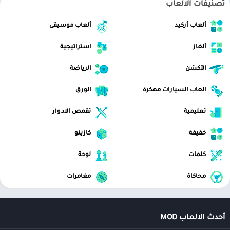
تصنيفات الالعاب
ألعاب أركيد
ألعاب موسيقى
ألغاز
استراتيجية
الأكشن
الرياضة
العاب السيارات مهكرة
الورق
تعليمية
تقمص الادوار
خفيفة
كازينو
كلمات
لوحة
محاكاة
مغامرات
أحدث الالعاب MOD