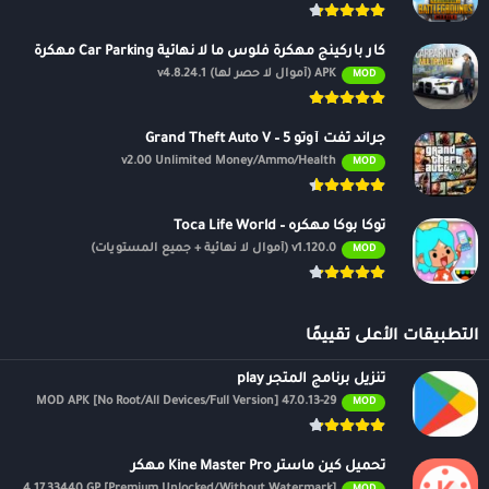
كار باركينج مهكرة فلوس ما لا نهائية Car Parking مهكرة
APK (أموال لا حصر لها) v4.8.24.1
MOD
جراند ثفت أوتو 5 – Grand Theft Auto V
v2.00 Unlimited Money/Ammo/Health
MOD
توكا بوكا مهكره – Toca Life World
v1.120.0 (أموال لا نهائية + جميع المستويات)
MOD
التطبيقات الأعلى تقييمًا
تنزيل برنامج المتجر play
47.0.13-29 MOD APK [No Root/All Devices/Full Version]
MOD
تحميل كين ماستر Kine Master Pro مهكر
APK v7.4.17.33440.GP [Premium Unlocked/Without Watermark]