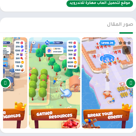
موقع لتحميل العاب مهكرة للاندرويد
👑 هل تستحق التاج الذي ترتديه؟ 👑
🛡️ حوِّل سيوفك إلى محاريث: ابدأ اللعبة بزراعة التوت، وبعه في السوق
صور المقال
لإطعام شعبك الجائع واستخدِم العملات التي تحصل عليها واستثمرها في
تنمية مملكتك وتمويل الحروب التي تخوضها.
🗡️ …ومحاريثك إلى سيوف: استثمر الأرباح التي تحصدها من الأعمال
الحرفية في لعبة تقمص الأدوار هذه المليئة بالأكشن في توسيع جيشك
وترقيته، مع توافر خمسة أنواع مختلفة من الجنود يمكن تعيينهم
وتحسينهم. حوِّل مجموعتك الصغيرة من الغزاة إلى حشد مهيب من
الفرسان والرماة المدججين بالسلاح، والمستعدين لغزو العالم الذائع
الصيت.
توجَّه نحو الزوارق الطويلة: لا يقتصر الأمر على إدارة الوقت والتعدين للبحث
عن موارد: الملك العظيم عليه إثبات قدراته في المعركة. لذا، بمجرد الاعتناء
باحتياجاتك الأساسية وربح العملات وترقية جيشك، أبحِر لخوض الحرب،
واغزُ أكثر من 90 مدينة وقلعة للأعداء لنهبها والحصول على نقاط خبرة.
الان عبر موقعنا PlaYalandroiD متجر بلاي الاندرويد ، android store يمكنكم