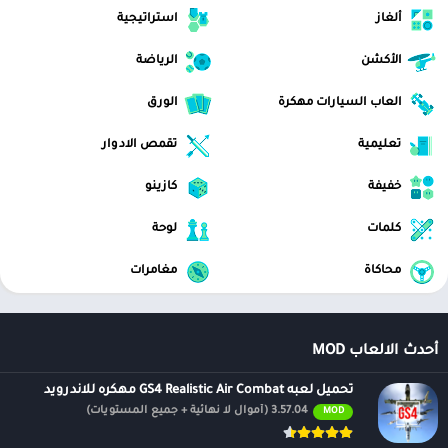
ألغاز
استراتيجية
الأكشن
الرياضة
العاب السيارات مهكرة
الورق
تعليمية
تقمص الادوار
خفيفة
كازينو
كلمات
لوحة
محاكاة
مغامرات
أحدث الالعاب MOD
تحميل لعبه GS4 Realistic Air Combat مهكره للاندرويد
3.57.04 (أموال لا نهائية + جميع المستويات)
MOD