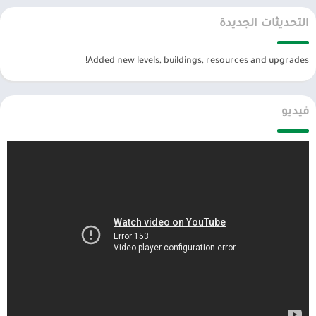
تحميل العاب مهكرة
، تطبيقات اندرويد بريميوم ، مجاناً يتم مراجعة الألعاب
والبرامج وتحديثات مستمرة اول بأول.
التحديثات الجديدة
Added new levels, buildings, resources and upgrades!
فيديو