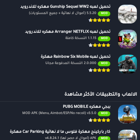
تحميل لعبه Gunship Sequel WW2 مهكره للاندرويد
5.5.20 (أموال لا نهائية + جميع المستويات)
MOD
تحميل لعبه Arranger NETFLIX مهكره للاندرويد
1.1.15 النسخة كاملة
MOD
تحميل لعبه Rainbow Six Mobile مهكرة
2.0.000 النسخة المدفوعة مجانًا
MOD
الالعاب والتطبيقات الأكثر مشاهدة
ببجي مهكره PUBG MOBILE
MOD APK (Menu, Aimbot/ESP/No recoil) v3.5.0
MOD
كار باركينج مهكرة فلوس ما لا نهائية Car Parking مهكرة
APK (أموال لا حصر لها) v4.8.24.1
MOD