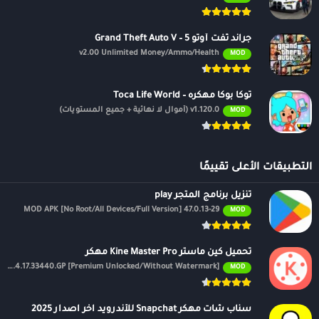
جراند ثفت أوتو 5 – Grand Theft Auto V
v2.00 Unlimited Money/Ammo/Health
MOD
توكا بوكا مهكره – Toca Life World
v1.120.0 (أموال لا نهائية + جميع المستويات)
MOD
التطبيقات الأعلى تقييمًا
تنزيل برنامج المتجر play
47.0.13-29 MOD APK [No Root/All Devices/Full Version]
MOD
تحميل كين ماستر Kine Master Pro مهكر
APK v7.4.17.33440.GP [Premium Unlocked/Without Watermark]
MOD
سناب شات مهكر Snapchat للأندرويد اخر اصدار 2025