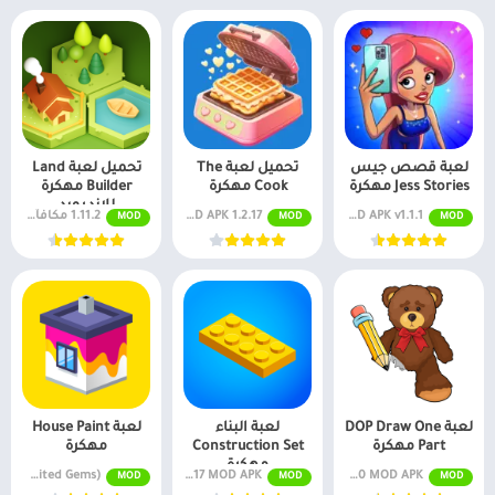
لعبة قصص جيس
تحميل لعبة The
تحميل لعبة Land
Jess Stories مهكرة
Cook مهكرة
Builder مهكرة
للاندرويد
MOD APK v1.1.1 مكافآت مجانية
MOD APK 1.2.17 مكافآت مجانية
1.11.2 مكافآت مجانية
MOD
MOD
MOD
لعبة DOP Draw One
لعبة البناء
لعبة House Paint
Part مهكرة
Construction Set
مهكرة
مهكرة
v1.2.10 MOD APK (بدون إعلانات)
v1.4.17 MOD APK (أموال غير محدودة ، بدون إعلانات)
v1.4.24 MOD APK (Unlimited Gems)
MOD
MOD
MOD