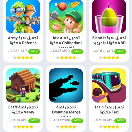
تحميل لعبة Blend It
تحميل لعبه Idle
تحميل لعبة Army
3D مهكرة للاندرويد
Civilizations مهكرة
Defence مهكرة
للاندرويد
(أموال لا نهاية لها) v1.3.62
v1.0.28 MOD (بدون إعلانات) APK مجانًا
MOD APK 1.3.7 عملة غير محدودة
MOD
MOD
MOD
تحميل لعبة Train
تحميل لعبة
تحميل لعبة Craft
Taxi مهكرة
Evolution Merge
Valley مهكرة
مهكره
v1.4.28 MOD APK (أموال غير محدودة)
MOD APK 1.1.4 Premium مفتوح، بدون إعلانات
MOD APK (المال اللانهائي) v1.2.3
MOD
MOD
MOD