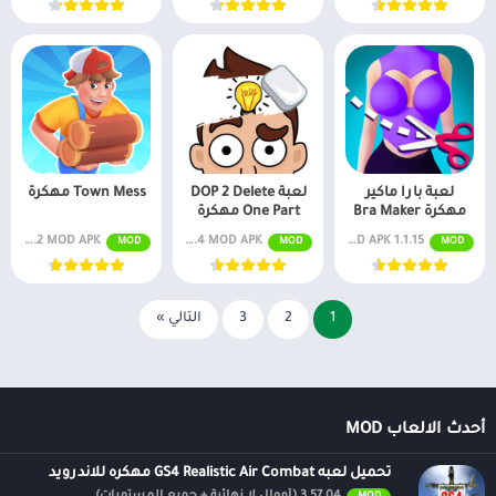
لعبة بارا ماكير
لعبة DOP 2 Delete
Town Mess مهكرة
مهكرة Bra Maker
One Part مهكرة
1.1.15 MOD APK (مكافآت مجانية)
v1.2.4 MOD APK (بدون إعلانات)
v1.7.2 MOD APK (مكافآت مجانية ، أموال غير محدودة)
MOD
MOD
MOD
1
2
3
التالي »
أحدث الالعاب MOD
تحميل لعبه GS4 Realistic Air Combat مهكره للاندرويد
3.57.04 (أموال لا نهائية + جميع المستويات)