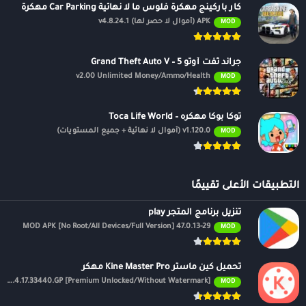
كار باركينج مهكرة فلوس ما لا نهائية Car Parking مهكرة
APK (أموال لا حصر لها) v4.8.24.1
MOD
جراند ثفت أوتو 5 – Grand Theft Auto V
v2.00 Unlimited Money/Ammo/Health
MOD
توكا بوكا مهكره – Toca Life World
v1.120.0 (أموال لا نهائية + جميع المستويات)
MOD
التطبيقات الأعلى تقييمًا
تنزيل برنامج المتجر play
47.0.13-29 MOD APK [No Root/All Devices/Full Version]
MOD
تحميل كين ماستر Kine Master Pro مهكر
APK v7.4.17.33440.GP [Premium Unlocked/Without Watermark]
MOD