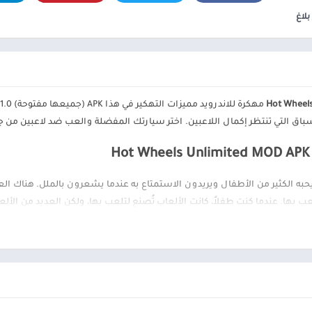
ألعاب موسيقى
السفر ومعلومات محلية
بلاغ
ألعاب أركيد
الصحة واللياقة البدنية
المحاكاة
الصور الفوتوغرافية
محاكاة
الطقس
الكتب والمراجع
مهكرة للاندرويد مميزات التهكير في هذا APK (جميعها مفتوحة) v2025.1.0. هذه
المكتبات والعروض
التوضيحية
اق التي تنتظر إكمال اللاعبين. اختر سيارتك المفضلة والعب ضد لاعبين من جمي
الموسيقى والصوتيات
H
تخصيص
ترفيه
ب بها. عندما كنت طفلاً، كانت الألعاب تُصنع لتلعب بها، ولكن العديد من الألع
تسوق
يمكن تجاهل
Hot Wheels
.
تعارف
سيارات ومركبات
رد لعبة، ولكنها أصبحت أيضًا عددًا كبيرًا من الألعاب التي تم إصدارها ليجربها
عديد من اللاعبين.
Hot Wheels
شؤون مالية
طب
ر سباق في اللعبة ، حتى تتمكن سيارتك من تحقيق قفزات أكثر تحت سيطرتك. ف
نمط الحياة
مركبات المشاركة بالتنافس على المسار الذي تصممه بنفسك.