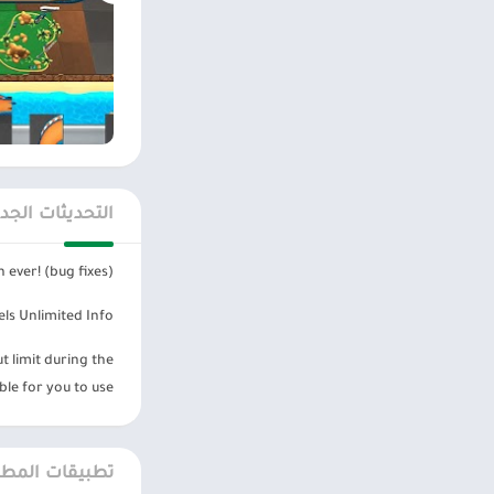
بداية السباق
التي اختبرها اللا
كل ما عليك فعله ه
خلق الدافع للسيار
اللعبة ليست معقدة
التحديثات الجد
اللعبة الصعبة بأن
بشكل صحيح، على س
ever! (bug fixes)
جمع العجلات ال
s Unlimited Info:
t limit during the
ble for you to use.
من عدم وجود تكلفة
المكافآت. رحلة ال
تطبيقات المطو