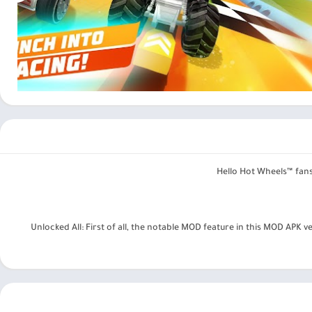
لبدء السباق. تعد عناصر التحكم في هذه اللعبة أيضًا مميزة نسبيًا مقارنة بالألعاب الأخرى
لسيارة بنفسه حتى يفوز. ولكن في هذه اللعبة يكون الأمر أبسط عندما يكون
لتحكم في السيارة لاجتياز تضاريس معقدة مختلفة، بل يحتاج فقط إلى
هذه اللعبة، لا يوجد خصوم على الإطلاق، وسيتغلب اللاعبون على تحديات
افية من النيترو، يمكنك استخدامها لزيادة سرعتك. تحتاج إلى استخدامه
Hello Hot Wheels™ fans
غ من المال لشرائها. ولكن إذا أتيت إلى اللعبة، فلا داعي لإنفاق المال، ولكن لا يزال لديك طريقة
Unlocked All: First of all, the notable MOD feature in this MOD APK 
لامتلاك تلك السيارات عن طريق فتحها. تحتوي اللعبة على سيارات مشهورة مثل Bone Shaker وTwin Mill وShark Bite وRodger Dodger وغيرها الكثير لتجمعها. على الرغم
هذا المبلغ من المال، يستغرق الأمر عدة مراحل لتجميع ما يكفي من
حق ذلك.
مكنكم تحميل العاب مهكرة ، تطبيقات اندرويد بريميوم ، مجاناً يتم مراجعة الألعاب والبرامج وتحديثات مستمرة