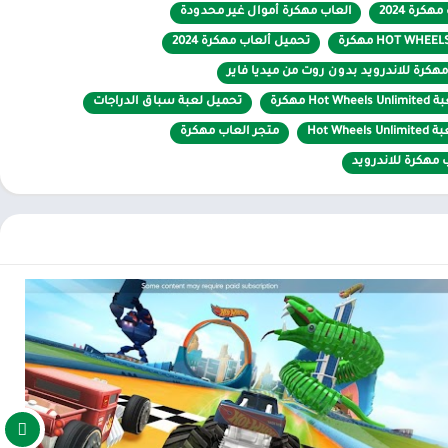
هكرة 2024
العاب مهكرة أموال غير محدودة
تحميل ألعاب مهكرة 2024
هكرة للاندرويد بدون روت من ميديا فاير
Hot مهكرة
تحميل لعبة سباق الدراجات
ن. الأشياء الموجودة في اللعبة مصنوعة بنسب دقيقة للواقع، مثل
Hot Wheels Unlim
متجر العاب مهكرة
نظور اللاعب في
Hot Wheels Unlimited APK MOD
يختلف تمامًا عن الألعاب
مهكرة للاندرويد
اق، فستكون في هذه اللعبة سيارة لعبة.
ز أسلوب التصميم وبيئة اللعبة عن الألعاب الأخرى لإحداث فرق. عندما تضع
الأخرى. وبفضل هذه الميزة تصبح اللعبة مميزة جدًا في عيون اللاعبين
لمصنوعة من البلاستيك للعب بالسيارة. سيتم تقسيم المسار إلى
 اللعبة كل ذلك إلى اللعبة حتى يتمكن اللاعبون من تجربتها بأقصى قدر
 فقط قطع اللغز، وكيفية استخدامها لإنشاء دليل متروك للاعب. ولكن من