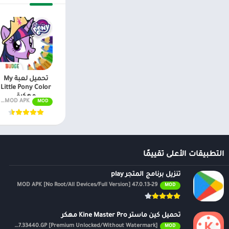
اول بأول.
تحميل لعبة My
Little Pony Color
مهكرة
v2024.1.0 MOD APK (مفتوح VIP)
MOD
التطبيقات الأعلى تقييمًا
تنزيل برنامج المتجر play
47.0.13-29 MOD APK [No Root/All Devices/Full Version]
MOD
تحميل كين ماستر Kine Master Pro مهكر
APK v7.4.17.33440.GP [Premium Unlocked/Without Watermark]
MOD