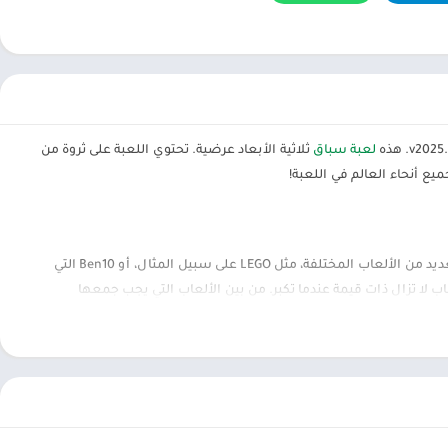
لعبة سباق
ثلاثية الأبعاد عرضية. تحتوي اللعبة على ثروة من
ع أنحاء العالم في اللعبة!
الألعاب هي شيء يحبه الكثير من الأطفال ويريدون الاستمتاع به عندما يشعرون بالملل. هناك العديد من الألعاب المختلفة، مثل LEGO على سبيل المثال، أو Ben10 التي
اب لا تزال ذات قيمة عندما تكبر. من بين الألعاب التي يجب جمعها
 اللاعبون. واحدة من أكثر الألعاب التي تحظى بتقدير العديد من اللاعبين هي
ي اللعبة ، يمكن للاعبين تنظيم مسابقة لسباق السيارات بأنفسهم ،