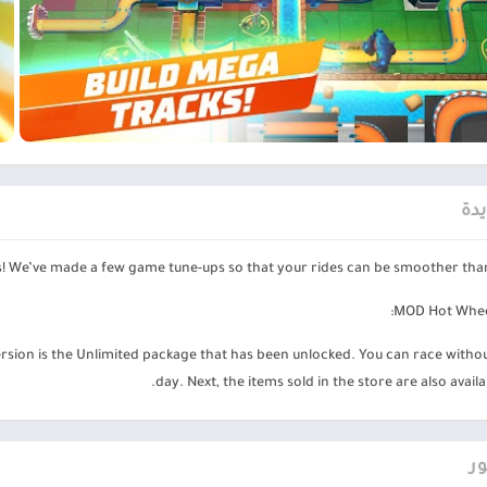
في Hot Wheels Unlimited APK MOD، بمجرد اكتمال المسار، يصبح اللاعب جاهزًا 
عبون من قبل. وفي العديد من الألعاب الأخرى، يحتاج اللاعب إلى السيطرة على ا
و الضغط على الشاشة مع الاستمرار للتسريع. لا يحتاج اللاعب إلى استخدام ا
ة لمواصلة التحرك.
 للغاية، لذا يمكن لأي شخص تجربتها، سواء كنت طفلاً صغيرًا أو بالغًا. وفي 
يدة
فسهم. وأيضاً لجعل السيارة أسرع هناك أداة وهي النيترو. بمجرد تجميع كمية ك
بيل المثال قبل حلقات اللعبة، للتغلب عليه.
! We’ve made a few game tune-ups so that your rides can be smoother than 
ساخنة
MOD Hot Wheel
إذا كنت ترغب في الحصول على Hot Wheels، في الواقع، تحتاج إلى إنفاق مبل
version is the Unlimited package that has been unlocked. You can race withou
day. Next, the items sold in the store are also availa
، في الواقع، سينفق اللاعب مبلغًا افتراضيًا من المال لفتحها. وللحصول على 
لاعب لإكمال مجموعته طويلة، ولكن عندما تنتهي، سيعرف اللاعب أن الأمر يست
ر
الان عبر موقعنا PlaYalandroiD متجر بلاي ، android store ي