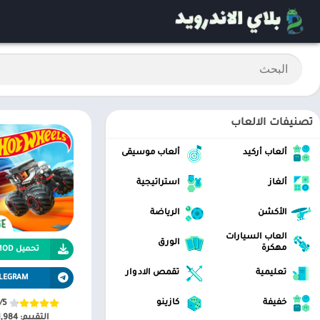
تصنيفات الالعاب
ألعاب أركيد
ألعاب موسيقى
ألغاز
استراتيجية
الأكشن
الرياضة
العاب السيارات
الورق
مهكرة
تحميل APK MOD
تعليمية
تقمص الادوار
LEGRAM
خفيفة
كازينو
/5
التقييم:
1,984