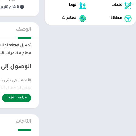
كلمات
لوحة
انشاء تقرير 
محاكاة
مغامرات
الوصف
تحميل Hot Wheels Unlimited
مهام مغامرات السب
الوصول إلى ot Wheels Unlimited MOD APK
يمكن للأطفال اللع
والحديث عنها، لا 
قراءة المزيد
هذه اللعبة ليست مج
Unlimited APK MOD، وهي لعبة تم إصدارها للتو. على الرغم من كونها مبتدئة، إلا أن اللعبة سرعان ما استحوذت على قلوب ال
التاجات
قم ببناء أروع مسا
والسماح لجميع ال