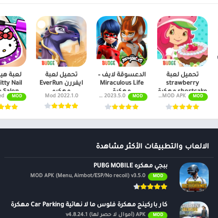
تحميل لعبة
الدعسوقة لايف –
تحميل لعبة
لعبة هيل
strawberry
Miraculous Life
ايفررن EverRun
itty Nail
shortcake مهكرة
مهكرة
مهكره
Salon مهكره
v2023.2.0 MOD APK (مفتوحة كلها مدفوعة)
MOD APK 2023.5.0 (أموال غير محدودة، فتح)
2022.1.0 Mod
cked
MOD
MOD
MOD
2024
الالعاب والتطبيقات الأكثر مشاهدة
ببجي مهكره PUBG MOBILE
MOD APK (Menu, Aimbot/ESP/No recoil) v3.5.0
MOD
كار باركينج مهكرة فلوس ما لا نهائية Car Parking مهكرة
APK (أموال لا حصر لها) v4.8.24.1
MOD