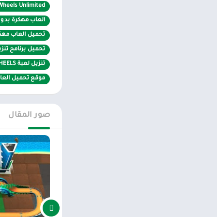
Wheels Unlimited
ميزات Hot Wheels Unlimited APK MOD
العاب مهكرة بدون ن
تحميل العاب مهكرة 2024 للان
رسومات ثلاثية ال
تحميل برنامج تنزيل
تم طرح العديد من 
تنزيل لعبة HOT WHEELS
السيارات أو المناز
موقع تحميل العاب APK مه
الأخرى التي جربها
أبعاد كلاهما مختلف
صور المقال
زاوية الكاميرا عل
الآخرين،
بناء المسار
عند شرائك مجمو
العديد من القطع ا
ممكن. قبل بدء الس
الضروري تجميعها 