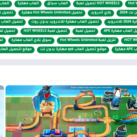
Hot 
HOT WHEELS تحميل لعبة
العاب سباق
العاب مهكرة
العاب م
طعام ومشروب
ت 2024
بلاي اندرويد
تحميل Hot Wheels Unlimited مهكرة
تحميل HOT WHEELS مهكرة
كتب مصورة
درويد
تحميل العاب مهكرة للاندرويد بدون روت
تحميل العاب م
أبعاد ملونة
 العاب مهكرة APK
تحميل لعبة
تحميل لعبة HOT WHEELS
تحميل لعبة  Wheels Unlimited
ألعاب السباق في السوق والتي غالبًا ما تتمتع بنظرة واقعية ليختبرها اللاعبو
تنزيل لعبة Hot Wheels Unlimited
سوق بلاي العاب مهكرة
لعبة ited
ل أو الجبال أو أشياء أخرى كثيرة. تحاول هذه اللعبة القيام بذلك أيضًا، لكن م
كرة
موقع تحميل العاب apk مهكرة بدون نت
موقع لتحميل العاب 
 اللاعبون. إذا تمكن اللاعب، في ألعاب أخرى، من التحكم في سيارة حقيقية للسب
ة تماما؛ أحد الجانبين سيارة حقيقية، والآخر سيارة لعبة. لذلك، يتم أيضًا تميي
ى سيارة لعبة، يصبح كل شيء أكبر بكثير، كلها صور مألوفة مثل العشب والألعاب 
عة
Hot Wheels
، ما الذي ستحصل عليه؟ وكان ضمن ذلك مجموعة من المسارات ا
لصغيرة وسيحتاج اللاعبون إلى تجميعها معًا لتشكيل مسار كامل. لقد جلبت هذه
باق بالسيارة، يجب على اللاعب بناء مسار لبدء اللعبة. تمنح اللعبة اللاعبين
معًا لتكوين مسار كامل.