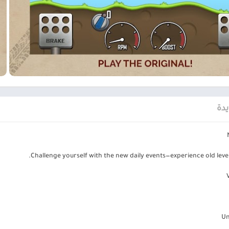
يمكنك التحكم في سيارة صغيرة ومهمتك هي جمع العملات المعدنية الإضافية 
تنقلب رأسًا على عقب على واحدة.
 متعددة الحفر.
 هناك عملات معدنية في اللعبة ، فهناك تحسينات ، وهي أجزاء المحرك وامتص
لعاب أركيد السيارات البسيطة والرائعة ، فمن المؤكد أنك ستضطر إلى تنزيل س
يدة
الان عبر موقعنا PlaYalandroiD متجر بلاي ، android store ي
Challenge yourself with the new daily events—experience old level
لة
ة؟
اخلها تخص بعض الإكسسوارات…الخ.
Un