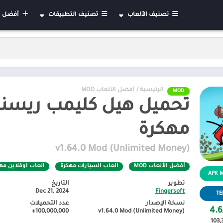
تصنيف الألعاب
تصنيف التطبيقات
أفضل التطب
الأكشن
أعمال
استراتيجية
الأدوات
العاب السيارات مهكرة
الإنتاجية
ألغاز
الاتصال
الرئيسية
/
أفضل الألعاب MOD
الرياضة
التعليم
MOD
الورق
الجمال
تعليمية
تصميم فني
مهكرة
لوحة
أدوات الفيديو
v1.64.0 Mod (Unlimited Money)
تقمص الادوار
الأحداث
كلمات
الأخبار والمجلات
أفضل الألعاب MOD
العاب السيارات مهكرة
العاب اوفلاين مه
كازينو
الأهل والأطفال
تطوير
التاريخ
Dec 21, 2024
Fingersoft
TE
مغامرات
التواصل الاجتماعي
نسخة الإصدار
عدد التحميلات
4.6
خفيفة
الخرائط والتنقل
100,000,000+
v1.64.0 Mod (Unlimited Money)
103,