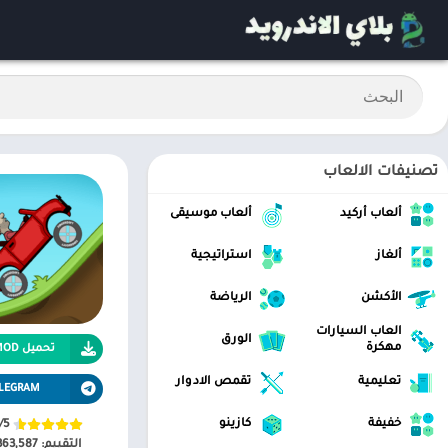
تصنيفات الالعاب
ألعاب أركيد
ألعاب موسيقى
ألغاز
استراتيجية
الأكشن
الرياضة
العاب السيارات
الورق
مهكرة
تحميل APK MOD
تعليمية
تقمص الادوار
LEGRAM
خفيفة
كازينو
/5
التقييم:
363,587