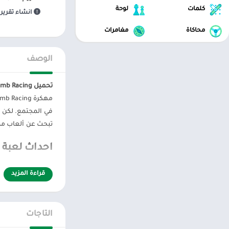
كلمات
لوحة
انشاء تقرير 
محاكاة
مغامرات
الوصف
تحميل Hill Climb Racing الاصدار الأول
مهكرة Hill Climb Racing هو نوع لعبة مشهور اليوم. يمكننا أن نذكر
تبحث عن ألعاب مم
احداث لعبة 
تدور قصة اللعبة ح
قراءة المزيد
الأيام ، سمع نبأ ظ
تحميل ذات صلة
:
ه
التاجات
مسلية لعبة ا