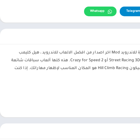
Whatsapp
Telegram
apk من افضل العاب مهكرة للاندرويد Mod اخر اصدار من افضل الالعاب للاندرويد ، هيل كليمب
أو Street Racing 3D أو Crazy for Speed ​​2. هذه كلها ألعاب سباقات شائعة
في المجتمع. لكن السباق لا يتطلب إتقانًا جيدًا للسرعة فحسب ، بل يتطلب أيضًا براعة السائق. سيكون Hill Climb Racing هو المكان المناسب لإظهار مهاراتك. إذا كنت
ب إلى العمل ، وكسب المال لمساعدة أسرته ذات الدخل المنخفض. في أحد
ارة سباق. رغبًا في كسب الكثير من المال ، بدأ رحلة مليئة بالمصاعب.