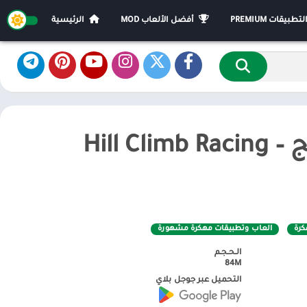
يقات PREMIUM
أفضل الألعاب MOD
الرئيسية
تحميل هيل كليمب ريسنج – Hill Climb Racing
كرة
العاب وتطبيقات مهكرة مشهورة
الـحـجـم
84M
التحميل عبر جوجل بلاي