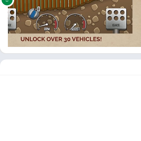
على الطريق ، ومراقبة مستوى الوقود ومراقبة مستوى تسارع سيارتك
اص الصدمات والإطارات والجسر.
باق تسلق التل على نظام أندرويد .
مكنكم تحميل العاب مهكرة ، تطبيقات اندرويد بريميوم ، مجاناً يتم مراجعة الألعاب والبرامج وتحديثات مستمرة