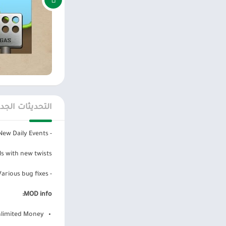
جوهر اللعبة هو: 
باستمرار ، حتى لا 
من النتوءات
بالطبع ، إذا كانت
إذا كنت من محبي أ
التحديثات الجد
تحميل لعبة Hill Climb Racing (MOD، Free Shopping)
- New Daily Events
اول بأول.
s with new twists.
أسئلة متداو
- Various bug fixes
هل يمكنني لعب Hill Climb مهكر
MOD info:
نعم، يمكنك اللعب في Hill Climb Racing مجانا على جهازك الأندرويد. تبقى الإشارة، إلى أن اللعبة تأتيك بمشتريات بد
limited Money