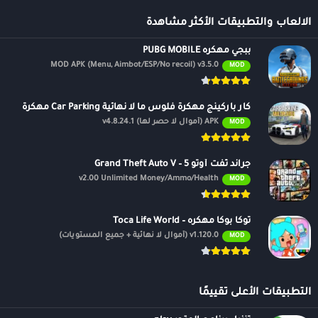
الالعاب والتطبيقات الأكثر مشاهدة
ببجي مهكره PUBG MOBILE
MOD APK (Menu, Aimbot/ESP/No recoil) v3.5.0
MOD
كار باركينج مهكرة فلوس ما لا نهائية Car Parking مهكرة
APK (أموال لا حصر لها) v4.8.24.1
MOD
جراند ثفت أوتو 5 – Grand Theft Auto V
v2.00 Unlimited Money/Ammo/Health
MOD
توكا بوكا مهكره – Toca Life World
v1.120.0 (أموال لا نهائية + جميع المستويات)
MOD
التطبيقات الأعلى تقييمًا