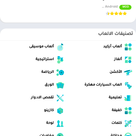
الان عبر موقعنا PlaYalandroiD متجر بلاي ، android store يمكنكم تحميل
v24.11.0.2 (Premium Unlocked) For Android
MOD
العاب مهكرة ، تطبيقات اندرويد بريميوم ، مجاناً يتم مراجعة الألعاب
والبرامج وتحديثات مستمرة اول بأول.
تصنيفات الالعاب
ألعاب أركيد
ألعاب موسيقى
ألغاز
استراتيجية
الأكشن
الرياضة
العاب السيارات مهكرة
الورق
تعليمية
تقمص الادوار
خفيفة
كازينو
كلمات
لوحة