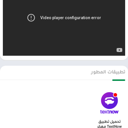
انتحال أرقام الهواتف
2ndLine مجاني ، جميع ميزاته مجانية تمامًا ولا نهاية لها ليستخدمها
المستخدمون لفترة طويلة. ومع ذلك ، فإن الميزة الأكثر بروزًا في التطبيق
هي انتحال رقم هاتف المستخدم. يتيح انتحال أرقام الهواتف للمستخدمين
القيام بالعديد من الأشياء. مثل استخدامه لعمليات التسجيل ، أو الاتصال
بالعديد من أرقام الهواتف المحظورة. لكن لا يزال بإمكان المستخدمين
تلقي المكالمات الواردة من خلال رقم هاتفهم الأصلي. يحتوي التطبيق على
خيارات متنوعة للمستخدمين لتزوير أرقام الهواتف ، مثل الأرقام وحتى رموز
المنطقة.
تطبيقات المطور
هوية المتصل WHO
لا يدعم التطبيق المستخدمين فقط في إجراء المكالمات أو إدارة جهات
الاتصال ، ولكنه يدعم أيضًا المستخدمين بأداة مراسلة مثالية. تتيح ميزة
المراسلة للمستخدمين إرفاق ملفات أو مكالمات صوتية أو أشياء
أخرى. يعد 2ndLine بلا شك أحد أفضل التطبيقات التي يجب أن يمتلكها كل
جهاز لتجربة الشعور بالراحة والفائدة.
تحميل تطبيق
TextNow مهكر