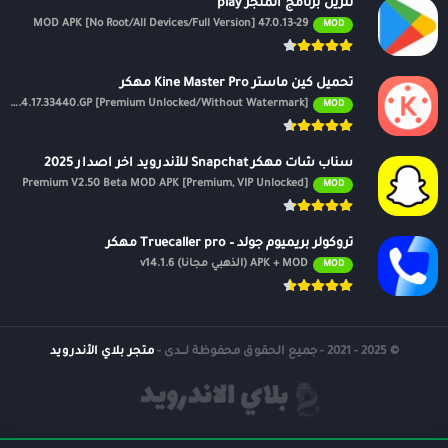
تنزيل برنامج المتجر play
47.0.13-29 MOD APK [No Root/All Devices/Full Version]
MOD
تحميل كين ماستر Kine Master Pro مهكر
APK v7.4.17.33440.GP [Premium Unlocked/Without Watermark]
MOD
سناب شات مهكر Snapchat للأندرويد اخر اصدار 2025
Premium V2.50 Beta MOD APK [Premium, VIP Unlocked]
MOD
تروكولر بريميوم جولد – Truecaller pro مهكر
APK + MOD (الذهبي مجانًا) v14.1.6
MOD
© 2025 - 2021 - جميع الحقوق محفوظة لــدى -
متجر بلاي الأندرويد