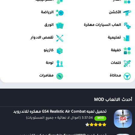
ألغاز
استراتيجية
الأكشن
الرياضة
العاب السيارات مهكرة
الورق
تعليمية
تقمص الادوار
خفيفة
كازينو
كلمات
لوحة
محاكاة
مغامرات
أحدث الالعاب MOD
تحميل لعبه GS4 Realistic Air Combat مهكره للاندرويد
3.57.04 (أموال لا نهائية + جميع المستويات)
MOD