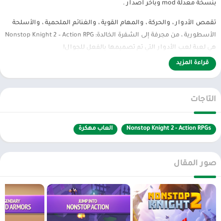
بنسخة معدلة mod وبأخر اصدار .
تقمص الأدوار ، والحركة ، والمهام القوية ، والغنائم الملحمية ، والأسلحة
الأسطورية ، من مجرفة إلى الشفرة الخالدة: Nonstop Knight 2 – Action RPG
هي لعبة لعب الأدوار التي تم تصميمها بالفعل للجوال!
قراءة المزيد
استكشف الزنزانة ، واجمع الأسلحة والدروع ، وتجنب الهجمات وأطلق النار
على كل شيء! ضوابط سهلة للغاية وبديهية ؛ لعبة سلسة للغاية وممتعة!
التاجات
تحتوي لعبة RPG الخمول لعبة Nonstop Knight 2 على كل ما تحتاجه لجلسات
آر بي جي المحملة بالحركة مع اللعب الخامل: درع ملحمي ، رماة ، أقواس ،
مهارات فريدة. احتضن فارس روحك واستخدم مهاراتك في العمل لمحاربة
Nonstop Knight 2 - Action RPGs
العاب مهكرة
معارك الرؤساء الملحمية. أكشن آر بي جي في أفضل حالاتها من خلال
اللعب التلقائي البسيط والرسومات ثلاثية الأبعاد الملونة. انطلق بعيدًا ،
فبطلك الفارس يقاتل بمفرده ويعود لهزيمة الزعماء للحصول على نهب
صور المقال
ملحمي.
تقدم لعبة Nonstop Knight 2 – Action RPG طريقة جديدة للحركة التي تلعب
دور الزاحف المحصن: لعبة الشطرنج الآلية The Knight لهزيمة موجات لا
تنتهي من الأعداء. اجعل فارسك الملحمي محاربًا روحيًا أو راميًا أسطوريًا