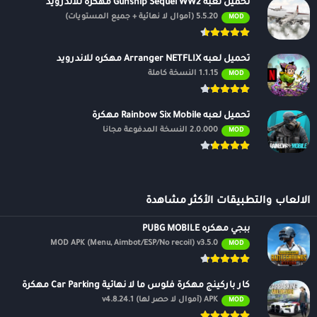
تحميل لعبه Gunship Sequel WW2 مهكره للاندرويد
5.5.20 (أموال لا نهائية + جميع المستويات)
MOD
تحميل لعبه Arranger NETFLIX مهكره للاندرويد
1.1.15 النسخة كاملة
MOD
تحميل لعبه Rainbow Six Mobile مهكرة
2.0.000 النسخة المدفوعة مجانًا
MOD
الالعاب والتطبيقات الأكثر مشاهدة
ببجي مهكره PUBG MOBILE
MOD APK (Menu, Aimbot/ESP/No recoil) v3.5.0
MOD
كار باركينج مهكرة فلوس ما لا نهائية Car Parking مهكرة
APK (أموال لا حصر لها) v4.8.24.1
MOD