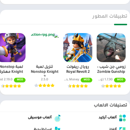
تطبيقات المطور
زومبي جن شيب –
رويال ريفولت
تنزيل لعبة
لعبة Nonstop
Zombie Gunship
Royal Revolt 2
Nonstop Knight
Knight مهكرة
2
2.19.0 Mod
2.5.0
v10.3.0 Unlimited Gems, Money
1.7.30 Mod (No Overheating)
MOD
MOD
MOD
تصنيفات الالعاب
ألعاب أركيد
ألعاب موسيقى