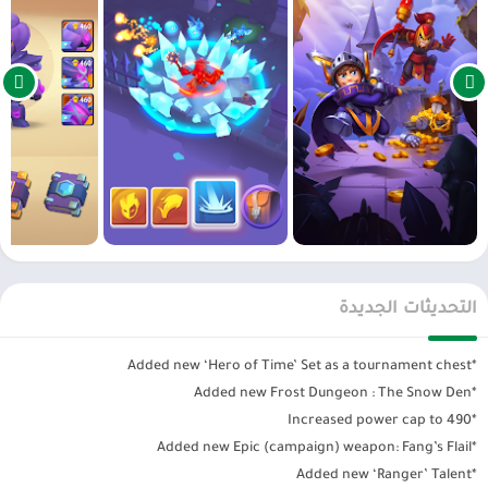
أو ساحرًا عظيمًا. أكمل المهام للحصول على غنائم ملحمية واطلب مكافآت
وألقاب فريدة.
ماذا بعد؟ أوضاع لعب مختلفة ، أحداث أسبوعية ، أسلوب لعب تعاوني ،
تحالفات / نقابات ، منافسة ، تقدم دون اتصال بالإنترنت وأكثر من ذلك بكثير!
قم بالتنزيل الآن ، وافتح البوابة ، وتغلب على فرسان منافسيك واستمتع
بمزيج مثالي من ألعاب تقمص الأدوار غير الرسمية ، واستراتيجية لعب
الأدوار المتشددة.
Nonstop Knight 2 – Action RPG مجاني للتنزيل واللعب ، ولكن يمكن أيضًا
شراء بعض عناصر اللعبة مقابل أموال حقيقية.
من خلال الوصول إلى منتج Flaregames أو استخدامه ، فأنت توافق على
التحديثات الجديدة
شروطنا
*Added new ‘Hero of Time’ Set as a tournament chest
*Added new Frost Dungeon : The Snow Den
*Increased power cap to 490
*Added new Epic (campaign) weapon: Fang’s Flail
*Added new ‘Ranger’ Talent