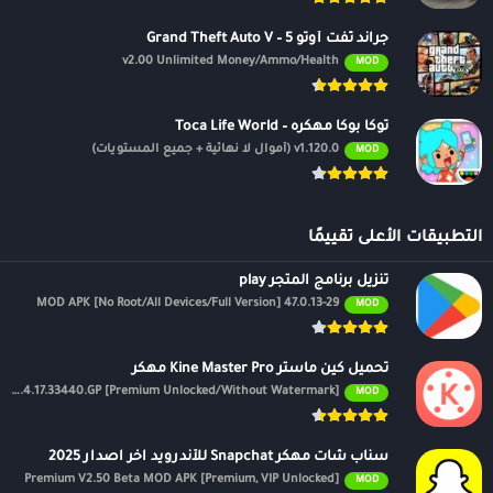
جراند ثفت أوتو 5 – Grand Theft Auto V
v2.00 Unlimited Money/Ammo/Health
MOD
توكا بوكا مهكره – Toca Life World
v1.120.0 (أموال لا نهائية + جميع المستويات)
MOD
التطبيقات الأعلى تقييمًا
تنزيل برنامج المتجر play
47.0.13-29 MOD APK [No Root/All Devices/Full Version]
MOD
تحميل كين ماستر Kine Master Pro مهكر
APK v7.4.17.33440.GP [Premium Unlocked/Without Watermark]
MOD
سناب شات مهكر Snapchat للأندرويد اخر اصدار 2025
Premium V2.50 Beta MOD APK [Premium, VIP Unlocked]
MOD