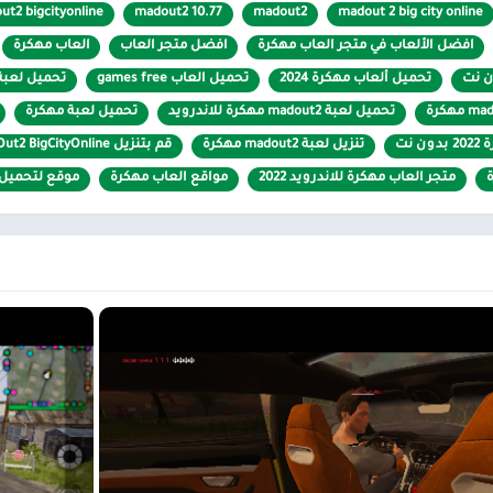
عبون عندما يأتون إلى MadOut2
BigCityOnline
هو الإثارة والترفيه من المجت
ut2 bigcityonline
madout2 10.77
madout2
madout 2 big city online
 يحتوي العالم على جميع اللاعبين ، لذلك يتم تقسيمهم إلى جلسات مختلفة من أج
طعام ومشروب
افضل الألعاب في متجر العاب مهكرة
افضل متجر العاب
العاب مهكرة
كنهم الاستمتاع باللعبة بالطريقة التي يرونها مناسبة أو التعلم من اللاعبين ا
كتب مصورة
ن نت
تحميل ألعاب مهكرة 2024
تحميل العاب games free
تحميل لعبة madout2 bigcityonline للاندرويد مهكرة اخر اصدا
جنونة بفضل الإجراءات التي لا تعد ولا تحصى من اللاعبين الآخرين. ومع ذلك ،
تحميل لعبة madout2 مهكرة للاندرويد
تحميل لعبة مهكرة
 نت
تنزيل لعبة madout2 مهكرة
قم بتنزيل MadOut2 BigCityOnline مجانًا للأندرويد
تمتاع بمفرده
متجر العاب مهكرة للاندرويد 2022
مواقع العاب مهكرة
موقع لتحميل 
عبون من التكيف مع الأجواء الصاخبة عبر الإنترنت ، فستتضمن اللعبة حملة منف
لى نظام البحث الشخصي ، بما في ذلك الوظائف التفاعلية المهمة للعالم. بمجرد 
استكشاف العالم في مركبات مختلفة. تجعل لعبة sandbox دائ
يدة من الإبداع. بمجرد أن يصبح اللاعبون على دراية بوضع اللاعب الفردي ، يم
ن الأنشطة لإثارة المرح
الإنترنت من
MadOut2 BigCityOnline
، ستنشئ اللعبة العديد من الأنشطة المن
عها دائمًا إلى جعل المدن صاخبة على مدار الساعة طوال أيام الأسبوع ، وحتى 
يريد الأنشطة المتاحة ، فيمكنه تنظيم الاتجاهات البارزة بنفسه وجعل الخادم بأك