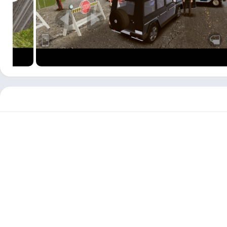
رح لإثارة الشغب في المدينة والقتال في أي وقت وفي أي مكان. يمكن
يص أسلحة واسع النطاق لتحسين أدائهم. إذا كان اللاعب محبطًا جدًا من
لترفيه في اللعبة لا نهاية له تقريبًا ، وسوف يقدم باستمرار أسلحة
 يتسوق اللاعبون لشراء مركبات مختلفة ويتحركون بحرية في جميع أنحاء المدينة.
ئعة للجميع. يسمح نظام التخصيص للاعبين بتغيير مظهرهم بحرية ، بما
يمكن أن تصبح نابضة بالحياة ومثيرة للإعجاب إذا كان اللاعب مبدعًا في
ارنة بالمحتويات الأخرى. في ذلك ، يجب على اللاعبين استخدام ما تم