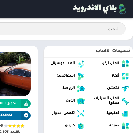
تصنيفات الالعاب
ألعاب أركيد
ألعاب موسيقى
ألغاز
استراتيجية
الأكشن
الرياضة
العاب السيارات
الورق
مهكرة
تحميل APK MOD
تعليمية
تقمص الادوار
LEGRAM
خفيفة
كازينو
/5
التقييم:
2,808