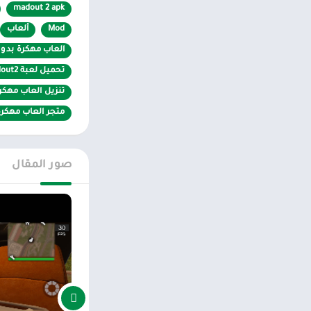
أول شيء يلتقي به اللا
madout 2 apk
بعض الأحيان قد لا
Mod
ألعاب
على الإطلاق ، ويم
العاب مهكرة بدو
وفوضوية ويائسة وم
فوضوية.
تحميل لعبة madout2 مهكرة
تنزيل العاب مهكرة 2022 بدون
عالم شاسع للاس
متجر العاب مهكرة
إذا لم يتمكن اللا
اللعبة اللاعبين إ
صور المقال
اكتشاف إمكانات جد
بداية جيدة.
مجموعة واسعة م
خلال الجلسات عبر 
وفرة الأنشطة وتنو
إذا كان اللاعب لا 