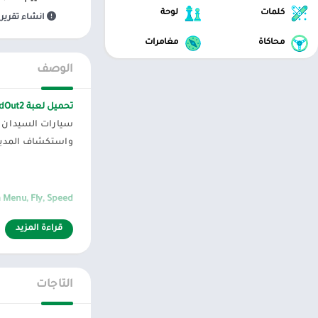
كلمات
لوحة
انشاء تقرير 
محاكاة
مغامرات
الوصف
تحميل لعبة MadOut2
سيارات السيدان ال
واستكشاف المدينة 
Menu, Fly, Speed
مكون السباق. وهك
قراءة المزيد
طرق تحقيق أهدافك
التفصيلية أقصى جو
التاجات
عالم فخم ، فران