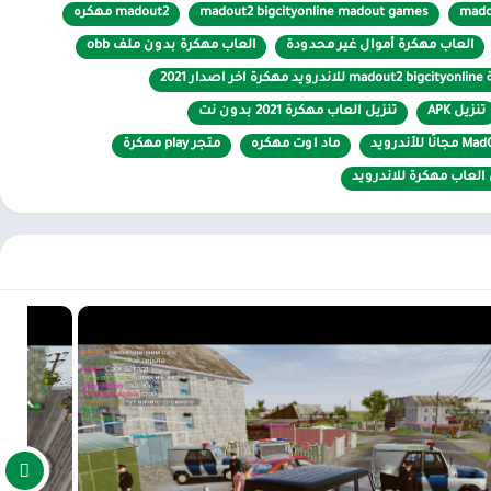
مع في كل جلسة. تحتوي اللعبة حاليًا على أكثر من ملايين اللاعبين ، وفي
mado
madout2 bigcityonline madout games
madout2 مهكره
ل الاستقرار. علاوة على ذلك ، لا يتم تقييد اللاعبين بأي سبب أو منظمة
العاب مهكرة أموال غير محدودة
العاب مهكرة بدون ملف obb
لآخرين. لطالما وصفت المدينة في وضع الاتصال بالإنترنت بأنها صاخبة
ر 2021
 يمكن للاعب أيضًا أن يكون جزءًا منه ويتوافق مع الجميع بسهولة بطريقة
تنزيل APK
تنزيل العاب مهكرة 2021 بدون نت
ماد اوت مهكره
متجر play مهكرة
العاب مهكرة للاندرويد
صلة للاعب واحد للتعود على كل شيء ببطء. خلال هذا الوقت ، ستوجه
أن يتعلم اللاعبون عناصر التحكم ، يمكنهم المشاركة في المهام أو
مًا الأشياء تعمل بلا نهاية للترفيه عن اللاعبين ، مما يمنحهم باستمرار المزيد من الظروف لاستكشاف أو
كنهم جلب كل إنجازاتهم وثروتهم إلى الجلسات عبر الإنترنت والحصول على
تشرة في جميع أنحاء المدينة لاستكشافها مع لاعبين آخرين. ستؤدي
إنشاء عصابات للسيطرة على المناطق ذات الإمكانات الكبيرة. ومع ذلك ،
مله يمتثل. الأمر الأكثر إثارة للإعجاب هو أن اللعبة مصممة بمصدر مفتوح ،