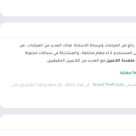
ع من المركبات وترسانة الأسلحة. هناك العديد من المركبات ، من
ى المستخدم أداء مهام مختلفة ، والمشاركة في سباقات مجنونة
متعددة اللاعبين
مع العديد من اللاعبين الحقيقيين.
ة تسمى
Grand Theft Auto
. في هذه الحالة ، ركز مطورو هذا المشروع على
وس الإجرامي. في نفس الوقت سيكون لديك عالم مفتوح للعبة ، وستعتمد
 مركبات ومؤامرة غير خطية وحرية كاملة في العمل. تعطي الرسومات