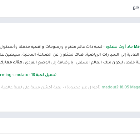
ألعاب موسيقى
السفر ومعلومات محلية
بلاغ
ألعاب أركيد
الصحة واللياقة البدنية
المحاكاة
الصور الفوتوغرافية
محاكاة
الطقس
الكتب والمراجع
ماد أوت مهكره
– لعبة ذات عالم مفتوح ورسومات واقعية مذهلة وأسطول رائ
المكتبات والعروض
التوضيحية
عادية إلى السيارات الرياضية. هناك ممثلون عن الصناعة المحلية. سيتعين عل
فقط ، ليكون ملك العالم السفلي. بالإضافة إلى الوضع الفردي ،
هناك معارك 
الموسيقى والصوتيات
تخصيص
تحميل لعبة farming simulator 18 مهكرة
ترفيه
madout2 18.05 Mega 
(أموال غير محدودة) – لعبة أكشن مبنية على لعبة عالمي
تسوق
ذا ، ستكون مهمتك هي إنجاز مهمة المهمة لمحاولة الصعود إلى قمة أوليمب
تعارف
 على خيالك فقط. في أفضل تقاليد هذا النوع ، ستتاح لك الفرصة لاستخدام أي
سيارات ومركبات
 من الأجواء الإجرامية للعبة ، والتي وضعها مطورو المشروع.
شؤون مالية
تيك ، وغير منطقي للعب
طب
نمط الحياة