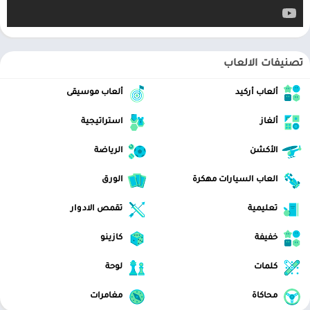
تصنيفات الالعاب
ألعاب أركيد
ألعاب موسيقى
ألغاز
استراتيجية
الأكشن
الرياضة
العاب السيارات مهكرة
الورق
تعليمية
تقمص الادوار
خفيفة
كازينو
كلمات
لوحة
محاكاة
مغامرات