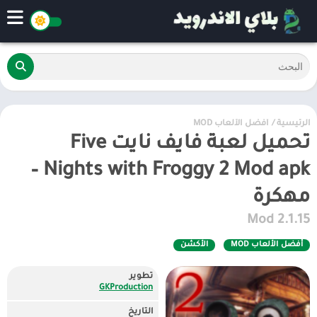
الرئيسية
/
أفضل الألعاب MOD
تحميل لعبة فايف نايت Five
Nights with Froggy 2 Mod apk –
مهكرة
2.1.15 Mod
أفضل الألعاب MOD
الأكشن
تطوير
GKProduction
التاريخ