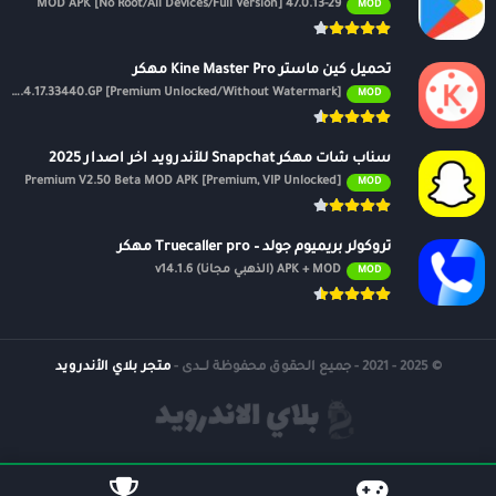
47.0.13-29 MOD APK [No Root/All Devices/Full Version]
MOD
تحميل كين ماستر Kine Master Pro مهكر
APK v7.4.17.33440.GP [Premium Unlocked/Without Watermark]
MOD
سناب شات مهكر Snapchat للأندرويد اخر اصدار 2025
Premium V2.50 Beta MOD APK [Premium, VIP Unlocked]
MOD
تروكولر بريميوم جولد – Truecaller pro مهكر
APK + MOD (الذهبي مجانًا) v14.1.6
MOD
© 2025 - 2021 - جميع الحقوق محفوظة لــدى -
متجر بلاي الأندرويد