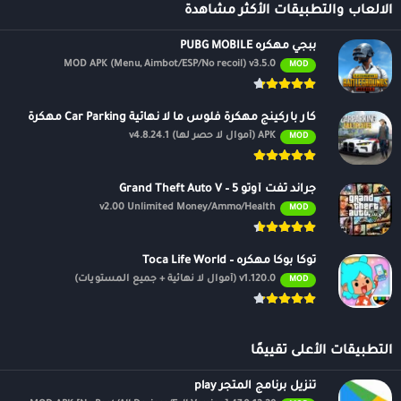
الالعاب والتطبيقات الأكثر مشاهدة
ببجي مهكره PUBG MOBILE
MOD APK (Menu, Aimbot/ESP/No recoil) v3.5.0
MOD
كار باركينج مهكرة فلوس ما لا نهائية Car Parking مهكرة
APK (أموال لا حصر لها) v4.8.24.1
MOD
جراند ثفت أوتو 5 – Grand Theft Auto V
v2.00 Unlimited Money/Ammo/Health
MOD
توكا بوكا مهكره – Toca Life World
v1.120.0 (أموال لا نهائية + جميع المستويات)
MOD
التطبيقات الأعلى تقييمًا
تنزيل برنامج المتجر play