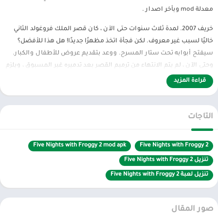
معدلة mod وبأخر اصدار .
خريف 2007. لمدة ثلاث سنوات حتى الآن ، كان قصر الملك فروغولد الثاني
خاليًا لسبب غير معروف. لكن فجأة اتخذ مظهرًا جديدًا! هل هذا للأفضل؟
سيفتح أبوابه تحت ستار المسرح. ووعد بتقديم عروض للأطفال والكبار.
وحتى الآن ، لم يتم الانتهاء من ترميم القصر بعد تدميره غير المسبوق ، ويلزم
إجراء تفتيش ليلي.
قراءة المزيد
التاجات
ستكون مرة أخرى في دور حارس ليلي ، وسيتعين عليك مرة أخرى أن تعيش
خمس ليال (أو أكثر) وكشف أسرار جديدة. الآن ستخشى ما لم تخشاه أبدا
… أصبحت الحكايات الخرافية رعب …
Five Nights with Froggy 2 mod apk
Five Nights with Froggy 2
تنزيل Five Nights with Froggy 2
تنزيل لعبة Five Nights with Froggy 2
صور المقال