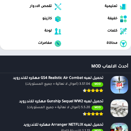
تعليمية
تقمص الادوار
الان عبر موقعنا PlaYalandroiD متجر بلاي ، android store يمكنكم
تحميل
العاب مهكرة
، تطبيقات اندرويد بريميوم ، مجاناً يتم مراجعة الألعاب
خفيفة
كازينو
والبرامج وتحديثات مستمرة اول بأول.
كلمات
لوحة
محاكاة
مغامرات
أحدث الالعاب MOD
تحميل لعبه GS4 Realistic Air Combat مهكره للاندرويد
3.57.04 (أموال لا نهائية + جميع المستويات)
MOD
تحميل لعبه Gunship Sequel WW2 مهكره للاندرويد
5.5.20 (أموال لا نهائية + جميع المستويات)
MOD
تحميل لعبه Arranger NETFLIX مهكره للاندرويد