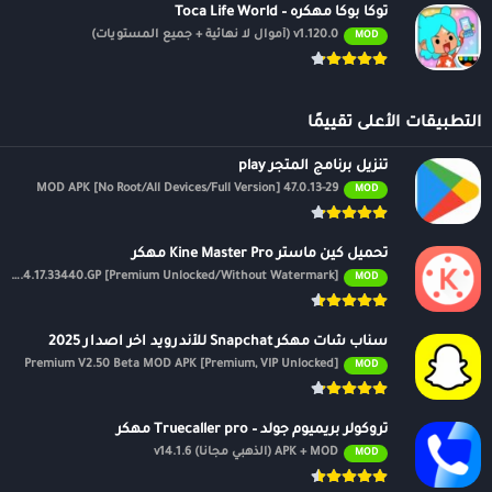
توكا بوكا مهكره – Toca Life World
v1.120.0 (أموال لا نهائية + جميع المستويات)
MOD
التطبيقات الأعلى تقييمًا
تنزيل برنامج المتجر play
47.0.13-29 MOD APK [No Root/All Devices/Full Version]
MOD
تحميل كين ماستر Kine Master Pro مهكر
APK v7.4.17.33440.GP [Premium Unlocked/Without Watermark]
MOD
سناب شات مهكر Snapchat للأندرويد اخر اصدار 2025
Premium V2.50 Beta MOD APK [Premium, VIP Unlocked]
MOD
تروكولر بريميوم جولد – Truecaller pro مهكر
APK + MOD (الذهبي مجانًا) v14.1.6
MOD