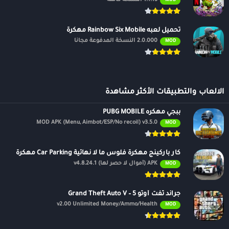
1.1.15 النسخة كاملة
MOD
تحميل لعبه Rainbow Six Mobile مهكرة
2.0.000 النسخة المدفوعة مجانًا
MOD
الالعاب والتطبيقات الأكثر مشاهدة
ببجي مهكره PUBG MOBILE
MOD APK (Menu, Aimbot/ESP/No recoil) v3.5.0
MOD
كار باركينج مهكرة فلوس ما لا نهائية Car Parking مهكرة
APK (أموال لا حصر لها) v4.8.24.1
MOD
جراند ثفت أوتو 5 – Grand Theft Auto V
v2.00 Unlimited Money/Ammo/Health
MOD