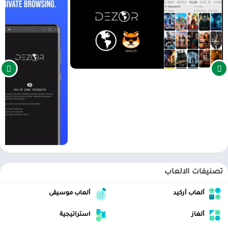
Dezor TV Apk هو متصفح خاص بالأندرويد يسمح لك بتصفح الإنترنت
بأمان وراحة. بخلاف المتصفحات الأخرى ، تتضمن هذه الأداة VPN ومانع
الإعلانات. يتيح لك ذلك زيارة مواقع الويب دون قيود وتجنب الإعلانات
المزعجة.
مما لا شك فيه أن واجهة Dezor المبسطة هي إحدى نقاط القوة في هذا
المتصفح. عندما تفتح التطبيق ، سترى شاشة رئيسية تعرض الأدوات التي
تحتاجها لتصفح الإنترنت بكفاءة. تتيح لك هذه الأداة أيضًا اختيار محرك
البحث المفضل لديك من بين Google و Bing و DuckDuckGo و Yandex.
من إعدادات Dezor ، يمكنك تشغيل الوضع المظلم ، وهو سهل للعيون ،
أو إيقاف تشغيله بنقرة واحدة إذا كنت لا تخطط لاستخدام VPN. بالطبع ،
يشتمل المتصفح أيضًا على نظام تصفح مبوب ، وهو مثالي لزيارة مواقع
ويب متعددة في وقت واحد.
تصنيفات الالعاب
ميزة أخرى رائعة تقدمها Dezor هي القدرة على نقل المحتوى من موقع ويب
ألعاب أركيد
ألعاب موسيقى
إلى جهاز آخر باستخدام تقنية Chromecast. انقر فوق الرمز الموجود أعلى
الواجهة لتحديد الشاشة التي تريد عرضها على متصفح هاتفك الذكي.
ألغاز
استراتيجية