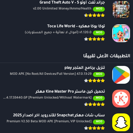
جراند ثفت أوتو 5 – Grand Theft Auto V
v2.00 Unlimited Money/Ammo/Health
MOD
توكا بوكا مهكره – Toca Life World
v1.120.0 (أموال لا نهائية + جميع المستويات)
MOD
التطبيقات الأعلى تقييمًا
تنزيل برنامج المتجر play
47.0.13-29 MOD APK [No Root/All Devices/Full Version]
MOD
تحميل كين ماستر Kine Master Pro مهكر
APK v7.4.17.33440.GP [Premium Unlocked/Without Watermark]
MOD
سناب شات مهكر Snapchat للأندرويد اخر اصدار 2025
Premium V2.50 Beta MOD APK [Premium, VIP Unlocked]
MOD