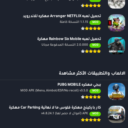
يساعدك Dezor TV Apk على توفير المال لأنه يمكنك تحديد النفقات غير
الضرورية وتقليلها. أيضًا ، يساعدك تطبيق Apk هذا على تحديد أهداف
تحميل لعبه Arranger NETFLIX مهكره للاندرويد
لتوفير المال وتتبع تقدمك.
1.1.15 النسخة كاملة
MOD
توفير الطاقة –
تحميل لعبه Rainbow Six Mobile مهكرة
سيساعدك هذا التطبيق على توفير الطاقة وزيادة قدرتك على التركيز على
2.0.000 النسخة المدفوعة مجانًا
MOD
أهدافك المالية. لا داعي للقلق بشأن إدارة الحسابات لأن Dezor TV Apk
يفعل كل شيء من أجلك.
الان عبر موقعنا PlaYalandroiD متجر بلاي ، android store يمكنكم تحميل
الالعاب والتطبيقات الأكثر مشاهدة
العاب مهكرة ،
تطبيقات اندرويد
بريميوم ، مجاناً يتم مراجعة الألعاب
والبرامج وتحديثات مستمرة اول بأول على، متجر العاب مهكرة.
ببجي مهكره PUBG MOBILE
MOD APK (Menu, Aimbot/ESP/No recoil) v3.5.0
MOD
كار باركينج مهكرة فلوس ما لا نهائية Car Parking مهكرة
APK (أموال لا حصر لها) v4.8.24.1
MOD