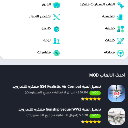
العاب السيارات مهكرة
الورق
تعليمية
تقمص الادوار
خفيفة
كازينو
كلمات
لوحة
محاكاة
مغامرات
أحدث الالعاب MOD
تحميل لعبه GS4 Realistic Air Combat مهكره للاندرويد
3.57.04 (أموال لا نهائية + جميع المستويات)
MOD
تحميل لعبه Gunship Sequel WW2 مهكره للاندرويد
5.5.20 (أموال لا نهائية + جميع المستويات)
MOD