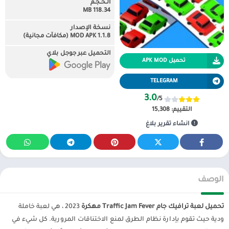
الـحـجـم
118.34 MB
نسخة الإصدار
1.1.8 MOD APK (مكافآت مجانية)
التحميل عبر جوجل بلاي
تحميل APK MOD
TELEGRAM
3.0
/5
التقييم:
15,308
انشاء تقرير بلاغ
الوصف
تحميل لعبة ترافيك جام Traffic Jam Fever مهكرة
2023 ، هي لعبة خاملة
ودية حيث تقوم بإدارة نظام الطرق لمنع الاختناقات المرورية. كل شيء في