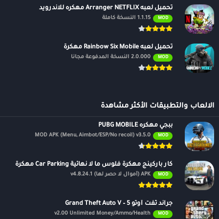
تحميل لعبه Arranger NETFLIX مهكره للاندرويد
1.1.15 النسخة كاملة
MOD
تحميل لعبه Rainbow Six Mobile مهكرة
2.0.000 النسخة المدفوعة مجانًا
MOD
الالعاب والتطبيقات الأكثر مشاهدة
ببجي مهكره PUBG MOBILE
MOD APK (Menu, Aimbot/ESP/No recoil) v3.5.0
MOD
كار باركينج مهكرة فلوس ما لا نهائية Car Parking مهكرة
APK (أموال لا حصر لها) v4.8.24.1
MOD
جراند ثفت أوتو 5 – Grand Theft Auto V
v2.00 Unlimited Money/Ammo/Health
MOD