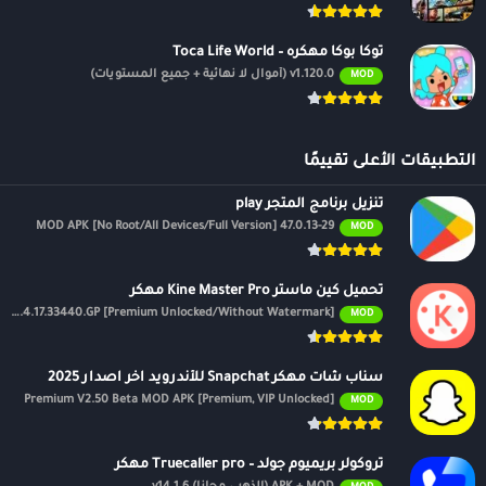
توكا بوكا مهكره – Toca Life World
v1.120.0 (أموال لا نهائية + جميع المستويات)
MOD
التطبيقات الأعلى تقييمًا
تنزيل برنامج المتجر play
47.0.13-29 MOD APK [No Root/All Devices/Full Version]
MOD
تحميل كين ماستر Kine Master Pro مهكر
APK v7.4.17.33440.GP [Premium Unlocked/Without Watermark]
MOD
سناب شات مهكر Snapchat للأندرويد اخر اصدار 2025
Premium V2.50 Beta MOD APK [Premium, VIP Unlocked]
MOD
تروكولر بريميوم جولد – Truecaller pro مهكر