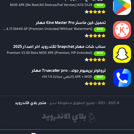
47.0.13-29 MOD APK [No Root/All Devices/Full Version]
MOD
تحميل كين ماستر Kine Master Pro مهكر
APK v7.4.17.33440.GP [Premium Unlocked/Without Watermark]
MOD
سناب شات مهكر Snapchat للأندرويد اخر اصدار 2025
Premium V2.50 Beta MOD APK [Premium, VIP Unlocked]
MOD
تروكولر بريميوم جولد – Truecaller pro مهكر
APK + MOD (الذهبي مجانًا) v14.1.6
MOD
© 2025 - 2021 - جميع الحقوق محفوظة لــدى -
متجر بلاي الأندرويد