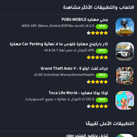
الالعاب والتطبيقات الأكثر مشاهدة
ببجي مهكره PUBG MOBILE
MOD APK (Menu, Aimbot/ESP/No recoil) v3.5.0
MOD
كار باركينج مهكرة فلوس ما لا نهائية Car Parking مهكرة
APK (أموال لا حصر لها) v4.8.24.1
MOD
جراند ثفت أوتو 5 – Grand Theft Auto V
v2.00 Unlimited Money/Ammo/Health
MOD
توكا بوكا مهكره – Toca Life World
v1.120.0 (أموال لا نهائية + جميع المستويات)
MOD
التطبيقات الأعلى تقييمًا
تنزيل برنامج المتجر play