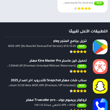
v4.4.0 [Pro Unlocked/No Watermark] for Android
MOD
التطبيقات الأعلى تقييمًا
تنزيل برنامج المتجر play
47.0.13-29 MOD APK [No Root/All Devices/Full Version]
MOD
تحميل كين ماستر Kine Master Pro مهكر
APK v7.4.17.33440.GP [Premium Unlocked/Without Watermark]
MOD
سناب شات مهكر Snapchat للأندرويد اخر اصدار 2025
Premium V2.50 Beta MOD APK [Premium, VIP Unlocked]
MOD
تروكولر بريميوم جولد – Truecaller pro مهكر
APK + MOD (الذهبي مجانًا) v14.1.6
MOD