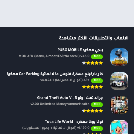
ألعاب موسيقى
السفر ومعلومات محلية
ألعاب أركيد
الصحة واللياقة البدنية
المحاكاة
الصور الفوتوغرافية
محاكاة
الطقس
الكتب والمراجع
الالعاب والتطبيقات الأكثر مشاهدة
المكتبات والعروض
ببجي مهكره PUBG MOBILE
التوضيحية
MOD APK (Menu, Aimbot/ESP/No recoil) v3.5.0
MOD
الموسيقى والصوتيات
تخصيص
كار باركينج مهكرة فلوس ما لا نهائية Car Parking مهكرة
ترفيه
APK (أموال لا حصر لها) v4.8.24.1
MOD
تسوق
تعارف
جراند ثفت أوتو 5 – Grand Theft Auto V
v2.00 Unlimited Money/Ammo/Health
MOD
سيارات ومركبات
شؤون مالية
توكا بوكا مهكره – Toca Life World
طب
v1.120.0 (أموال لا نهائية + جميع المستويات)
MOD
نمط الحياة