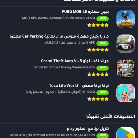
الالعاب والتطبيقات الأكثر مشاهدة
ببجي مهكره PUBG MOBILE
MOD APK (Menu, Aimbot/ESP/No recoil) v3.5.0
MOD
كار باركينج مهكرة فلوس ما لا نهائية Car Parking مهكرة
APK (أموال لا حصر لها) v4.8.24.1
MOD
جراند ثفت أوتو 5 – Grand Theft Auto V
v2.00 Unlimited Money/Ammo/Health
MOD
توكا بوكا مهكره – Toca Life World
v1.120.0 (أموال لا نهائية + جميع المستويات)
MOD
التطبيقات الأعلى تقييمًا
تنزيل برنامج المتجر play
47.0.13-29 MOD APK [No Root/All Devices/Full Version]
MOD