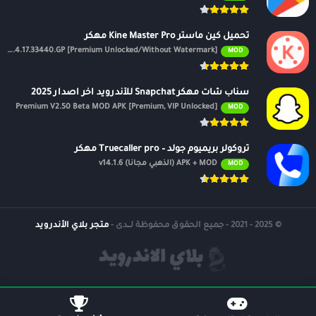
تحميل كين ماستر Kine Master Pro مهكر
APK v7.4.17.33440.GP [Premium Unlocked/Without Watermark]
MOD
سناب شات مهكر Snapchat للأندرويد اخر اصدار 2025
Premium V2.50 Beta MOD APK [Premium, VIP Unlocked]
MOD
تروكولر بريميوم جولد – Truecaller pro مهكر
APK + MOD (الذهبي مجانًا) v14.1.6
MOD
© 2025 - 2021 - جميع الحقوق محفوظة لــدى -
متجر بلاي الأندرويد