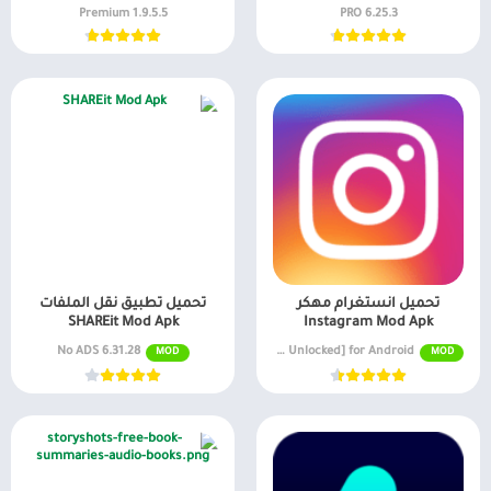
ألعاب موسيقى
السفر ومعلومات محلية
1.9.5.5 Premium
6.25.3 PRO
ألعاب أركيد
الصحة واللياقة البدنية
المحاكاة
الصور الفوتوغرافية
محاكاة
الطقس
الكتب والمراجع
المكتبات والعروض
التوضيحية
الموسيقى والصوتيات
تخصيص
ترفيه
تحميل انستغرام مهكر
تحميل تطبيق نقل الملفات
تسوق
SHAREit Mod Apk
Instagram Mod Apk
6.31.28 No ADS
v314.0.0.0.8 MOD APK [Pro Unlocked] for Android
MOD
MOD
تعارف
سيارات ومركبات
شؤون مالية
طب
نمط الحياة