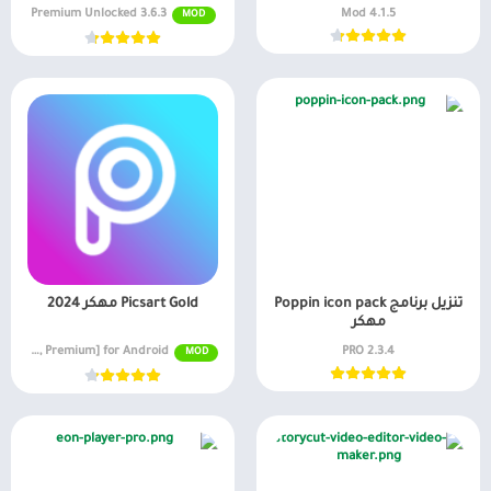
3.6.3 Premium Unlocked
4.1.5 Mod
MOD
تنزيل برنامج Poppin icon pack
Picsart Gold مهكر 2024
مهكر
v28.0 MOD APK [Full Pro, Premium] for Android
2.3.4 PRO
MOD