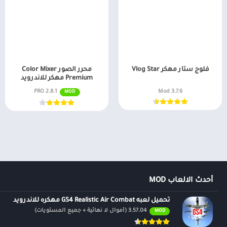
فلوج ستار مهكر Vlog Star
محرر الصور Color Mixer
Premium مهكر للاندرويد
2.8.1 PRO
3.7.6 Mod
MOD
أحدث الالعاب MOD
تحميل لعبه GS4 Realistic Air Combat مهكره للاندرويد
3.57.04 (أموال لا نهائية + جميع المستويات)
MOD