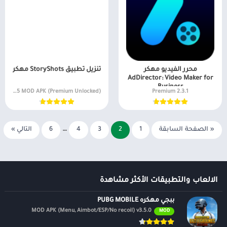
طعام ومشروب
كتب مصورة
محرر الفيديو مهكر
تنزيل تطبيق StoryShots مهكر
AdDirector: Video Maker for
Business
v2.8.25 MOD APK (Premium Unlocked)
2.3.1 Premium
« الصفحة السابقة
1
2
3
4
…
6
التالي »
الالعاب والتطبيقات الأكثر مشاهدة
ببجي مهكره PUBG MOBILE
MOD APK (Menu, Aimbot/ESP/No recoil) v3.5.0
MOD