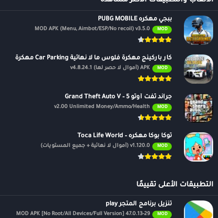
الالعاب والتطبيقات الأكثر مشاهدة
PicsArt Photo Editor هو أفضل تطبيق لتحرير الصور ومقاطع الفيديو
ببجي مهكره PUBG MOBILE
وتطبيق مجمّع على هاتفك. يوفر التطبيق الكثير من الملصقات والتأثيرات
MOD APK (Menu, Aimbot/ESP/No recoil) v3.5.0
MOD
للمستخدمين للاختيار والإنشاء بحرية وفقًا لتفضيلاتهم. قم بتنزيل التطبيق
وشارك صورك الجميلة على الشبكات الاجتماعية!
كار باركينج مهكرة فلوس ما لا نهائية Car Parking مهكرة
أدوات متميزة
APK (أموال لا حصر لها) v4.8.24.1
MOD
Picsart Premium APK – هو محرر الصور الوحيد الذي يتكون من أكثر من
جراند ثفت أوتو 5 – Grand Theft Auto V
3000 أداة تحرير من الأساسي إلى المتقدم. ستمنحك أدوات التحرير
v2.00 Unlimited Money/Ammo/Health
MOD
المختلفة مثل الحركة والقص الحر والإمالة والعديد من الأدوات الأخرى
تحكمًا كاملاً في التحرير.
توكا بوكا مهكره – Toca Life World
هناك بعض الأدوات المتميزة مثل مزيل الكائنات ومحرر الخلفية ، والتي يتم
v1.120.0 (أموال لا نهائية + جميع المستويات)
MOD
دفعها ولا يمكنك استخدامها إلا بعد شراء العضوية الذهبية. ولكن
باستخدام Picsart Premium APK Gold ، يمكنك استخدام هذه الأدوات بحرية
دون دفع فلس واحد.
التطبيقات الأعلى تقييمًا
تأثيرات غير محدودة
تنزيل برنامج المتجر play
47.0.13-29 MOD APK [No Root/All Devices/Full Version]
MOD