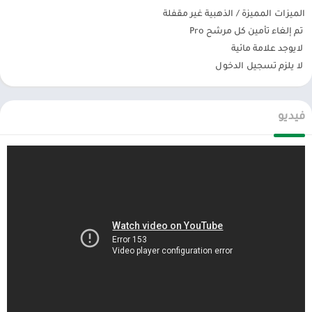
حاليًا ، أصبحت صورة مجمعة شائعة عندما يريد المستخدمون التعبير عن
الميزات المميزة / الذهبية غير مقفلة
قصتهم أو ببساطة يريدون أن تصبح الصورة أكثر تميزًا. تقدم PicsArt أداة
تم إلغاء تأمين كل مرشح Pro
احترافية لتجميع الصور تسمح للمستخدمين بمزج الصور المختلفة
لايوجد علامة مائية
بسهولة. بالإضافة إلى ذلك ، يوفر التطبيق العديد من الإطارات
لا يلزم تسجيل الدخول
للمستخدمين لإنشاء شخصياتهم والتعبير عنها.
تحرير الصور: إضافة تأثيرات ، واقتصاص الصور ، وتجميل ، وضبط
فيديو
لون البشرة ، وإضافة عوامل تصفية ، وإضافة نص ، …
يعد الاقتصاص وتغيير الحجم وضبط السطوع والتباين والتعرض والدفء
والتشبع كلها خيارات.
إلى جانب ذلك ، يوفر PicsArt Photo Editor أيضًا العديد من مرشحات الصور
الجميلة للمستخدمين للتعبير عن الغرض من الصورة. بالإضافة إلى ذلك ،
هناك أيضًا تأثيرات جمال مثل تصحيح لون البشرة ، وهي ميزة يمكنك
استخدامها يا رفاق. الأنثى المفضلة.
وفر أكثر من 3 ملايين ملصق لتحريرها بحرية
ستعمل هذه الملصقات على إضفاء الحيوية على صورتك وإضفاء السطوع