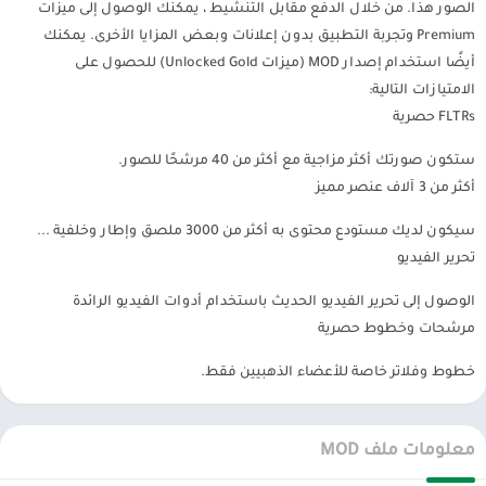
وحتى في الآونة الأخيرة ، يدعم هذا التطبيق أيضًا أجهزة الكمبيوتر التي تعمل
الصور هذا. من خلال الدفع مقابل التنشيط ، يمكنك الوصول إلى ميزات
بنظام Windows. ما عليك سوى الانتقال إلى متجر Google Play ويمكنك
Premium وتجربة التطبيق بدون إعلانات وبعض المزايا الأخرى. يمكنك
تنزيل تطبيق تحرير الصور هذا على جهازك. يحتوي PicsArt على العديد من
أيضًا استخدام إصدار MOD (ميزات Unlocked Gold) للحصول على
الإصدارات المختلفة ، وهو مناسب للعديد من طرازات الهواتف. إذا كنت
الامتيازات التالية:
تريد صورًا حادة ومثيرة للإعجاب ، فيجب عليك تخصيصها على جهاز متطور.
FLTRs حصرية
علاوة على ذلك ، فإن الصور الملتقطة من كاميرا عالية الجودة ، عند تحريرها ،
ستكون صورتك أكثر مزاجية مع أكثر من 40 مرشحًا للصور.
ستنتج صورًا ذات حدة وتأثيرات أفضل.
أكثر من 3 آلاف عنصر مميز
الميزات البارزة لـ عند تنزيل picsart مهكر
سيكون لديك مستودع محتوى به أكثر من 3000 ملصق وإطار وخلفية ...
تحرير الفيديو
يوجد حاليًا العديد من تطبيقات تحرير الصور ليختار المستخدمون من بينها.
ومع ذلك ، لا يزال PicsArt في القمة. هذا مفهوم تمامًا عندما يتفوق PicsArt
الوصول إلى تحرير الفيديو الحديث باستخدام أدوات الفيديو الرائدة
على التطبيقات الأخرى من حيث الميزات المقدمة للمستخدمين. قم بتنزيل
مرشحات وخطوط حصرية
تطبيق Picsart لتحرير الصور هذا ، وستتمكن من استخدام الميزات الرائعة
خطوط وفلاتر خاصة للأعضاء الذهبيين فقط.
التالية.
قم بإنشاء مجمعة من صور متعددة بسرعة ، مع مجموعة متنوعة
من إطارات الصور المجمعة للمستخدمين للاختيار من بينها
معلومات ملف MOD