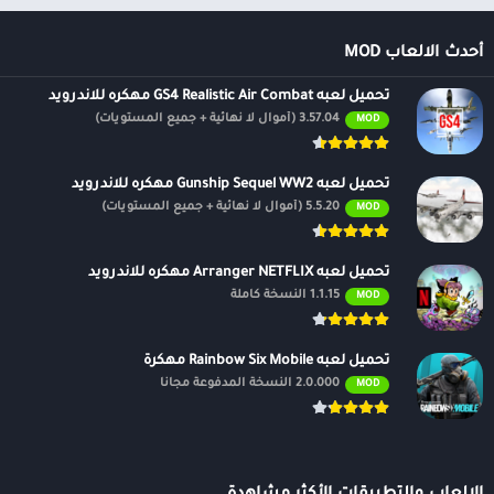
آخرين ، وسيقومون بتحريرها وإضافة عوامل تصفية … وإرسالها إليك مرة
أخرى ، وإنشاء محادثة مع صور مثيرة للاهتمام. بالإضافة إلى ذلك ، يمكنك
أحدث الالعاب MOD
تعديل صور أي شخص في العالم ويسمح لك بمشاركتها على Facebook و
تحميل لعبه GS4 Realistic Air Combat مهكره للاندرويد
Instagram و Twitter.
3.57.04 (أموال لا نهائية + جميع المستويات)
MOD
اصنع ملصقاتك
تحميل لعبه Gunship Sequel WW2 مهكره للاندرويد
هذه إحدى الميزات الخاصة لـ PicsArt ، حيث يمكن للمستخدمين إنشاء
5.5.20 (أموال لا نهائية + جميع المستويات)
MOD
ملصقاتهم بناءً على تفضيلاتهم. بالإضافة إلى ذلك ، يمكنك تعيين علامات
تصنيف لوصف ملصقاتك ومشاركة الملصقات مع مستخدمين آخرين.
تحميل لعبه Arranger NETFLIX مهكره للاندرويد
1.1.15 النسخة كاملة
MOD
ارسم الصور بالأدوات المتاحة بدون رسم ورق ،
فرش
تحميل لعبه Rainbow Six Mobile مهكرة
هذا هو وضع الرسم في PicsArt ، فقط اضغط على بدء الرسم ثم اختر حجم
2.0.000 النسخة المدفوعة مجانًا
MOD
الرسم والخلفية للرسم على تلك الخلفيات. اعتمادًا على تفضيلات وأغراض
الرسام ، سيكون لون الصورة مختلفًا ، وستساعدك إعدادات الألوان في
الحصول على المزيد من الخيارات في اختيار الألوان.