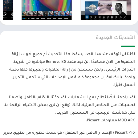
فإن PicsArt Photo Editor: Collage Maker & Photo Editor ليس أدنى من
ثراء التأثيرات ، فهو يسمح لك بتطبيق تأثيرات الصور للعرض الفوري.
ماذ يفعل تطبيق PicsArt Premium APK ؟
التحديثات الجديدة
بالنسبة للعديد من الأشخاص ، وخاصة الشباب ، يعد Picsart Photo &
Video Editor تطبيقًا ضروريًا على الهاتف. يحتوي تطبيق تحرير الصور
والفيديو هذا على عدد كبير من التنزيلات. يوفر التطبيق للمستخدمين ميزات
لكننا لن نتوقف عند هذا الحد. يسقط هذا التحديث أم جميع أدوات إزالة
لتخصيص الصور ومقاطع الفيديو وحفظ المنتجات على أجهزتهم أو
الخلفية! من الآن فصاعدًا ، لن تجد فقط Remove BG مباشرة في شريط
مشاركتها في المنتديات. يحتوي PicsArt أيضًا على متجر مؤثرات ضخمة مع
الأدوات الرئيسي ، ولكن ستتمكن من إزالة الخلفيات وتغييرها كلها دفعة
القدرة على ضبط الألوان وإضافة الملصقات والنصوص ومجموعة متنوعة
واحدة. بالإضافة إلى مجموعة كاملة من الإعدادات التي ستجعل التحرير
من الميزات الرائعة الأخرى.
أسهل كثيرًا.
تسمح لك أدوات التحرير المختلفة بتخصيص وإنشاء الأعمال الفنية.
لقد راجعنا أيضًا نظام دفع الإشعارات. لقد حدّثنا النظام بالكامل وأضفنا
ليست هناك حاجة لاستخدام Photoshop أو البرامج الأخرى المستهلكة
تحسينات على العناصر المرئية. لذلك توقع أن ترى بعض الأشياء الرائعة منا
للوقت. باستخدام PicsArt Mod APK ، يمكنك إنشاء صور فنية من خلال
على شاشتك الرئيسية في المستقبل القريب.
بضع خطوات بسيطة مباشرة على هاتفك.
MOD APK معلومات Picsart:
يدعم التطبيق حاليًا 3 أنظمة تشغيل iOS و Android و Windows Phone ،
Picsart Pro (الإصدار الذهبي غير المقفل) هو نسخة مطورة من تطبيق تحرير