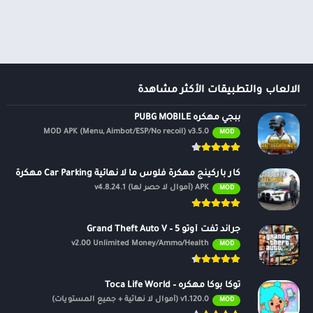
ألعاب موسيقى
السفر ومعلومات محلية
ألعاب أركيد
الصحة واللياقة البدنية
المحاكاة
الصور الفوتوغرافية
محاكاة
الطقس
الكتب والمراجع
الالعاب والتطبيقات الأكثر مشاهدة
المكتبات والعروض
ببجي مهكره PUBG MOBILE
التوضيحية
MOD APK (Menu, Aimbot/ESP/No recoil) v3.5.0
MOD
الموسيقى والصوتيات
تخصيص
كار باركينج مهكرة فلوس ما لا نهائية Car Parking مهكرة
ترفيه
APK (أموال لا حصر لها) v4.8.24.1
MOD
تسوق
تعارف
جراند ثفت أوتو 5 – Grand Theft Auto V
v2.00 Unlimited Money/Ammo/Health
MOD
سيارات ومركبات
شؤون مالية
توكا بوكا مهكره – Toca Life World
طب
v1.120.0 (أموال لا نهائية + جميع المستويات)
MOD
نمط الحياة