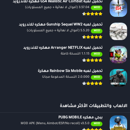
تحميل لعبه GS4 Realistic Air Combat مهكره للاندرويد
3.57.04 (أموال لا نهائية + جميع المستويات)
MOD
تحميل لعبه Gunship Sequel WW2 مهكره للاندرويد
5.5.20 (أموال لا نهائية + جميع المستويات)
MOD
تحميل لعبه Arranger NETFLIX مهكره للاندرويد
1.1.15 النسخة كاملة
MOD
تحميل لعبه Rainbow Six Mobile مهكرة
2.0.000 النسخة المدفوعة مجانًا
MOD
الالعاب والتطبيقات الأكثر مشاهدة
ببجي مهكره PUBG MOBILE
MOD APK (Menu, Aimbot/ESP/No recoil) v3.5.0
MOD