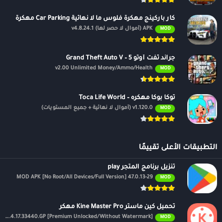
كار باركينج مهكرة فلوس ما لا نهائية Car Parking مهكرة
APK (أموال لا حصر لها) v4.8.24.1
MOD
جراند ثفت أوتو 5 – Grand Theft Auto V
v2.00 Unlimited Money/Ammo/Health
MOD
توكا بوكا مهكره – Toca Life World
v1.120.0 (أموال لا نهائية + جميع المستويات)
MOD
التطبيقات الأعلى تقييمًا
تنزيل برنامج المتجر play
47.0.13-29 MOD APK [No Root/All Devices/Full Version]
MOD
تحميل كين ماستر Kine Master Pro مهكر
APK v7.4.17.33440.GP [Premium Unlocked/Without Watermark]
MOD