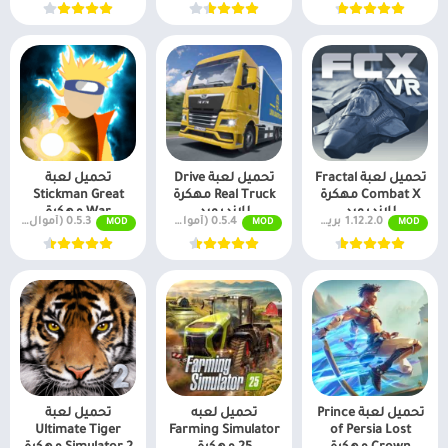
تحميل لعبة Fractal
تحميل لعبة Drive
تحميل لعبة
Combat X مهكرة
Real Truck مهكرة
Stickman Great
للاندرويد
للاندرويد
War مهكرة
1.12.2.0 بريميوم مفتوحة
0.5.4 (أموال لا نهائية + جميع المستويات)
0.5.3 (أموال لا نهائية + جميع المستويات)
MOD
MOD
MOD
للأندرويد
تحميل لعبة Prince
تحميل لعبه
تحميل لعبة
Ultimate Tiger
Farming Simulator
of Persia Lost
Crown مهكرة
25 مهكرة
Simulator 2 مهكرة