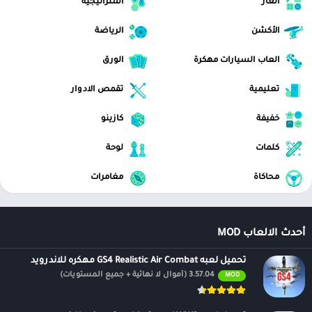
ألغاز
استراتيجية
الأكشن
الرياضة
العاب السيارات مهكرة
الورق
تعليمية
تقمص الادوار
خفيفة
كازينو
كلمات
لوحة
محاكاة
مغامرات
أحدث الالعاب MOD
تحميل لعبه GS4 Realistic Air Combat مهكره للاندرويد
3.57.04 (أموال لا نهائية + جميع المستويات)
MOD