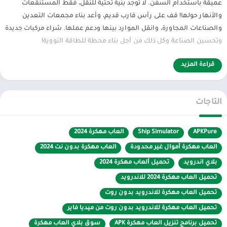
عميقة باستخدام السفن. لا توجد بنية تحتية للنقل، فقط المستنقعات
والأنهار حولها! قف على رأس قارب قديم، وأعد بناء مجمعات التعدين
والصناعات المجاورة، وانقل الموارد بينها ودعم عملها. شراء مركبات جديدة
وتحسين الصناعة وكل ذلك من أجل بناء محطة للطاقة النووية!
في لعبة محاكاة قبطان السفينة، عليك إكمال مهام تسليم البضائع: من
قراءة المزيد
الآلات ومواد البناء إلى معدات الصناعات الخفيفة والثقيلة. قم بترقية
أسطولك وتطوير مجمعات الإنتاج – يعد بناء محطة للطاقة النووية عملاً
صعبًا ومكلفًا للغاية!
التاجات
تحت تصرفك قائمة رائعة من السفن التي تم إعادة إنشائها وفقًا لرسومات
APKPure
Ship Simulator
العاب مهكرة 2024
حقيقية. أكمل الطرق متفاوتة الصعوبة واكسب المال لتجديد أسطولك
بسفن جديدة. قم بتعديل السفن للتعامل مع الطرق الصعبة وكسب
العاب مهكرة أموال غير محدودة
العاب مهكرة بدون نت 2024
المزيد من المال. اكتشف أسطول المركبات بأكمله: من سفينة القطر
بلاي اندرويد
تحميل ألعاب مهكرة 2024
القديمة إلى أشهر السفن في القرن العشرين!
تحميل العاب مهكرة 2024 للاندرويد
ميزات اللعبة Ship Simulator :
تحميل العاب مهكرة للاندرويد بدون روت
تحميل العاب مهكرة للاندرويد بدون روت من ميديا فاير
– إدارة السفن المتقدمة
تحميل برنامج تنزيل العاب مهكرة APK
سوق بلاي العاب مهكرة