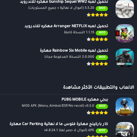
تحميل لعبه Gunship Sequel WW2 مهكره للاندرويد
5.5.20 (أموال لا نهائية + جميع المستويات)
MOD
تحميل لعبه Arranger NETFLIX مهكره للاندرويد
1.1.15 النسخة كاملة
MOD
تحميل لعبه Rainbow Six Mobile مهكرة
2.0.000 النسخة المدفوعة مجانًا
MOD
الالعاب والتطبيقات الأكثر مشاهدة
ببجي مهكره PUBG MOBILE
MOD APK (Menu, Aimbot/ESP/No recoil) v3.5.0
MOD
كار باركينج مهكرة فلوس ما لا نهائية Car Parking مهكرة
APK (أموال لا حصر لها) v4.8.24.1
MOD