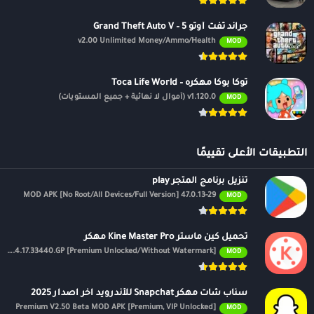
جراند ثفت أوتو 5 – Grand Theft Auto V
v2.00 Unlimited Money/Ammo/Health
MOD
توكا بوكا مهكره – Toca Life World
v1.120.0 (أموال لا نهائية + جميع المستويات)
MOD
التطبيقات الأعلى تقييمًا
تنزيل برنامج المتجر play
47.0.13-29 MOD APK [No Root/All Devices/Full Version]
MOD
تحميل كين ماستر Kine Master Pro مهكر
APK v7.4.17.33440.GP [Premium Unlocked/Without Watermark]
MOD
سناب شات مهكر Snapchat للأندرويد اخر اصدار 2025
Premium V2.50 Beta MOD APK [Premium, VIP Unlocked]
MOD