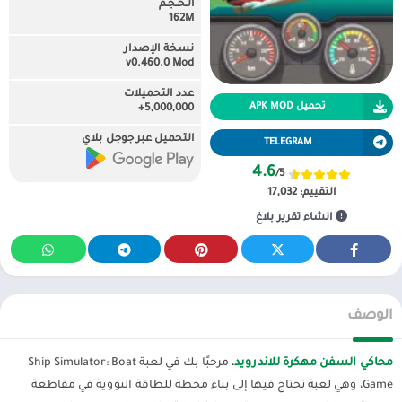
الـحـجـم
162M
نسخة الإصدار
v0.460.0 Mod
عدد التحميلات
تحميل APK MOD
5,000,000+
التحميل عبر جوجل بلاي
TELEGRAM
4.6
/5
التقييم:
17,032
انشاء تقرير بلاغ
الوصف
محاكي السفن مهكرة للاندرويد
، مرحبًا بك في لعبة Ship Simulator: Boat
Game، وهي لعبة تحتاج فيها إلى بناء محطة للطاقة النووية في مقاطعة