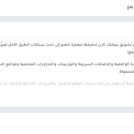
ألعاب موسيقى
السفر ومعلومات محلية
بلاغ
ألعاب أركيد
الصحة واللياقة البدنية
المحاكاة
الصور الفوتوغرافية
محاكاة
الطقس
الكتب والمراجع
ر تشويق يمكنك الان تحميلها مهكرة انضم إلى حدث سباقات الطرق الأكثر تميزًا
المكتبات والعروض
التوضيحية
فع!
الموسيقى والصوتيات
دة الواقعية والإضافات السريعة والتوربينات والتجاوزات الملحمية ومواقع ال
تخصيص
لمحمولة.
ترفيه
أسطول من كلاسيكيات العالم الحقيقي والسيارات الخارقة الرائعة ، ثم شق طريقك إل
تسوق
الخارقة والكلاسيكيات المخصصة
تعارف
سيارات ومركبات
حلام مخصصة بالكامل
شؤون مالية
قين في العالم وجهاً لوجه
طب
ة في السوق والعملات الأجنبية
نمط الحياة