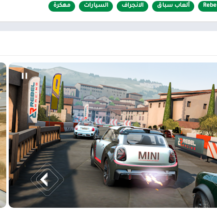
Rebe
ألعاب سباق
الانجراف
السيارات
مهكرة
طعام ومشروب
الحقيقية المرخصة
كتب مصورة
لملحمية
!.
الان عبر موقعنا PlaYalandroiD متجر بلاي ، android store ي
ر العاب مهكرة.