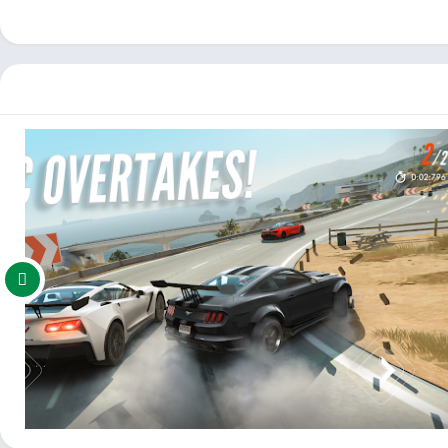
مكنكم تحميل العاب مهكرة ، تطبيقات اندرويد بريميوم ، مجاناً يتم مراجعة الألعاب والبرامج وتحديثات مستمرة