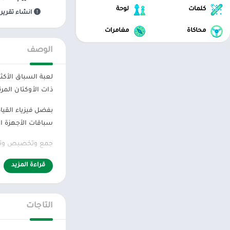
كلمات
لوحة
انشاء تقرير 
محاكاة
مغامرات
الوصف
لعبة السباق الأكث
ذات الأوكتان المرت
بفضل فيزياء القيا
سباقات الأجهزة ا
جمع وتخصيص وترقية 
– تملك السيارات 
قراءة المزيد
– إنشاء سيارات أ
التاجات
– واجه أفضل السائ
– الرسومات الرائد