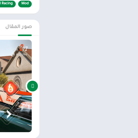
l Racing
Mod
– سيارات السباق 
– تجربة اللحظات ا
صور المقال
الهروب من السحب
اول بأول على، متج