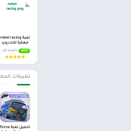
لعبة rebel racing
مهكرة للاندرويد
(أعداء الذكاء الاصطناعي/المجمدون) v26.00.18588
MOD
تطبيقات المطو
تحميل لعبة Forza