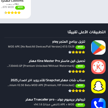
Customs مهكرة
للأندرويد
v7.0.14670 MOD (أموال غير محدودة) APK مجانًا
MOD
التطبيقات الأعلى تقييمًا
تنزيل برنامج المتجر play
47.0.13-29 MOD APK [No Root/All Devices/Full Version]
MOD
تحميل كين ماستر Kine Master Pro مهكر
APK v7.4.17.33440.GP [Premium Unlocked/Without Watermark]
MOD
سناب شات مهكر Snapchat للأندرويد اخر اصدار 2025
Premium V2.50 Beta MOD APK [Premium, VIP Unlocked]
MOD
تروكولر بريميوم جولد – Truecaller pro مهكر
APK + MOD (الذهبي مجانًا) v14.1.6
MOD