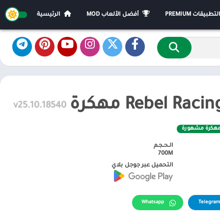
يقات PREMIUM
أفضل الألعاب MOD
الرئيسية
v25.10.18540
مهكرة مشهورة
الـحـجـم
700M
التحميل عبر جوجل بلاي
Whatsapp
Telegram