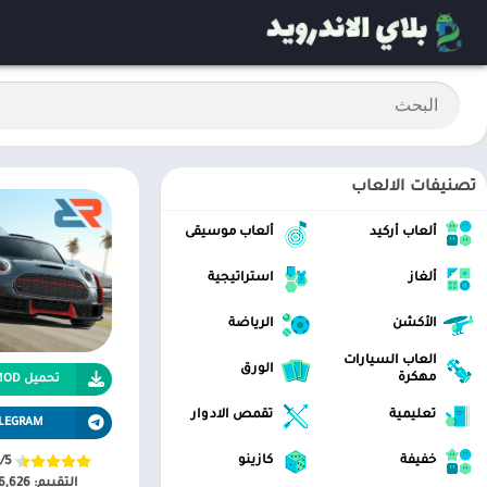
تصنيفات الالعاب
ألعاب أركيد
ألعاب موسيقى
ألغاز
استراتيجية
الأكشن
الرياضة
العاب السيارات
الورق
مهكرة
تحميل APK MOD
تعليمية
تقمص الادوار
LEGRAM
خفيفة
كازينو
/5
التقييم:
6,626