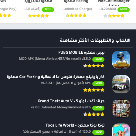
NASCAR Manager
Racing مهكره
مهكرة للاندرويد
ives
مهكرة
MOD APK v29.00.204800 مكافآت مجانية
v1.10.03 Mod (Cash/Unlimited Charge)
(أعداء الذكاء الاصطناعي/المجمدون) v26.00.18588
MOD
MOD
الالعاب والتطبيقات الأكثر مشاهدة
ببجي مهكره PUBG MOBILE
MOD APK (Menu, Aimbot/ESP/No recoil) v3.5.0
MOD
كار باركينج مهكرة فلوس ما لا نهائية Car Parking مهكرة
APK (أموال لا حصر لها) v4.8.24.1
MOD
جراند ثفت أوتو 5 – Grand Theft Auto V
v2.00 Unlimited Money/Ammo/Health
MOD
توكا بوكا مهكره – Toca Life World
v1.120.0 (أموال لا نهائية + جميع المستويات)
MOD