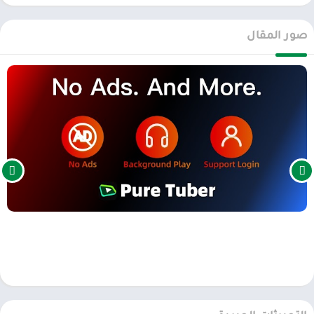
يتيح للمستخدمين من جميع أنحاء العالم استخدامه مجانًا من محرر Pure
Tuber Studio. على الرغم من كونه المنتج الأول ، إلا أن Pure Tuber تلقت
صور المقال
العديد من الإنجازات البارزة. يحقق عادةً أكثر من 50 مليون عملية تثبيت
بالإضافة إلى 4.7 / 5 تقييمات من أكثر من 1.5 مليون مستخدم حول العالم.
يحظى تطبيق Pure Tuber بواجهة بسيطة للغاية. عند فتحك للتطبيق، فإنه
سيذكرك بالكثير من منصات الفيديو، مما يعني بأنك لن تواجه أدنى مشكل
في تصفحها. وتبقى أهم ميزة في هذا التطبيق أنه يسمح لك بالتسجيل
وتسجيل الدخول، مما يسهل عليك العثور على الفيديوهات التي ترغب فيها.
Pure Tuber بديل رائع من أجلك لتعمل على تحميله والاستمتاع بفيديوهاتك
المفضلة، حتى عندما لا تكون مرتبطا بالإنترنت.
المميزات في برنامج Pure Tuber :
– منع جميع إعلانات الفيديو
– لا حاجة لتثبيت المكونات الإضافية الأخرى ، مثل microG ، Manager
– الحد الأقصى لدقة مقاطع الفيديو Advanced Tube النشطة افتراضيًا