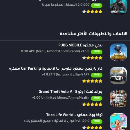
2.0.000 النسخة المدفوعة مجانًا
MOD
الالعاب والتطبيقات الأكثر مشاهدة
ببجي مهكره PUBG MOBILE
MOD APK (Menu, Aimbot/ESP/No recoil) v3.5.0
MOD
كار باركينج مهكرة فلوس ما لا نهائية Car Parking مهكرة
APK (أموال لا حصر لها) v4.8.24.1
MOD
جراند ثفت أوتو 5 – Grand Theft Auto V
v2.00 Unlimited Money/Ammo/Health
MOD
توكا بوكا مهكره – Toca Life World
v1.120.0 (أموال لا نهائية + جميع المستويات)
MOD