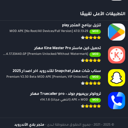
التطبيقات الأعلى تقييمًا
تنزيل برنامج المتجر play
47.0.13-29 MOD APK [No Root/All Devices/Full Version]
MOD
تحميل كين ماستر Kine Master Pro مهكر
APK v7.4.17.33440.GP [Premium Unlocked/Without Watermark]
MOD
سناب شات مهكر Snapchat للأندرويد اخر اصدار 2025
Premium V2.50 Beta MOD APK [Premium, VIP Unlocked]
MOD
تروكولر بريميوم جولد – Truecaller pro مهكر
APK + MOD (الذهبي مجانًا) v14.1.6
MOD
© 2025 - 2021 - جميع الحقوق محفوظة لــدى -
متجر بلاي الأندرويد