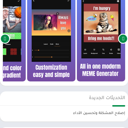
الاحتمالات لا حصر لها عندما يتعلق الأمر بإنشاء GIF MEME وVideo MEME
الخاصين بك. بدءًا من مراجع الثقافة الشعبية وحتى النكات الداخلية مع
الأصدقاء، يوفر تطبيقنا جميع الأدوات التي تحتاجها لإضفاء الحيوية على
أفكارك. سواء كنت منشئ محتوى، أو مؤثرًا على وسائل التواصل الاجتماعي،
أو تبحث فقط عن طريقة ممتعة للتعبير عن نفسك، فإن تطبيق مولد MEME
الخاص بنا يحتوي على كل ما تحتاجه لإنشاء أفضل الميمات وأكثرها تسلية
حتى الآن.
تطبيق منشئ MEME، الميزات الرئيسية لصانع
MEME:
+ تصدير GIF ميمي
+ تصدير الفيديو ميمي
التحديثات الجديدة
+ دعم جميع التخطيطات الحديثة
إصلاح المشكلة وتحسين الأداء
+ لون خلفية جميل ونمط وتدرج