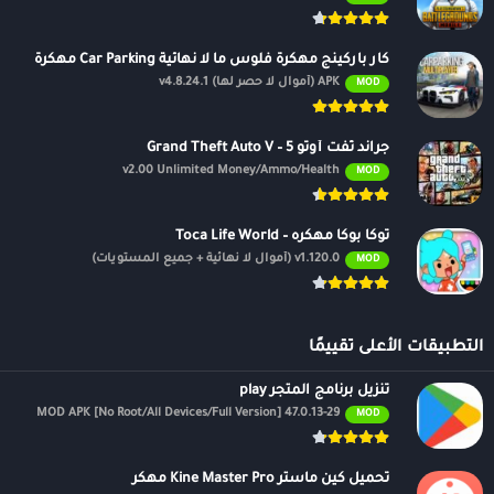
كار باركينج مهكرة فلوس ما لا نهائية Car Parking مهكرة
APK (أموال لا حصر لها) v4.8.24.1
MOD
جراند ثفت أوتو 5 – Grand Theft Auto V
v2.00 Unlimited Money/Ammo/Health
MOD
توكا بوكا مهكره – Toca Life World
v1.120.0 (أموال لا نهائية + جميع المستويات)
MOD
التطبيقات الأعلى تقييمًا
تنزيل برنامج المتجر play
47.0.13-29 MOD APK [No Root/All Devices/Full Version]
MOD
تحميل كين ماستر Kine Master Pro مهكر