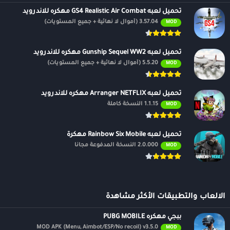
تحميل لعبه GS4 Realistic Air Combat مهكره للاندرويد
يدعم أندرويد
3.57.04 (أموال لا نهائية + جميع المستويات)
MOD
{4.0 و UP}
تحميل لعبه Gunship Sequel WW2 مهكره للاندرويد
نسخة اندرويد المدعومة:-
5.5.20 (أموال لا نهائية + جميع المستويات)
MOD
جيلي بين (4.1-4.3.1) – كيت كات (4.4-4.4.4) – لولي بوب (5.0-5.0.2) – نسيم
عليل (6.0 – 6.0.1) – نوغة (7.0 – 7.1.1) – أوريو (8.0- 8.1) – Pie (9.0) – Android
تحميل لعبه Arranger NETFLIX مهكره للاندرويد
10 – Android 11
1.1.15 النسخة كاملة
MOD
الان عبر موقعنا PlaYalandroiD متجر بلاي ، android store يمكنكم تحميل
تحميل لعبه Rainbow Six Mobile مهكرة
العاب مهكرة ،
تطبيقات اندرويد
بريميوم ، مجاناً يتم مراجعة الألعاب
2.0.000 النسخة المدفوعة مجانًا
MOD
والبرامج وتحديثات مستمرة اول بأول على، متجر العاب مهكرة.
الالعاب والتطبيقات الأكثر مشاهدة
ببجي مهكره PUBG MOBILE
MOD APK (Menu, Aimbot/ESP/No recoil) v3.5.0
MOD