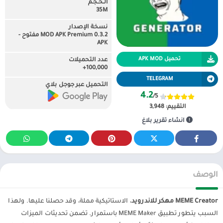
الـحـجـم
35M
نسخة الإصدار
0.3.2 MOD APK Premium مفتوح -
APK
تحميل APK MOD
عدد التحميلات
100,000+
TELEGRAM
التحميل عبر جوجل بلاي
4.2
/5
التقييم:
3,948
انشاء تقرير بلاغ
الوصف
MEME Creator مهكر للاندرويد
، الاستاتيكية مملة، وقد حصلنا عليها. ولهذا
السبب يتطور تطبيق MEME Maker باستمرار. تضمن تحديثات الميزات