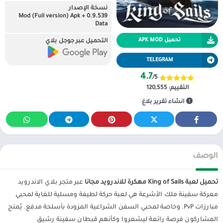
نسخة الإصدار
0.9.539 Mod (Full version) Apk +
Data
تحميل APK MOD
التحميل عبر جوجل بلاي
TELEGRAM
4.7
/5
التقييم:
120,555
انشاء تقرير بلاغ
الوصف
تحميل لعبة King of Sails مهكرة للاندرويد مجانا
عبر متجر بلاي الاندرويد
معركة سفينة ملك الأشرعة هي لعبة حركة لطيفة ومسلية للغاية لمحبي
مبارزات PvP. وخاصة لمحبي السفن الشراعية المزودة بأسلحة مدفع. يُمنح
المشاركون فرصة رائعة ليشعروا وكأنهم قبطان سفينة رشيق