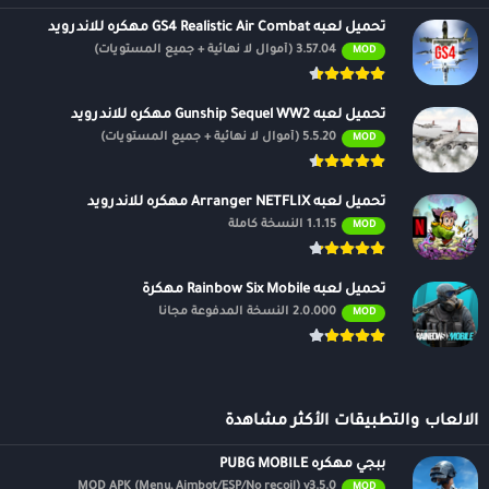
تحميل لعبه GS4 Realistic Air Combat مهكره للاندرويد
3.57.04 (أموال لا نهائية + جميع المستويات)
MOD
تحميل لعبه Gunship Sequel WW2 مهكره للاندرويد
5.5.20 (أموال لا نهائية + جميع المستويات)
MOD
تحميل لعبه Arranger NETFLIX مهكره للاندرويد
1.1.15 النسخة كاملة
MOD
تحميل لعبه Rainbow Six Mobile مهكرة
2.0.000 النسخة المدفوعة مجانًا
MOD
الالعاب والتطبيقات الأكثر مشاهدة
ببجي مهكره PUBG MOBILE
MOD APK (Menu, Aimbot/ESP/No recoil) v3.5.0
MOD