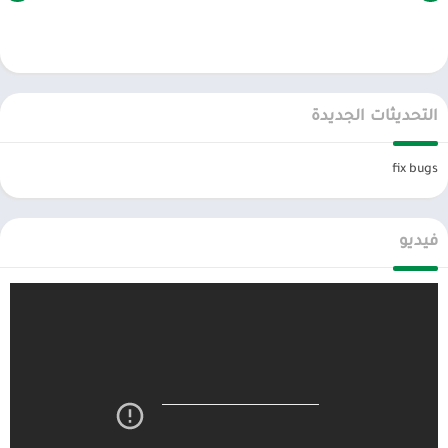
تنافس ضد لاعبين من جميع أنحاء العالم للحصول على مكان في القمة!
رسومات مذهلة
: سفن مفصلة وخرائط جميلة!
ضوابط للتخصيص بسيطة وبديهية! ارفع أو أنزل الأشرعة من أجل
السيطرة الكاملة على سفينتك!
التحديثات الجديدة
الان عبر موقعنا PlaYalandroiD متجر بلاي الاندرويد ، android store يمكنكم
fix bugs
تحميل العاب مهكرة ، تطبيقات اندرويد بريميوم ، مجاناً يتم مراجعة الألعاب
والبرامج وتحديثات مستمرة اول بأول.
فيديو