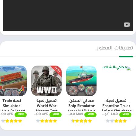
تطبيقات المطور
تحميل لعبة
محاكي السفن
تحميل لعبة
لعبة Train
Simulator
World War
Ship Simulator
Frontline Truck
Simulator مهكرة
مهكرة للاندرويد
Heroes Test
Railroad مهكرة
1.8.0 أموال غير محدودة
v0.460.0 Mod
v1.44.0-beta1 MOD APK [أموال غير محدودة]
v0.2.91 MOD APK (أموال غير محدودة/مخططات)
MOD
MOD
MOD
MOD
للاندرويد
مهكرة للاندرويد