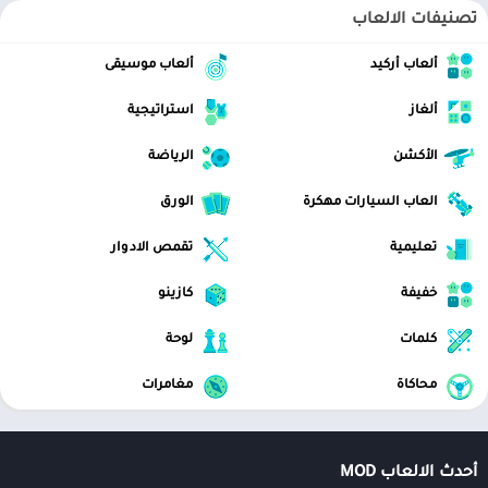
تصنيفات الالعاب
ألعاب أركيد
ألعاب موسيقى
ألغاز
استراتيجية
الأكشن
الرياضة
العاب السيارات مهكرة
الورق
تعليمية
تقمص الادوار
خفيفة
كازينو
كلمات
لوحة
محاكاة
مغامرات
أحدث الالعاب MOD