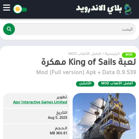
الرئيسية
/
أفضل الألعاب MOD
MOD
لعبة King of Sails مهكرة
0.9.539 Mod (Full version) Apk + Data
أفضل الألعاب MOD
الأكشن
تطوير
Azur Interactive Games Limited
التاريخ
Aug 5, 2023
الـحـجـم
360.61 MB