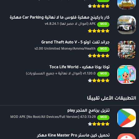
كار باركينج مهكرة فلوس ما لا نهائية Car Parking مهكرة
APK (أموال لا حصر لها) v4.8.24.1
MOD
جراند ثفت أوتو 5 – Grand Theft Auto V
v2.00 Unlimited Money/Ammo/Health
MOD
توكا بوكا مهكره – Toca Life World
v1.120.0 (أموال لا نهائية + جميع المستويات)
MOD
التطبيقات الأعلى تقييمًا
تنزيل برنامج المتجر play
47.0.13-29 MOD APK [No Root/All Devices/Full Version]
MOD
تحميل كين ماستر Kine Master Pro مهكر