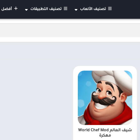
تصنيف الألعاب
تصنيف التطبيقات
أفضل التطب
الأكشن
أعمال
استراتيجية
الأدوات
العاب السيارات مهكرة
الإنتاجية
ألغاز
الاتصال
الرياضة
التعليم
الورق
الجمال
تعليمية
تصميم فني
لوحة
أدوات الفيديو
تقمص الادوار
الأحداث
كلمات
الأخبار والمجلات
كازينو
الأهل والأطفال
مغامرات
التواصل الاجتماعي
شيف العالم World Chef Mod
خفيفة
الخرائط والتنقل
مهكرة