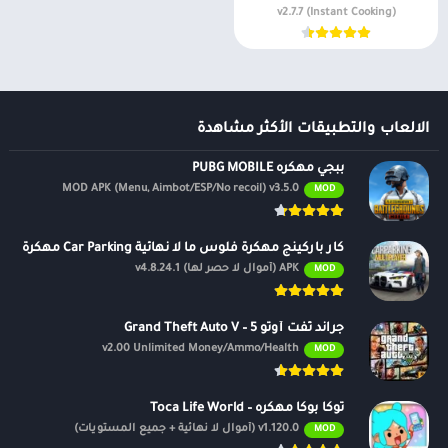
ألعاب موسيقى
السفر ومعلومات محلية
(Instant Cooking) v2.7.7
ألعاب أركيد
الصحة واللياقة البدنية
المحاكاة
الصور الفوتوغرافية
محاكاة
الطقس
الكتب والمراجع
الالعاب والتطبيقات الأكثر مشاهدة
المكتبات والعروض
ببجي مهكره PUBG MOBILE
التوضيحية
MOD APK (Menu, Aimbot/ESP/No recoil) v3.5.0
MOD
الموسيقى والصوتيات
تخصيص
كار باركينج مهكرة فلوس ما لا نهائية Car Parking مهكرة
ترفيه
APK (أموال لا حصر لها) v4.8.24.1
MOD
تسوق
تعارف
جراند ثفت أوتو 5 – Grand Theft Auto V
v2.00 Unlimited Money/Ammo/Health
MOD
سيارات ومركبات
شؤون مالية
توكا بوكا مهكره – Toca Life World
طب
v1.120.0 (أموال لا نهائية + جميع المستويات)
MOD
نمط الحياة