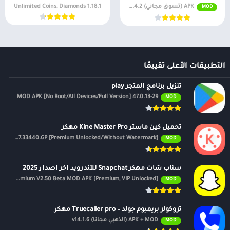
APK (تسوق مجاني) v6.4.2
1.18.1 Unlimited Coins, Diamonds
MOD
التطبيقات الأعلى تقييمًا
تنزيل برنامج المتجر play
47.0.13-29 MOD APK [No Root/All Devices/Full Version]
MOD
تحميل كين ماستر Kine Master Pro مهكر
APK v7.4.17.33440.GP [Premium Unlocked/Without Watermark]
MOD
سناب شات مهكر Snapchat للأندرويد اخر اصدار 2025
Premium V2.50 Beta MOD APK [Premium, VIP Unlocked]
MOD
تروكولر بريميوم جولد – Truecaller pro مهكر
APK + MOD (الذهبي مجانًا) v14.1.6
MOD