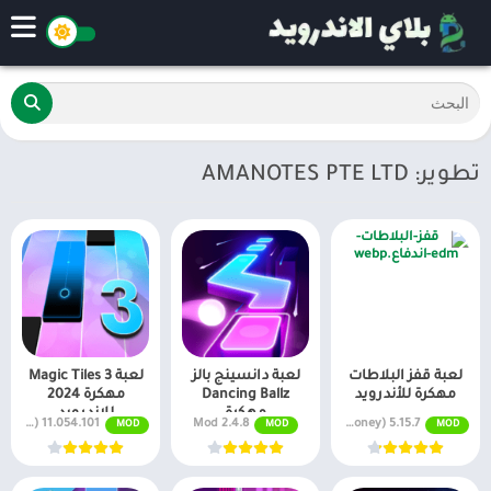
تطوير: AMANOTES PTE LTD
لعبة قفز البلاطات
لعبة دانسينج بالز
لعبة Magic Tiles 3
مهكرة للأندرويد
Dancing Ballz
مهكرة 2024
مهكرة
للاندرويد
11.054.101 MOD APK (Money, VIP Support, No Ads)
2.4.8 Mod
5.15.7 Mod (Unlimited Money)
MOD
MOD
MOD