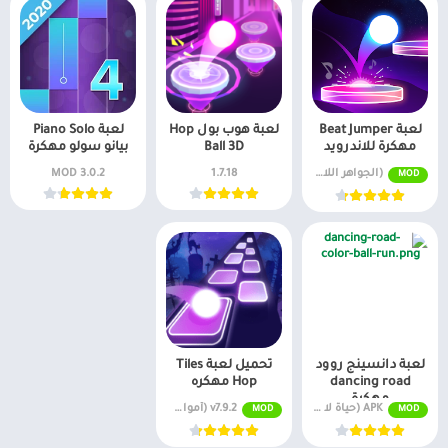
لعبة Beat Jumper
لعبة هوب بول Hop
لعبة Piano Solo
مهكرة للاندرويد
Ball 3D
بيانو سولو مهكرة
(الجواهر اللانهائية) v2.8.2
1.7.18
3.0.2 MOD
MOD
لعبة دانسينج روود
تحميل لعبة Tiles
dancing road
Hop مهكره
مهكرة
APK (حياة لا حصر لها/أموال) v2.6.3
v7.9.2 (أموال غير محدودة)
MOD
MOD