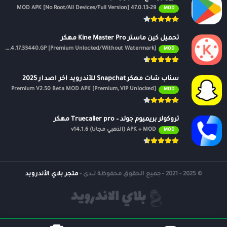
47.0.13-29 MOD APK [No Root/All Devices/Full Version]
MOD
تحميل كين ماستر Kine Master Pro مهكر
APK v7.4.17.33440.GP [Premium Unlocked/Without Watermark]
MOD
سناب شات مهكر Snapchat للأندرويد اخر اصدار 2025
Premium V2.50 Beta MOD APK [Premium, VIP Unlocked]
MOD
تروكولر بريميوم جولد – Truecaller pro مهكر
APK + MOD (الذهبي مجانًا) v14.1.6
MOD
© 2025 - 2021 - جميع الحقوق محفوظة لــدى -
متجر بلاي الأندرويد