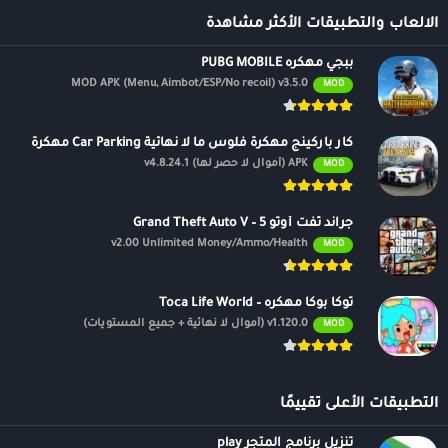
الالعاب والتطبيقات الأكثر مشاهدة
ببجي مهكره PUBG MOBILE
MOD APK (Menu, Aimbot/ESP/No recoil) v3.5.0
MOD
كار باركينج مهكرة فلوس ما لا نهائية Car Parking مهكرة
APK (أموال لا حصر لها) v4.8.24.1
MOD
جراند ثفت أوتو 5 – Grand Theft Auto V
v2.00 Unlimited Money/Ammo/Health
MOD
توكا بوكا مهكره – Toca Life World
v1.120.0 (أموال لا نهائية + جميع المستويات)
MOD
التطبيقات الأعلى تقييمًا
تنزيل برنامج المتجر play