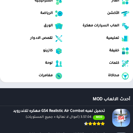
ألغاز
استراتيجية
الأكشن
الرياضة
العاب السيارات مهكرة
الورق
تعليمية
تقمص الادوار
خفيفة
كازينو
كلمات
لوحة
محاكاة
مغامرات
أحدث الالعاب MOD
تحميل لعبه GS4 Realistic Air Combat مهكره للاندرويد
3.57.04 (أموال لا نهائية + جميع المستويات)
MOD