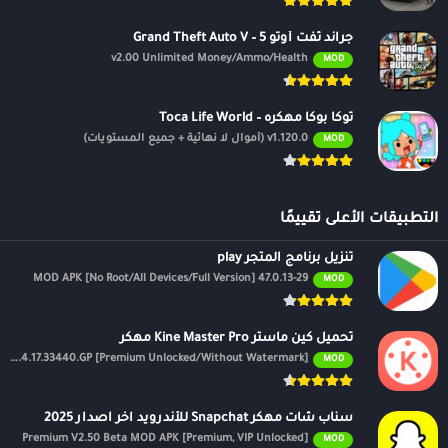
جراند ثفت أوتو 5 – Grand Theft Auto V
v2.00 Unlimited Money/Ammo/Health
MOD
توكا بوكا مهكره – Toca Life World
v1.120.0 (أموال لا نهائية + جميع المستويات)
MOD
التطبيقات الأعلى تقييمًا
تنزيل برنامج المتجر play
47.0.13-29 MOD APK [No Root/All Devices/Full Version]
MOD
تحميل كين ماستر Kine Master Pro مهكر
APK v7.4.17.33440.GP [Premium Unlocked/Without Watermark]
MOD
سناب شات مهكر Snapchat للأندرويد اخر اصدار 2025
Premium V2.50 Beta MOD APK [Premium, VIP Unlocked]
MOD