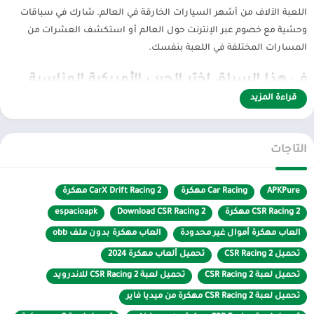
اللعبة الآلاف من أشهر السيارات الخارقة في العالم. شارك في سباقات
وحشية مع خصوم عبر الإنترنت حول العالم أو استكشف العشرات من
المسارات المختلفة في اللعبة بنفسك.
في هذا السباق اختر الحرب الأمريكية المناسبة
قراءة المزيد
في هذا السباق الثاني من CSR ، يرى اللاعبون ميزات جديدة حول كيفية
تشكيل وبناء صورتهم الخاصة. هذه النقاط الجديدة هي التي ركز عليها
مطورو اللعبة وطوروها لفترة طويلة ، والآن يتم الانتهاء منها وإصدارها
التاجات
للاعبين في المظهر المثالي. انغمس في سباقات المعجزات التي تضم
أفراحًا وأحزانًا ، وندمًا مختلطًا ، وكل ذلك في إيقاع واحد.
APKPure
Car Racing مهكرة
CarX Drift Racing 2 مهكرة
سيمتلك اللاعبون سلسلة من أفضل السيارات على مستوى العالم مع
CSR Racing 2 مهكرة
Download CSR Racing 2
espacioapk
مئات سيارات السباق من مختلف البلدان. يجتمعون هنا بهدف مشروع
العاب مهكرة أموال غير محدودة
العاب مهكرة بدون ملف obb
وهو خدمة أمتعتك للتغلب على كل سباق مهم في العالم. اعتمادًا على كل
تحميل CSR Racing 2
تحميل ألعاب مهكرة 2024
حالة ، اعتمادًا على احتياجاتك ، يجب أن تفكر في اختيار السيارة الأنسب.
تحميل لعبة CSR Racing 2
تحميل لعبة CSR Racing 2 للاندرويد
ستجلب كل سيارة مستواك لقهر طريق النجاح.
تحميل لعبة CSR Racing 2 مهكرة من ميديا فاير
منافسة نارية من خلال كل جولة