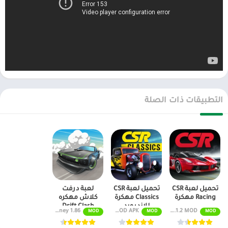
صعبة.
مع وضع AR ، قد تحصل على تجربة مركبة واقعية. جرب ما يشبه أن تكون
خلف عجلة القيادة في إحدى سيارات سباقات السيارات هذه في هذه
الألعاب المجانية لنظام Android.
تتوفر ألعاب السيارات عبر الإنترنت حيث يمكنك تخصيص عجلاتك
الساخنة ، وسباقها على مضمار ضد لاعبين آخرين ، وإظهار من هو أفضل
سائق سيارة رياضية في العالم.
لا توجد حدود للتخصيص ثلاثي الأبعاد لهذه المركبات المذهلة ؛ مع
التطبيقات ذات الصلة
مجموعة متنوعة من الطلاء ، والنيترو ، والعجلات ، وملاقط المكابح ،
وخيارات التوربو ، يمكنك إنشاء سيارة سباق انجراف متمردة مخيفة أو
سيارة هزلية.
الان عبر موقعنا PlaYalandroiD متجر بلاي الاندرويد ، android store يمكنكم
تحميل العاب مهكرة
، تطبيقات اندرويد بريميوم ، مجاناً يتم مراجعة الألعاب
والبرامج وتحديثات مستمرة اول بأول.
تحميل لعبة CSR
تحميل لعبة CSR
لعبة درفت
Racing مهكرة
Classics مهكرة
كلاش مهكره
للاندرويد
Drift Clash
CSR Racing v5.1.2 MOD (مشتريات مجانية) APK مجانًا
MOD APK (أموال غير محدودة) 3.1.3
1.86 Unlimited Money
MOD
MOD
MOD
Online