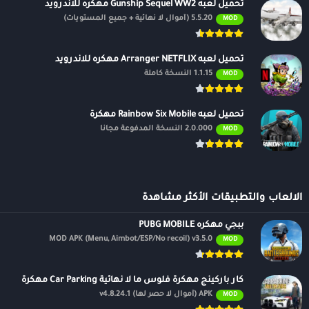
تحميل لعبه Gunship Sequel WW2 مهكره للاندرويد
5.5.20 (أموال لا نهائية + جميع المستويات)
MOD
تحميل لعبه Arranger NETFLIX مهكره للاندرويد
1.1.15 النسخة كاملة
MOD
تحميل لعبه Rainbow Six Mobile مهكرة
2.0.000 النسخة المدفوعة مجانًا
MOD
الالعاب والتطبيقات الأكثر مشاهدة
ببجي مهكره PUBG MOBILE
MOD APK (Menu, Aimbot/ESP/No recoil) v3.5.0
MOD
كار باركينج مهكرة فلوس ما لا نهائية Car Parking مهكرة
APK (أموال لا حصر لها) v4.8.24.1
MOD