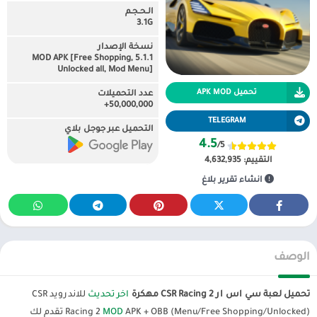
الـحـجـم
3.1G
نسخة الإصدار
5.1.1 MOD APK [Free Shopping,
Unlocked all, Mod Menu]
تحميل APK MOD
عدد التحميلات
50,000,000+
TELEGRAM
التحميل عبر جوجل بلاي
4.5
/5
التقييم:
4,632,935
انشاء تقرير بلاغ
الوصف
تحميل لعبة سي اس ار CSR Racing 2 مهكرة
اخر تحديث
للاندرويد CSR
MOD
Racing 2
APK + OBB (Menu/Free Shopping/Unlocked) تقدم لك