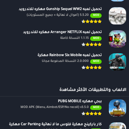
تحميل لعبه Gunship Sequel WW2 مهكره للاندرويد
5.5.20 (أموال لا نهائية + جميع المستويات)
MOD
تحميل لعبه Arranger NETFLIX مهكره للاندرويد
1.1.15 النسخة كاملة
MOD
تحميل لعبه Rainbow Six Mobile مهكرة
2.0.000 النسخة المدفوعة مجانًا
MOD
الالعاب والتطبيقات الأكثر مشاهدة
ببجي مهكره PUBG MOBILE
MOD APK (Menu, Aimbot/ESP/No recoil) v3.5.0
MOD
كار باركينج مهكرة فلوس ما لا نهائية Car Parking مهكرة