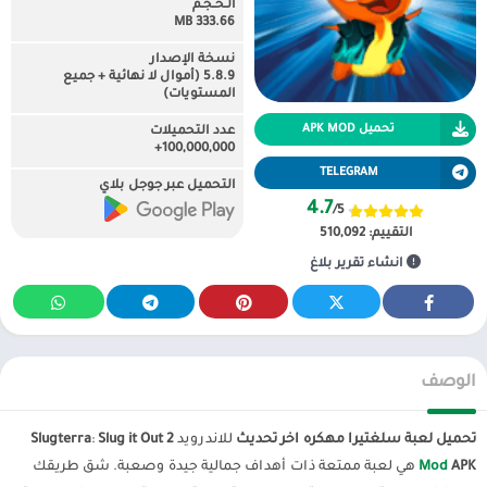
الـحـجـم
333.66 MB
نسخة الإصدار
5.8.9 (أموال لا نهائية + جميع
المستويات)
تحميل APK MOD
عدد التحميلات
100,000,000+
TELEGRAM
التحميل عبر جوجل بلاي
4.7
/5
التقييم:
510,092
انشاء تقرير بلاغ
الوصف
تحميل لعبة سلغتيرا مهكره اخر تحديث
للاندرويد
Slug it Out 2
:
Slugterra
APK
Mod
هي لعبة ممتعة ذات أهداف جمالية جيدة وصعبة. شق طريقك