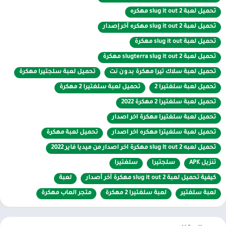
آخرون.
تحميل لعبة slug it out 2 مهكره
تحميل لعبة slug it out 2 مهكره آخر إصدار
انضم إلى المعركة مع الذباب في لعبة Slugterra
تحميل لعبة slug it out مهكرة
سيلعب اللاعبون دور Eli Shane ، أصدقائه من الرخويات في سلغتيرا
تحميل لعبة slugterra slug it out 2 مهكرة
Slugterra ، وهذه ليست رخويات عادية لأنها ستصبح نشطة وتطلق
تحميل لعبة سلاك تيرا مهكرة بدون نت
تحميل لعبة سلجتيرا مهكرة
مقذوفات قوية. لذلك ، سينضم اللاعبون إلى أصدقائهم الصغار ضد لاعبين
تحميل لعبة سلغتيرا 2
تحميل لعبة سلغتيرا 2 مهكرة
آخرين ويستخدمون أنواعًا مختلفة من الذخيرة للفوز باللعبة. بالإضافة إلى
تحميل لعبة سلغتيرا 2 مهكرة 2022
ذلك ، فإن طريقة اللعب الرئيسية التي يختبرها اللاعبون ستكون مباشرة
وقريبة من الخيارات متعددة اللاعبين.
تحميل لعبة سلغتيرا مهكرة اخر اصدار
تحميل لعبة سلغيترا مهكره اخر اصدار
تحميل لعبة مهكرة
ستحتاج إلى قدر معين من الطاقة والتراكم بمرور الوقت حتى تطلق
تحميل لعبه slug lt out 2 مهكرة اخر اصدار من ميديا فاير 2022
البزاقات قوتها قريبًا. لذلك ، سوف تحتاج إلى مطابقة أكبر عدد ممكن من
عناصر المطابقة في اللعبة العميقة. في الوقت نفسه ، ستكون هناك
تنزيل APK
سلجتيرا
سلغتيرا
عناصر بها صور شخصية للشخصيات الموجودة في الحقل ، حتى تتمكن من
كيفية تحميل لعبة slug it out 2 مهكرة آخر أصدار
لعبة
التعرف بسرعة على العناصر التي ستجلب الطاقة إلى سبيكةك. كلما زاد عدد
لعبة سلغتير
لعبة سلغتيرا 2 مهكرة
متجر العاب مهكرة
العناصر التي تطابقها ، زادت الطاقة التي ستراها.
سيتيح لك مقياس الطاقة الموجود على الجانب الأيسر من الشاشة معرفة