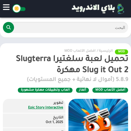
الرئيسية
/
أفضل الألعاب MOD
MOD
تحميل لعبة سلغتيرا Slugterra
Slug it Out 2 مهكرة
5.8.9 (أموال لا نهائية + جميع المستويات)
أفضل الألعاب MOD
ألغاز
العاب وتطبيقات مهكرة مشهورة
تطوير
Epic Story Interactive
التاريخ
Oct 1, 2025