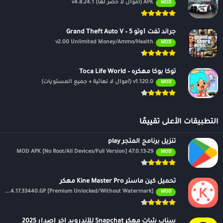
APK (أموال لا حصر لها) v4.8.24.1
MOD
جراند ثفت أوتو 5 – Grand Theft Auto V
v2.00 Unlimited Money/Ammo/Health
MOD
توكا بوكا مهكره – Toca Life World
v1.120.0 (أموال لا نهائية + جميع المستويات)
MOD
التطبيقات الأعلى تقييمًا
تنزيل برنامج المتجر play
47.0.13-29 MOD APK [No Root/All Devices/Full Version]
MOD
تحميل كين ماستر Kine Master Pro مهكر
APK v7.4.17.33440.GP [Premium Unlocked/Without Watermark]
MOD
سناب شات مهكر Snapchat للأندرويد اخر اصدار 2025